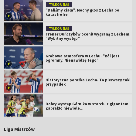
TYLKO U NAS
"Daliśmy ciała". Mocny głos z Lecha po
katastrofie
TYLKO U NAS
Trener Duńczyków ocenił wygraną z Lechem.
"Wybitny występ"
Grobowa atmosfera w Lechu. "Ból jest
ogromny. Nienawidzę tego"
Historyczna porażka Lecha. To pierwszy taki
przypadek
Dobry występ Górnika w starciu z gigantem.
Zabrakło niewiele...
Liga Mistrzów