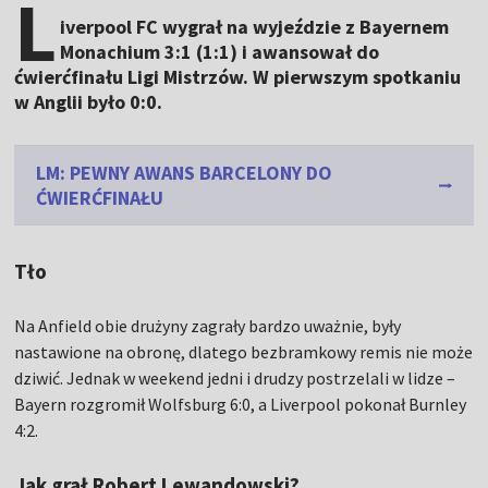
L
iverpool FC wygrał na wyjeździe z Bayernem
Monachium 3:1 (1:1) i awansował do
ćwierćfinału Ligi Mistrzów. W pierwszym spotkaniu
w Anglii było 0:0.
LM: PEWNY AWANS BARCELONY DO
ĆWIERĆFINAŁU
Tło
Na Anfield obie drużyny zagrały bardzo uważnie, były
nastawione na obronę, dlatego bezbramkowy remis nie może
dziwić. Jednak w weekend jedni i drudzy postrzelali w lidze –
Bayern rozgromił Wolfsburg 6:0, a Liverpool pokonał Burnley
4:2.
Jak grał Robert Lewandowski?