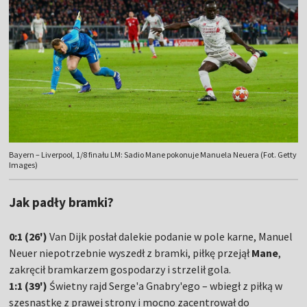
Bayern – Liverpool, 1/8 finału LM: Sadio Mane pokonuje Manuela Neuera (Fot. Getty
Images)
Jak padły bramki?
0:1 (26')
Van Dijk posłał dalekie podanie w pole karne, Manuel
Neuer niepotrzebnie wyszedł z bramki, piłkę przejął
Mane
,
zakręcił bramkarzem gospodarzy i strzelił gola.
1:1 (39')
Świetny rajd Serge'a Gnabry'ego – wbiegł z piłką w
szesnastkę z prawej strony i mocno zacentrował do