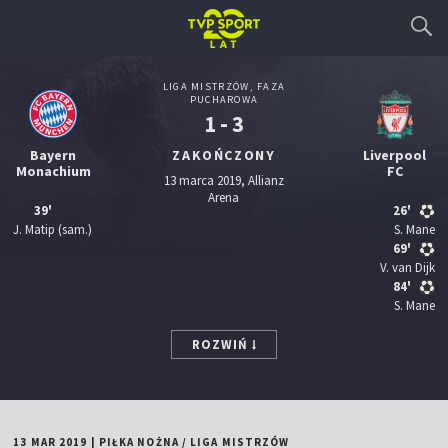
LIGA MISTRZÓW, FAZA
PUCHAROWA
1 - 3
Bayern
ZAKOŃCZONY
Liverpool
Monachium
FC
13 marca 2019, Allianz
Arena
39'
26'
J. Matip
(sam.)
S. Mane
69'
V. van Dijk
84'
S. Mane
ROZWIŃ
13 MAR 2019
|
PIŁKA NOŻNA
/
LIGA MISTRZÓW