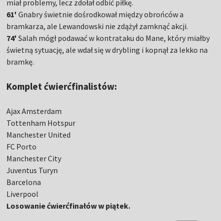
miał problemy, lecz zdołał odbić piłkę.
61'
Gnabry świetnie dośrodkował między obrońców a
bramkarza, ale Lewandowski nie zdążył zamknąć akcji.
74'
Salah mógł podawać w kontrataku do Mane, który miałby
świetną sytuację, ale wdał się w drybling i kopnął za lekko na
bramkę.
Komplet ćwierćfinalistów:
Ajax Amsterdam
Tottenham Hotspur
Manchester United
FC Porto
Manchester City
Juventus Turyn
Barcelona
Liverpool
Losowanie ćwierćfinałów w piątek.