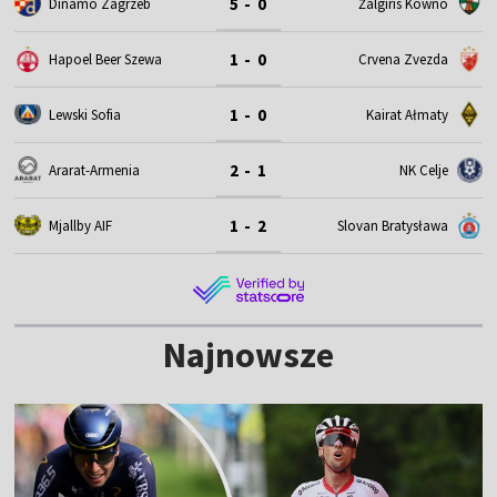
5 - 0
Dinamo Zagrzeb
Żalgiris Kowno
1 - 0
Hapoel Beer Szewa
Crvena Zvezda
1 - 0
Lewski Sofia
Kairat Ałmaty
2 - 1
Ararat-Armenia
NK Celje
1 - 2
Mjallby AIF
Slovan Bratysława
Najnowsze