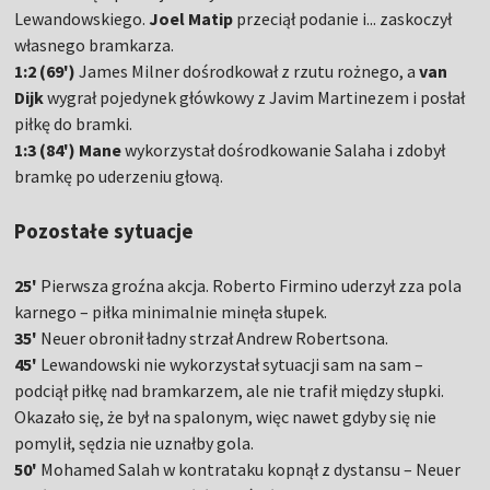
Lewandowskiego.
Joel Matip
przeciął podanie i... zaskoczył
własnego bramkarza.
1:2 (69')
James Milner dośrodkował z rzutu rożnego, a
van
Dijk
wygrał pojedynek główkowy z Javim Martinezem i posłał
piłkę do bramki.
1:3 (84') Mane
wykorzystał dośrodkowanie Salaha i zdobył
bramkę po uderzeniu głową.
Pozostałe sytuacje
25'
Pierwsza groźna akcja. Roberto Firmino uderzył zza pola
karnego – piłka minimalnie minęła słupek.
35'
Neuer obronił ładny strzał Andrew Robertsona.
45'
Lewandowski nie wykorzystał sytuacji sam na sam –
podciął piłkę nad bramkarzem, ale nie trafił między słupki.
Okazało się, że był na spalonym, więc nawet gdyby się nie
pomylił, sędzia nie uznałby gola.
50'
Mohamed Salah w kontrataku kopnął z dystansu – Neuer