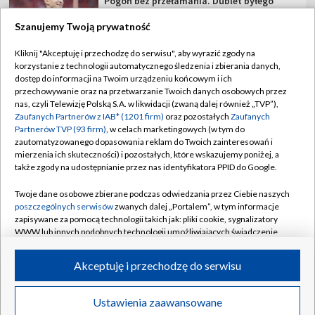
Pogoń bez przełamania. Dublet byłego
Legionisty [WIDEO]
Szanujemy Twoją prywatność
Polka z tytułem rangi WTA! Trzeci rok z
Kliknij "Akceptuję i przechodzę do serwisu", aby wyrazić zgody na
rzędu
korzystanie z technologii automatycznego śledzenia i zbierania danych,
dostęp do informacji na Twoim urządzeniu końcowym i ich
przechowywanie oraz na przetwarzanie Twoich danych osobowych przez
Posłuchał rad Rafała Majki i... wygrał etap
nas, czyli Telewizję Polską S.A. w likwidacji (zwaną dalej również „TVP”),
TdP
Zaufanych Partnerów z IAB* (1201 firm)
oraz pozostałych
Zaufanych
Partnerów TVP (93 firm)
, w celach marketingowych (w tym do
zautomatyzowanego dopasowania reklam do Twoich zainteresowań i
Rewanż Świątek za Roland Garros. "Jestem
mierzenia ich skuteczności) i pozostałych, które wskazujemy poniżej, a
ciekawa, co Iga zmieni"
także zgody na udostępnianie przez nas identyfikatora PPID do Google.
Twoje dane osobowe zbierane podczas odwiedzania przez Ciebie naszych
poszczególnych serwisów
zwanych dalej „Portalem”, w tym informacje
zapisywane za pomocą technologii takich jak: pliki cookie, sygnalizatory
WWW lub innych podobnych technologii umożliwiających świadczenie
TVP
dopasowanych i bezpiecznych usług, personalizację treści oraz reklam,
udostępnianie funkcji mediów społecznościowych oraz analizowanie
Abonament TVP
Regulamin TVP
Akceptuję i przechodzę do serwisu
ruchu w Internecie.
Polityka prywatności
Sklep TVP
Twoje dane osobowe zbierane podczas odwiedzania przez Ciebie
Ustawienia zaawansowane
Biuro Reklamy
Moje zgody
News
Transmisje
Wideo
Więcej
poszczególnych serwisów
na Portalu, takie jak adresy IP, identyfikatory