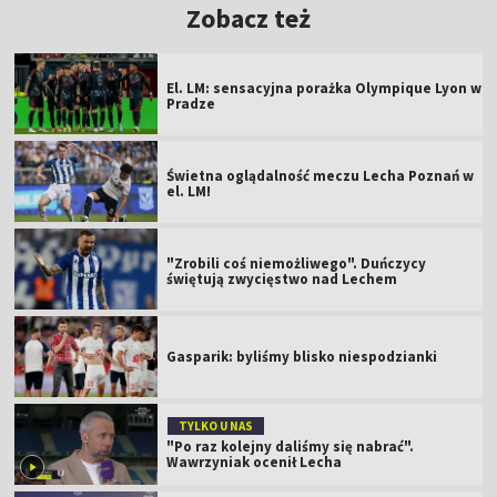
Zobacz też
El. LM: sensacyjna porażka Olympique Lyon w
Pradze
Świetna oglądalność meczu Lecha Poznań w
el. LM!
"Zrobili coś niemożliwego". Duńczycy
świętują zwycięstwo nad Lechem
Gasparik: byliśmy blisko niespodzianki
TYLKO U NAS
"Po raz kolejny daliśmy się nabrać".
Wawrzyniak ocenił Lecha