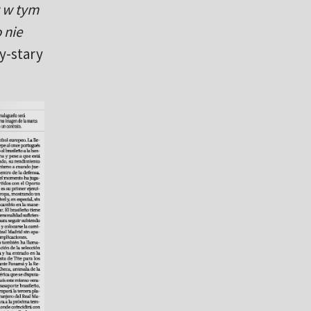
w w tym
 nie
y-stary