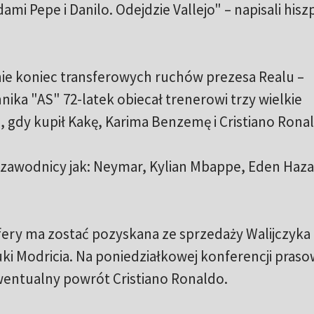
ami Pepe i Danilo. Odejdzie Vallejo" – napisali his
nie koniec transferowych ruchów prezesa Realu –
ika "AS" 72-latek obiecał trenerowi trzy wielkie
, gdy kupił Kakę, Karima Benzemę i Cristiano Rona
cy zawodnicy jak: Neymar, Kylian Mbappe, Eden Haza
fery ma zostać pozyskana ze sprzedaży Walijczyka
ki Modricia. Na poniedziałkowej konferencji praso
ewentualny powrót Cristiano Ronaldo.