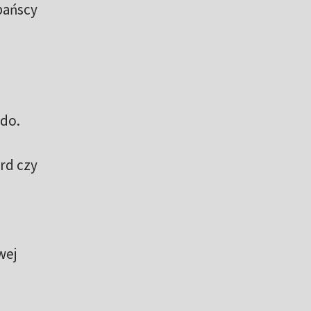
zpańscy
ldo.
rd czy
wej