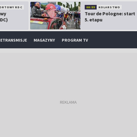
ORTOWY RDC
08:55
KOLARSTWO
owy
Tour de Pologne: start
RDC)
5. etapu
ETRANSMISJE
MAGAZYNY
PROGRAM TV