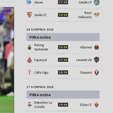
Alaves
Getafe CF
17:30
Rayo
Sevilla FC
19:30
Vallecano
16 SIERPNIA 2026
Piłka nożna
Racing
Villarreal
15:00
Santander
Espanyol
Levante UD
17:00
Celta Vigo
Osasuna
19:30
17 SIERPNIA 2026
Piłka nożna
Deportivo La
Elche CF
19:00
Coruña