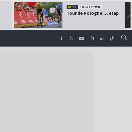
09:30
KOLARSTWO
Tour de Pologne: 5. etap
▶