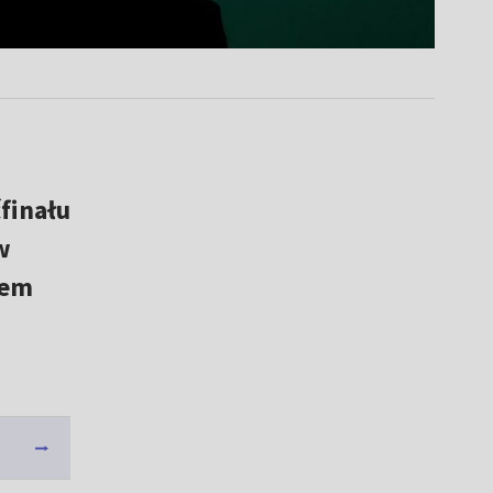
finału
w
rem