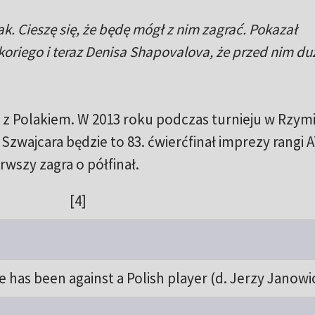
k. Cieszę się, że będę mógł z nim zagrać. Pokazał
oriego i teraz Denisa Shapovalova, że przed nim du
się z Polakiem. W 2013 roku podczas turnieju w Rzym
zwajcara będzie to 83. ćwierćfinał imprezy rangi 
rwszy zagra o półfinał.
[4]
 has been against a Polish player (d. Jerzy Janowi