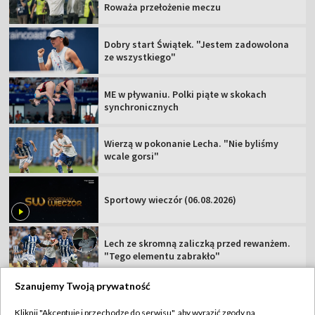
Roważa przełożenie meczu
Dobry start Świątek. "Jestem zadowolona
ze wszystkiego"
ME w pływaniu. Polki piąte w skokach
synchronicznych
Wierzą w pokonanie Lecha. "Nie byliśmy
wcale gorsi"
Sportowy wieczór (06.08.2026)
Lech ze skromną zaliczką przed rewanżem.
"Tego elementu zabrakło"
Szanujemy Twoją prywatność
Kliknij "Akceptuję i przechodzę do serwisu", aby wyrazić zgody na