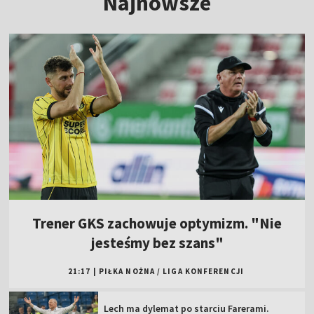
Najnowsze
Trener GKS zachowuje optymizm. "Nie
jesteśmy bez szans"
21:17
|
PIŁKA NOŻNA
/
LIGA KONFERENCJI
Lech ma dylemat po starciu Farerami.