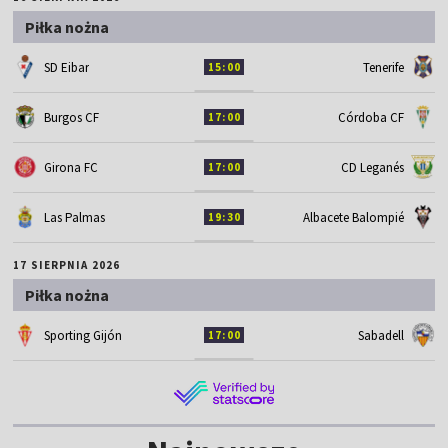
Piłka nożna
SD Eibar
Tenerife
15:00
Burgos CF
Córdoba CF
17:00
Girona FC
CD Leganés
17:00
Las Palmas
Albacete Balompié
19:30
17 SIERPNIA 2026
Piłka nożna
Sporting Gijón
Sabadell
17:00