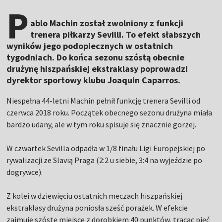
P
ablo Machin został zwolniony z funkcji
trenera piłkarzy Sevilli. To efekt słabszych
wyników jego podopiecznych w ostatnich
tygodniach. Do końca sezonu szóstą obecnie
drużynę hiszpańskiej ekstraklasy poprowadzi
dyrektor sportowy klubu Joaquin Caparros.
Niespełna 44-letni Machin pełnił funkcję trenera Sevilli od
czerwca 2018 roku. Początek obecnego sezonu drużyna miała
bardzo udany, ale w tym roku spisuje się znacznie gorzej.
W czwartek Sevilla odpadła w 1/8 finału Ligi Europejskiej po
rywalizacji ze Slavią Praga (2:2 u siebie, 3:4 na wyjeździe po
dogrywce).
Z kolei w dziewięciu ostatnich meczach hiszpańskiej
ekstraklasy drużyna poniosła sześć porażek. W efekcie
zajmuje szóste miejsce z dorobkiem 40 punktów, tracąc pięć