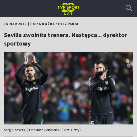
15 MAR 2019
|
PIŁKA NOŻNA
/
HISZPANIA
Sevilla zwolniła trenera. Następcą... dyrektor
sportowy
Sergi Gomez (L) i Maxime Gonalons (P) (fot. Getty)