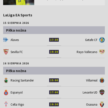
LaLiga EA Sports
15 SIERPNIA 2026
Piłka nożna
Alaves
Getafe CF
17:30
Sevilla FC
Rayo Vallecano
19:30
16 SIERPNIA 2026
Piłka nożna
Racing Santander
Villarreal
15:00
Espanyol
Levante UD
17:00
Celta Vigo
Osasuna
19:30