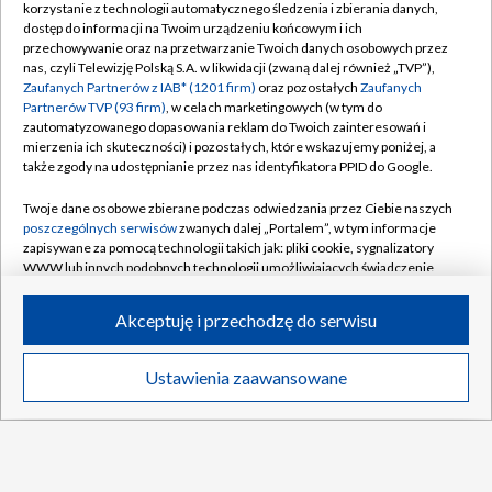
transmisji meczów 3. kolejki
korzystanie z technologii automatycznego śledzenia i zbierania danych,
dostęp do informacji na Twoim urządzeniu końcowym i ich
przechowywanie oraz na przetwarzanie Twoich danych osobowych przez
Kowalczyk po debiucie: jestem wdzięczny
nas, czyli Telewizję Polską S.A. w likwidacji (zwaną dalej również „TVP”),
Polonii [WIDEO]
Zaufanych Partnerów z IAB* (1201 firm)
oraz pozostałych
Zaufanych
Partnerów TVP (93 firm)
, w celach marketingowych (w tym do
zautomatyzowanego dopasowania reklam do Twoich zainteresowań i
Niezbędnik 3. kolejki PKO BP Ekstraklasy.
mierzenia ich skuteczności) i pozostałych, które wskazujemy poniżej, a
Sprawdź szczegóły
także zgody na udostępnianie przez nas identyfikatora PPID do Google.
Twoje dane osobowe zbierane podczas odwiedzania przez Ciebie naszych
poszczególnych serwisów
zwanych dalej „Portalem”, w tym informacje
zapisywane za pomocą technologii takich jak: pliki cookie, sygnalizatory
WWW lub innych podobnych technologii umożliwiających świadczenie
TVP
dopasowanych i bezpiecznych usług, personalizację treści oraz reklam,
udostępnianie funkcji mediów społecznościowych oraz analizowanie
Abonament TVP
Regulamin TVP
Akceptuję i przechodzę do serwisu
ruchu w Internecie.
Polityka prywatności
Sklep TVP
Twoje dane osobowe zbierane podczas odwiedzania przez Ciebie
Ustawienia zaawansowane
Biuro Reklamy
Moje zgody
News
Transmisje
Wideo
Więcej
poszczególnych serwisów
na Portalu, takie jak adresy IP, identyfikatory
Twoich urządzeń końcowych i identyfikatory plików cookie, informacje o
Oferta Handlowa
Biuro reklamy
Twoich wyszukiwaniach w serwisach Portalu czy historia odwiedzin będą
przetwarzane przez TVP,
Zaufanych Partnerów z IAB
oraz pozostałych
Telegazeta ogłoszenia
Kontakt
Zaufanych Partnerów TVP
dla realizacji następujących celów i funkcji:
Emisja w TVP
przechowywania informacji na urządzeniu lub dostęp do nich, wyboru