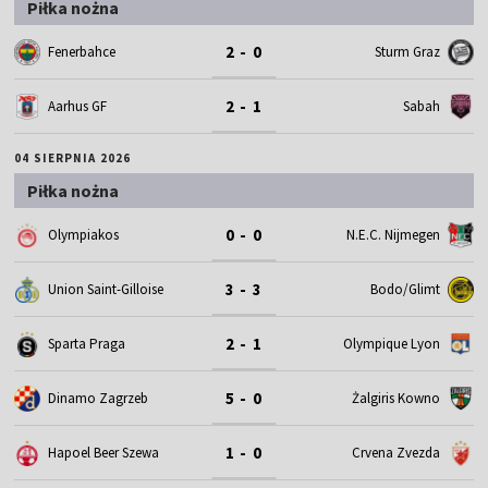
Piłka nożna
2 - 0
Fenerbahce
Sturm Graz
2 - 1
Aarhus GF
Sabah
04 SIERPNIA 2026
Piłka nożna
0 - 0
Olympiakos
N.E.C. Nijmegen
3 - 3
Union Saint-Gilloise
Bodo/Glimt
2 - 1
Sparta Praga
Olympique Lyon
5 - 0
Dinamo Zagrzeb
Żalgiris Kowno
1 - 0
Hapoel Beer Szewa
Crvena Zvezda