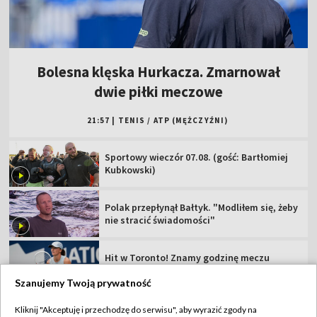
Bolesna klęska Hurkacza. Zmarnował
dwie piłki meczowe
21:57
|
TENIS
/
ATP (MĘŻCZYŹNI)
Sportowy wieczór 07.08. (gość: Bartłomiej
Kubkowski)
Polak przepłynął Bałtyk. "Modliłem się, żeby
nie stracić świadomości"
Hit w Toronto! Znamy godzinę meczu
Świątek
Szanujemy Twoją prywatność
Betclic 1 Liga: sprawdź terminarz i plan
Kliknij "Akceptuję i przechodzę do serwisu", aby wyrazić zgody na