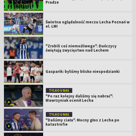
Pradze
Świetna oglądalność meczu Lecha Poznań w
el. LM!
"Zrobili coś niemożliwego". Duńczycy
świętują zwycięstwo nad Lechem
Gasparik: byliśmy blisko niespodzianki
TYLKO U NAS
"Po raz kolejny daliśmy się nabrać".
Wawrzyniak ocenił Lecha
TYLKO U NAS
"Daliśmy ciała". Mocny głos z Lecha po
katastrofie