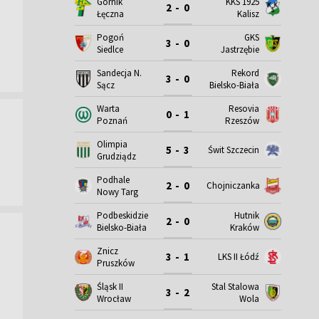
Górnik
KKS 1925
2 - 0
Łęczna
Kalisz
Pogoń
GKS
3 - 0
Siedlce
Jastrzębie
Sandecja N.
Rekord
3 - 0
Sącz
Bielsko-Biała
Warta
Resovia
0 - 1
Poznań
Rzeszów
Olimpia
5 - 3
Świt Szczecin
Grudziądz
Podhale
2 - 0
Chojniczanka
Nowy Targ
Podbeskidzie
Hutnik
2 - 0
Bielsko-Biała
Kraków
Znicz
3 - 1
LKS II Łódź
Pruszków
Śląsk II
Stal Stalowa
3 - 2
Wrocław
Wola