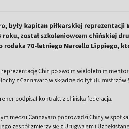
o, były kapitan piłkarskiej reprezentacji 
 roku, został szkoleniowcem chińskiej dr
 rodaka 70-letniego Marcello Lippiego, kt
e reprezentację Chin po swoim wieloletnim mentor
łochy z Cannavaro w składzie do tytułu mistrzów ś
rener podpisał kontrakt z chińską federacją.
zym meczu Cannavaro poprowadzi Chiny w spotka
j jego zespół zmierzy się z Urugwajem i Uzbekistan