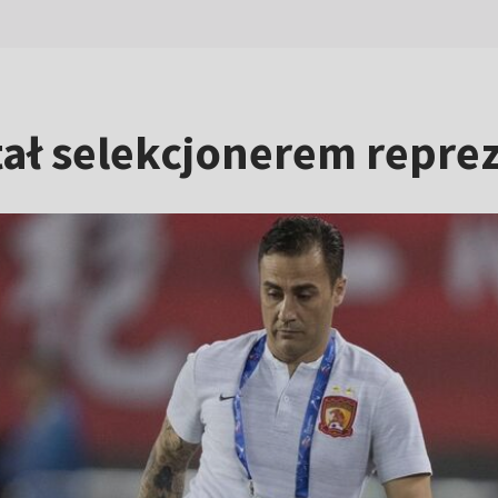
ał selekcjonerem reprez