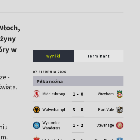
Włoch,
użyny
óry w
Wyniki
Terminarz
07 SIERPNIA 2026
ze -
Piłka nożna
wiata.
1 - 0
Middlesbrough
Wrexham
3 - 0
Wolverhampton
Port Vale
Wycombe
1 - 2
Stevenage
niu
Wanderers
em.