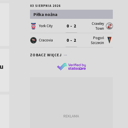
03 SIERPNIA 2026
Piłka nożna
Crawley
0 - 2
York City
Town
Pogoń
0 - 2
Cracovia
Szczecin
ZOBACZ WIĘCEJ
nu