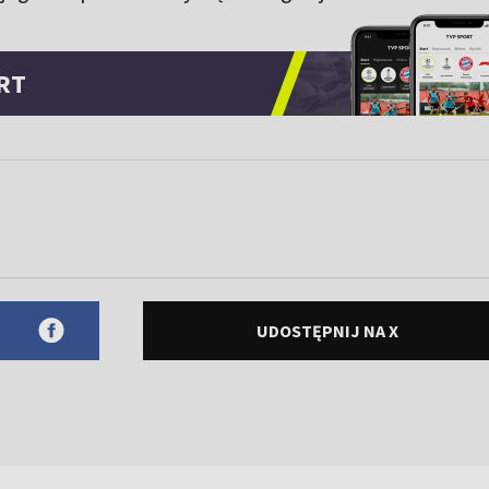
RT
UDOSTĘPNIJ NA X