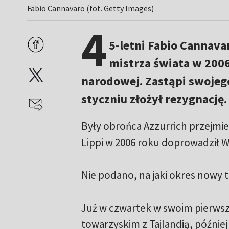
Fabio Cannavaro (fot. Getty Images)
4
5-letni Fabio Cannavar
mistrza świata w 2006
narodowej. Zastąpi swojego
styczniu złożył rezygnację.
Były obrońca Azzurrich przejmi
Lippi w 2006 roku doprowadził W
Nie podano, na jaki okres nowy t
Już w czwartek w swoim pierws
towarzyskim z Tajlandią, późnie