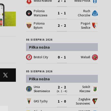
2 - 1
Wisła Kraków
Wisła Płock
Polonia
Ruch
1 - 1
Warszawa
Chorzów
Polonia
Pogoń
2 - 2
Bytom
Siedlce
06 SIERPNIA 2026
Piłka nożna
0 - 1
Bristol City
Walsall
05 SIERPNIA 2026
Piłka nożna
Unia
Sokół
2 - 2
Skierniewice
Kleczew
(k. 1 - 4)
Zagłębie
1 - 0
GKS Tychy
Sosnowiec