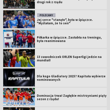
drugi rok z rzędu
POLECAMY
Jej serce "stanęło", była w śpiączce.
"Myślałam, że to sen"
Piłkarka w śpiączce. Zasłabła na treningu,
była reanimowana
13 zawodniczek ORLEN Superligi jedzie na
mundial!
Dla kogo Gladiatory 2025? Kapituła wybierze
nominowanych
Dominacja trwa! Zagłębie mistrzyniami piąty
sezon z rzędu!