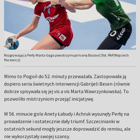
Rozgrywająca Perły Marta Gęga powstrzymuje Ivanę Bozović (fot. PAP/Wojciech
Pacewicz)
Mimo to Pogoń do 52. minuty przeważała. Zastopowała ją
dopiero seria świetnych interwencji Gabrijeli Besen (równie
dobrze spisywała się jej vis a vis Marta Wawrzynkowska). To
pozwoliło mistrzyniom przejąć inicjatywę.
W 56. minucie gole Anety Łabudy i Achruk wysunęły Perłę na
prowadzenie i ostatecznie dały triumf. Szczecinianki w
ostatnich sekund mogły jeszcze doprowadzić do remisu, ale
nie wykorzystały swojej szansy.