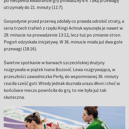
po niespełna kwadransie gry prowadziły 8:4. Taką przewagę
utrzymały do 21. minuty (11:7).
Gospodynie przed przerwą zdołały co prawda odrobić straty, a
seria trzech trafień z rzędu Kingi Achruk wysunęła je nawet w
29. minucie na prowadzenie 13:12, lecz tuż po zmianie stron
Pogoń odzyskała inicjatywę. W 36. minucie miała już dwa gole
przewagi (18:16).
Świetne spotkanie w barwach szczecińskiej drużyny
rozgrywała w piątek Ivana Bozović. Lewa rozgrywająca, w
przeszłości zawodniczka Perły, do wspomnianej 36. minuty
rzuciła sześć goli. Wtedy jednak doznała urazu dłoni i choć w
końcówce meczu powróciła do gry, to nie była już tak
skuteczna.