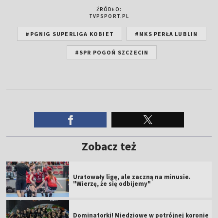
ŹRÓDŁO:
TVPSPORT.PL
#PGNIG SUPERLIGA KOBIET
#MKS PERŁA LUBLIN
#SPR POGOŃ SZCZECIN
Zobacz też
Uratowały ligę, ale zaczną na minusie.
"Wierzę, że się odbijemy"
Dominatorki! Miedziowe w potrójnej koronie