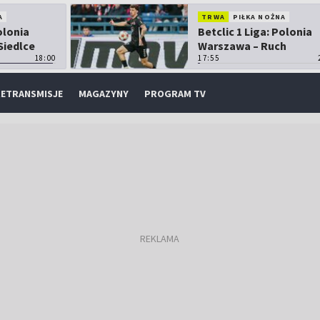
A
TRWA
PIŁKA NOŻNA
olonia
Betclic 1 Liga: Polonia
Siedlce
Warszawa – Ruch
18:00
Chorzów
17:55
ETRANSMISJE
MAGAZYNY
PROGRAM TV