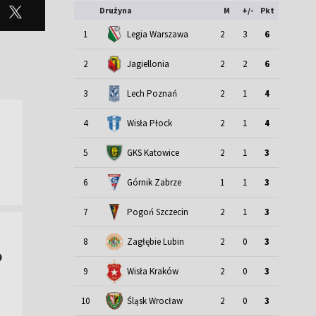
Drużyna
M
+/-
Pkt
1
Legia Warszawa
2
3
6
2
Jagiellonia
2
2
6
3
Lech Poznań
2
1
4
4
Wisła Płock
2
1
4
5
GKS Katowice
2
1
3
6
Górnik Zabrze
1
1
3
7
Pogoń Szczecin
2
1
3
8
Zagłębie Lubin
2
0
3
o
9
Wisła Kraków
2
0
3
Śląsk Wrocław
10
2
0
3