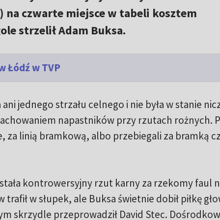
s) na czwarte miejsce w tabeli kosztem
gole strzelił Adam Buksa.
zew Łódź w TVP
 ani jednego strzału celnego i nie była w stanie ni
achowaniem napastników przy rzutach rożnych. P
e, za linią bramkową, albo przebiegali za bramką c
ostała kontrowersyjny rzut karny za rzekomy faul 
 trafił w słupek, ale Buksa świetnie dobił piłkę gł
wym skrzydle przeprowadził David Stec. Dośrodkow