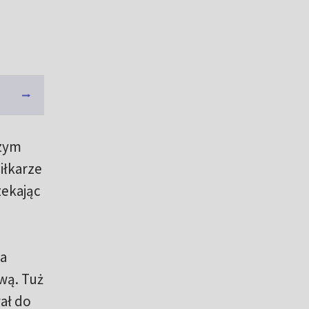
czym
iłkarze
zekając
na
ową. Tuż
ał do