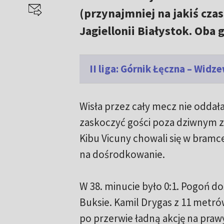
(przynajmniej na jakiś cza
Jagiellonii Białystok. Oba 
II liga: Górnik Łęczna – Wid
Wisła przez cały mecz nie oddała
zaskoczyć gości poza dziwnym z
Kibu Vicuny chowali się w bramc
na dośrodkowanie.
W 38. minucie było 0:1. Pogoń d
Buksie. Kamil Drygas z 11 metrów
po przerwie ładną akcję na pra