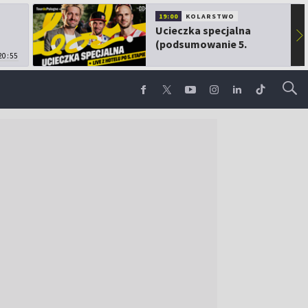
19:00
KOLARSTWO
Ucieczka specjalna
▶
(podsumowanie 5.
20:55
etapu TdP)