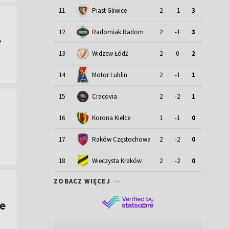
11
Piast Gliwice
2
-1
3
12
Radomiak Radom
2
-1
3
.
13
Widzew Łódź
2
0
2
Motor Lublin
14
2
-1
1
15
Cracovia
2
-2
1
16
Korona Kielce
1
-1
0
17
Raków Częstochowa
2
-2
0
18
Wieczysta Kraków
2
-2
0
ZOBACZ WIĘCEJ
e