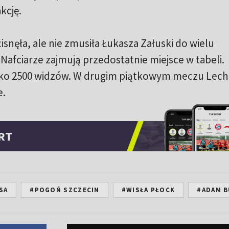
kcję.
snęła, ale nie zmusiła Łukasza Załuski do wielu
 Nafciarze zajmują przedostatnie miejsce w tabeli.
ylko 2500 widzów. W drugim piątkowym meczu Lech
e.
RT
SA
#POGOŃ SZCZECIN
#WISŁA PŁOCK
#ADAM B