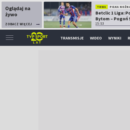
Oglądaj na
TRWA
PIŁKA NOŻN
Betclic 1 Liga: P
żywo
Bytom – Pogoń 
15:53
ZOBACZ WIĘCEJ
TRANSMISJE
WIDEO
WYNIKI
R