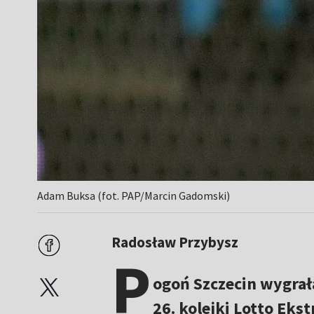
Adam Buksa (fot. PAP/Marcin Gadomski)
Radosław Przybysz
P
ogoń Szczecin wygrał
26. kolejki Lotto Ek