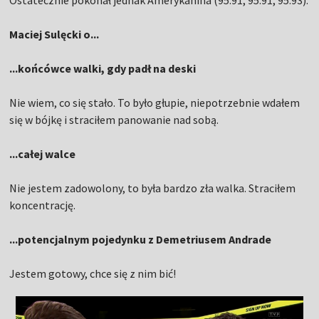
Ostatecznie pokonał jednak Amerykanina (95:91, 95:91, 95:93).
Maciej Sulęcki o...
...końcówce walki, gdy padł na deski
Nie wiem, co się stało. To było głupie, niepotrzebnie wdałem
się w bójkę i straciłem panowanie nad sobą.
...całej walce
Nie jestem zadowolony, to była bardzo zła walka. Straciłem
koncentrację.
...potencjalnym pojedynku z Demetriusem Andrade
Jestem gotowy, chce się z nim bić!