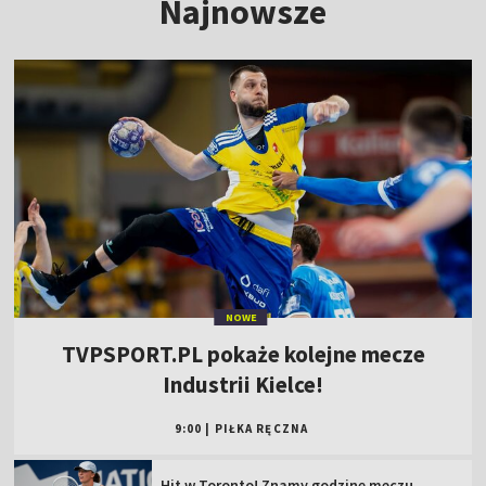
Najnowsze
NOWE
TVPSPORT.PL pokaże kolejne mecze
Industrii Kielce!
9:00
|
PIŁKA RĘCZNA
Hit w Toronto! Znamy godzinę meczu