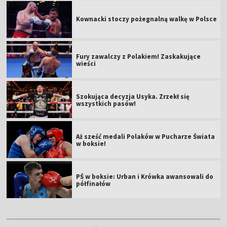
Kownacki stoczy pożegnalną walkę w Polsce
Fury zawalczy z Polakiem! Zaskakujące
wieści
Szokująca decyzja Usyka. Zrzekł się
wszystkich pasów!
Aż sześć medali Polaków w Pucharze Świata
w boksie!
PŚ w boksie: Urban i Krówka awansowali do
półfinałów