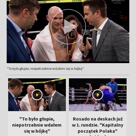
"To było głupie, niepotrzebnie wdałem się w bójkę"
"To było głupie,
Rosado na deskach już
niepotrzebnie wdałem
w 1. rundzie. "Kapitalny
się w bójkę"
początek Polaka"
c