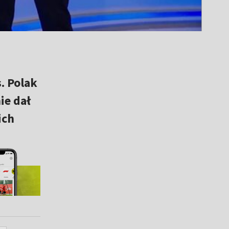
. Polak
ie dał
ich
.