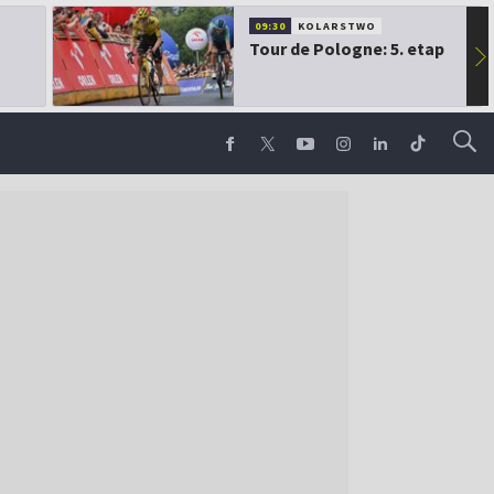
09:30
KOLARSTWO
Tour de Pologne: 5. etap
▶