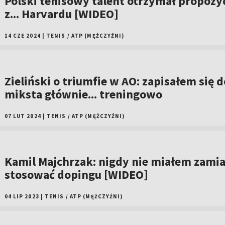
Polski tenisowy talent otrzymał propozy
z... Harvardu [WIDEO]
14 CZE 2024
|
TENIS
/
ATP (MĘŻCZYŹNI)
Zieliński o triumfie w AO: zapisałem się d
miksta głównie... treningowo
07 LUT 2024
|
TENIS
/
ATP (MĘŻCZYŹNI)
Kamil Majchrzak: nigdy nie miałem zami
stosować dopingu [WIDEO]
04 LIP 2023
|
TENIS
/
ATP (MĘŻCZYŹNI)