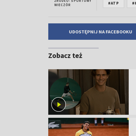
ŹRÓDŁO: SPORTOWY
#ATP
#
WIECZÓR
UDOSTĘPNIJ NA FACEBOOKU
Zobacz też