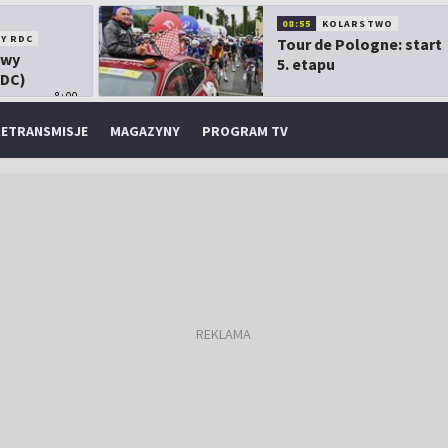
08:55
KOLARSTWO
Y RDC
Tour de Pologne: start
owy
5. etapu
RDC)
8:00
ETRANSMISJE
MAGAZYNY
PROGRAM TV