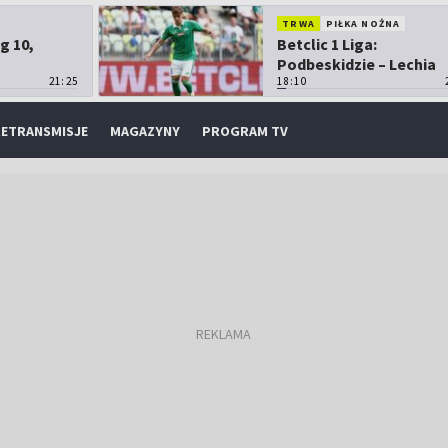
TRWA
PIŁKA NOŻNA
g 10,
Betclic 1 Liga:
Podbeskidzie – Lechia
21:25
Gdańsk
18:10
ETRANSMISJE
MAGAZYNY
PROGRAM TV