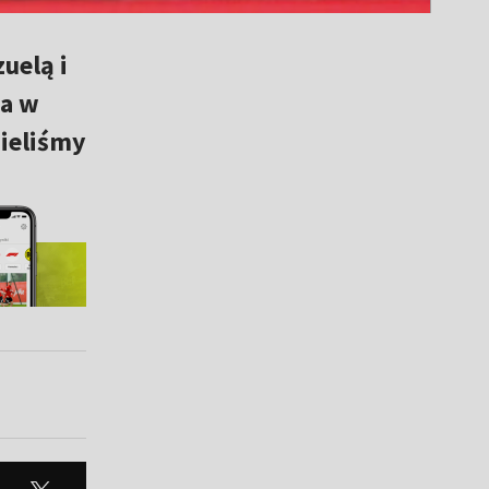
uelą i
ta w
Mieliśmy