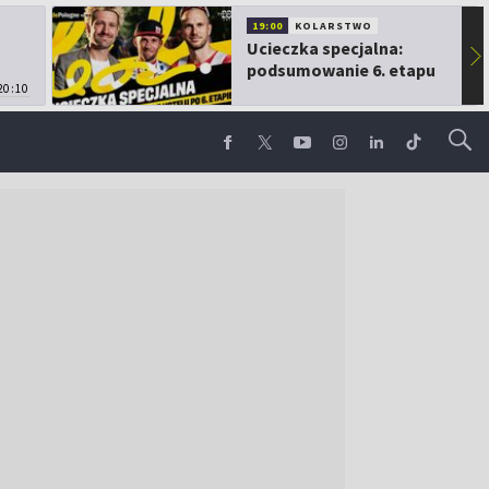
19:00
KOLARSTWO
Ucieczka specjalna:
▶
podsumowanie 6. etapu
20:10
TdP