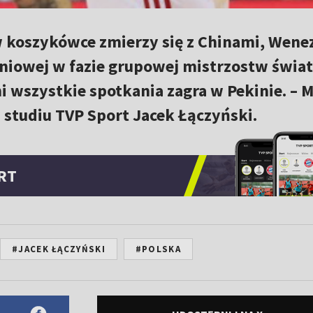
w koszykówce zmierzy się z Chinami, Wenez
niowej w fazie grupowej mistrzostw świa
 wszystkie spotkania zagra w Pekinie. – 
w studiu TVP Sport Jacek Łączyński.
RT
#JACEK ŁĄCZYŃSKI
#POLSKA