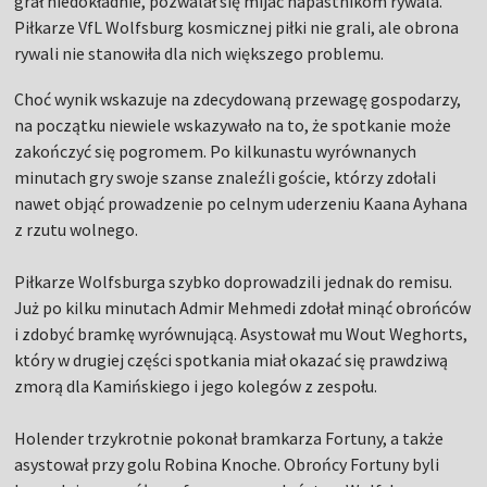
grał niedokładnie, pozwalał się mijać napastnikom rywala.
Piłkarze VfL Wolfsburg kosmicznej piłki nie grali, ale obrona
rywali nie stanowiła dla nich większego problemu.
Choć wynik wskazuje na zdecydowaną przewagę gospodarzy,
na początku niewiele wskazywało na to, że spotkanie może
zakończyć się pogromem. Po kilkunastu wyrównanych
minutach gry swoje szanse znaleźli goście, którzy zdołali
nawet objąć prowadzenie po celnym uderzeniu Kaana Ayhana
z rzutu wolnego.
Piłkarze Wolfsburga szybko doprowadzili jednak do remisu.
Już po kilku minutach Admir Mehmedi zdołał minąć obrońców
i zdobyć bramkę wyrównującą. Asystował mu Wout Weghorts,
który w drugiej części spotkania miał okazać się prawdziwą
zmorą dla Kamińskiego i jego kolegów z zespołu.
Holender trzykrotnie pokonał bramkarza Fortuny, a także
asystował przy golu Robina Knoche. Obrońcy Fortuny byli