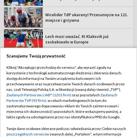
Wicelider TdP ukarany! Przesunięcie na 121.
miejsce i grzywna
Lech musi uważać. KI Klaksvik już
zaskakiwało w Europie
Szanujemy Twoją prywatność
Kliknij "Akceptuję i przechodzę do serwisu", aby wyrazić zgody na
korzystanie z technologii automatycznego śledzenia i zbierania danych,
TVP
dostęp do informacji na Twoim urządzeniu końcowym i ich
Abonament TVP
Regulamin TVP
przechowywanie oraz na przetwarzanie Twoich danych osobowych przez
nas, czyli Telewizję Polską S.A. w likwidacji (zwaną dalej również „TVP”),
Polityka prywatności
Sklep TVP
Zaufanych Partnerów z IAB* (1201 firm)
oraz pozostałych
Zaufanych
Partnerów TVP (93 firm)
, w celach marketingowych (w tym do
Biuro Reklamy
Moje zgody
zautomatyzowanego dopasowania reklam do Twoich zainteresowań i
mierzenia ich skuteczności) i pozostałych, które wskazujemy poniżej, a
Oferta Handlowa
Biuro reklamy
także zgody na udostępnianie przez nas identyfikatora PPID do Google.
Telegazeta ogłoszenia
Kontakt
Twoje dane osobowe zbierane podczas odwiedzania przez Ciebie naszych
Emisja w TVP
poszczególnych serwisów
zwanych dalej „Portalem”, w tym informacje