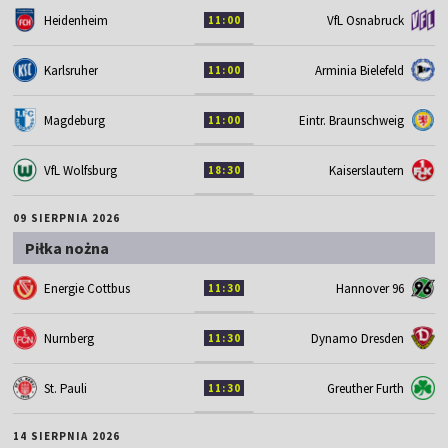
Heidenheim
VfL Osnabruck
11:00
Karlsruher
Arminia Bielefeld
11:00
Magdeburg
Eintr. Braunschweig
11:00
VfL Wolfsburg
Kaiserslautern
18:30
09 SIERPNIA 2026
Piłka nożna
Energie Cottbus
Hannover 96
11:30
Nurnberg
Dynamo Dresden
11:30
St. Pauli
Greuther Furth
11:30
14 SIERPNIA 2026