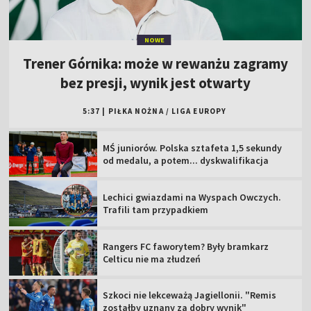
NOWE
Trener Górnika: może w rewanżu zagramy
bez presji, wynik jest otwarty
5:37
|
PIŁKA NOŻNA
/
LIGA EUROPY
MŚ juniorów. Polska sztafeta 1,5 sekundy
od medalu, a potem... dyskwalifikacja
Lechici gwiazdami na Wyspach Owczych.
Trafili tam przypadkiem
Rangers FC faworytem? Były bramkarz
Celticu nie ma złudzeń
Szkoci nie lekceważą Jagiellonii. "Remis
zostałby uznany za dobry wynik"