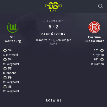
1. BUNDESLIGA
5 - 2
ZAKOŃCZONY
VfL
Fortuna
16 marca 2019, Volkswagen
Wolfsburg
Duesseldorf
Arena
34'
30'
A. Mehmedi
K. Ayhan
54'
65'
W. Weghorst
B. Raman
57'
R. Knoche
59'
W. Weghorst
88'
W. Weghorst
ROZWIŃ