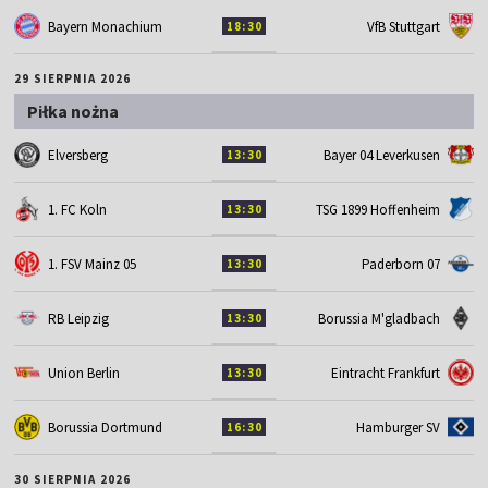
Bayern Monachium
VfB Stuttgart
18:30
29 SIERPNIA 2026
Piłka nożna
Elversberg
Bayer 04 Leverkusen
13:30
1. FC Koln
TSG 1899 Hoffenheim
13:30
1. FSV Mainz 05
Paderborn 07
13:30
RB Leipzig
Borussia M'gladbach
13:30
Union Berlin
Eintracht Frankfurt
13:30
Borussia Dortmund
Hamburger SV
16:30
30 SIERPNIA 2026