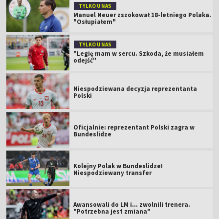
TYLKO U NAS
Manuel Neuer zszokował 18-letniego Polaka.
"Osłupiałem"
TYLKO U NAS
"Legię mam w sercu. Szkoda, że musiałem
odejść"
Niespodziewana decyzja reprezentanta
Polski
Oficjalnie: reprezentant Polski zagra w
Bundeslidze
Kolejny Polak w Bundeslidze!
Niespodziewany transfer
Awansowali do LM i... zwolnili trenera.
"Potrzebna jest zmiana"