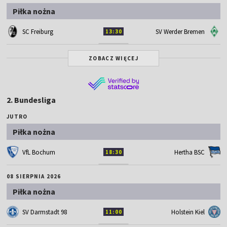
Piłka nożna
SC Freiburg
SV Werder Bremen
13:30
ZOBACZ WIĘCEJ
2. Bundesliga
JUTRO
Piłka nożna
VfL Bochum
Hertha BSC
18:30
08 SIERPNIA 2026
Piłka nożna
SV Darmstadt 98
Holstein Kiel
11:00