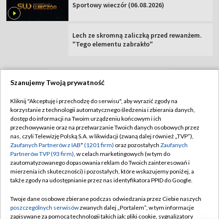
Sportowy wieczór (06.08.2026)
Lech ze skromną zaliczką przed rewanżem.
"Tego elementu zabrakło"
Szanujemy Twoją prywatność
TVP
Kliknij "Akceptuję i przechodzę do serwisu", aby wyrazić zgody na
korzystanie z technologii automatycznego śledzenia i zbierania danych,
Abonament TVP
Regulamin TVP
dostęp do informacji na Twoim urządzeniu końcowym i ich
Polityka prywatności
Sklep TVP
przechowywanie oraz na przetwarzanie Twoich danych osobowych przez
nas, czyli Telewizję Polską S.A. w likwidacji (zwaną dalej również „TVP”),
Biuro Reklamy
Moje zgody
Zaufanych Partnerów z IAB* (1201 firm)
oraz pozostałych
Zaufanych
Partnerów TVP (93 firm)
, w celach marketingowych (w tym do
Oferta Handlowa
Biuro reklamy
zautomatyzowanego dopasowania reklam do Twoich zainteresowań i
mierzenia ich skuteczności) i pozostałych, które wskazujemy poniżej, a
Telegazeta ogłoszenia
Kontakt
także zgody na udostępnianie przez nas identyfikatora PPID do Google.
Emisja w TVP
Twoje dane osobowe zbierane podczas odwiedzania przez Ciebie naszych
Kanały
Rada Programowa
poszczególnych serwisów
zwanych dalej „Portalem”, w tym informacje
zapisywane za pomocą technologii takich jak: pliki cookie, sygnalizatory