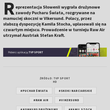
R
eprezentacja Słowenii wygrała drużynowe
zawody Pucharu Świata, rozgrywane na
mamuciej skoczni w Vikersund. Polacy, przez
słabszą dyspozycję Kamila Stocha, uplasowali się na
czwartym miejscu. Prowadzenie w turnieju Raw Air
utrzymał Austriak Stefan Kraft.
Pobierz aplikację
TVP SPORT
ŹRÓDŁO: TVP SPORT
HD
#PUCHAR ŚWIATA
#SKOKI NARCIARSKIE
#RAW AIR
#VIKERSUND
#KONKURS DRUŻYNOWY
#KAMIL STOCH