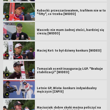
Kubacki: przeszarżowałem, trafiłem nie w to
"fifty", co trzeba [WIDEO]
Waszek: nie mam żadnej złości, bardziej się
cieszę [WIDEO]
Maciej Kot: to był dziwny konkurs [WIDEO]
Tomasiak ocenił inaugurację LGP. "Brakuje
stabilizacji" [WIDEO]
Letnie GP, Wisła: konkurs indywidualny
mężczyzn [ZAPIS]
Maciusiak: dobre skoki można policzyć na