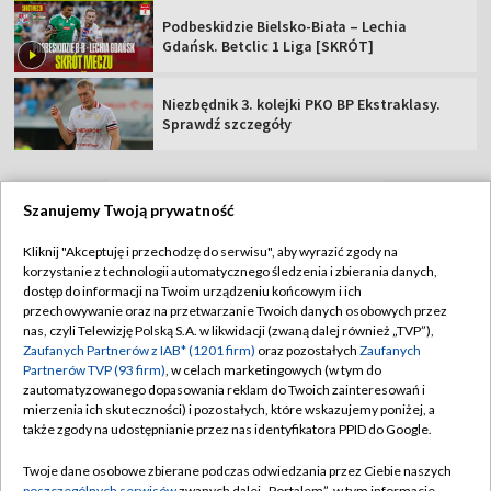
Podbeskidzie Bielsko-Biała – Lechia
Gdańsk. Betclic 1 Liga [SKRÓT]
Niezbędnik 3. kolejki PKO BP Ekstraklasy.
Sprawdź szczegóły
Szanujemy Twoją prywatność
TVP
Kliknij "Akceptuję i przechodzę do serwisu", aby wyrazić zgody na
korzystanie z technologii automatycznego śledzenia i zbierania danych,
Abonament TVP
Regulamin TVP
dostęp do informacji na Twoim urządzeniu końcowym i ich
Polityka prywatności
Sklep TVP
przechowywanie oraz na przetwarzanie Twoich danych osobowych przez
nas, czyli Telewizję Polską S.A. w likwidacji (zwaną dalej również „TVP”),
Biuro Reklamy
Moje zgody
Zaufanych Partnerów z IAB* (1201 firm)
oraz pozostałych
Zaufanych
Partnerów TVP (93 firm)
, w celach marketingowych (w tym do
Oferta Handlowa
Biuro reklamy
zautomatyzowanego dopasowania reklam do Twoich zainteresowań i
mierzenia ich skuteczności) i pozostałych, które wskazujemy poniżej, a
Telegazeta ogłoszenia
Kontakt
także zgody na udostępnianie przez nas identyfikatora PPID do Google.
Emisja w TVP
Twoje dane osobowe zbierane podczas odwiedzania przez Ciebie naszych
Kanały
Rada Programowa
poszczególnych serwisów
zwanych dalej „Portalem”, w tym informacje