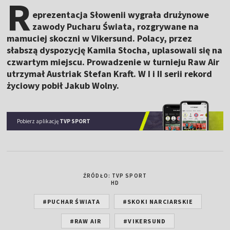
R
eprezentacja Słowenii wygrała drużynowe
zawody Pucharu Świata, rozgrywane na
mamuciej skoczni w Vikersund. Polacy, przez
słabszą dyspozycję Kamila Stocha, uplasowali się na
czwartym miejscu. Prowadzenie w turnieju Raw Air
utrzymał Austriak Stefan Kraft. W I i II serii rekord
życiowy pobił Jakub Wolny.
Pobierz aplikację
TVP SPORT
ŹRÓDŁO: TVP SPORT
HD
#PUCHAR ŚWIATA
#SKOKI NARCIARSKIE
#RAW AIR
#VIKERSUND