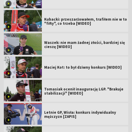
Kubacki: przeszarżowałem, trafiłem nie w to
"fifty", co trzeba [WIDEO]
Waszek: nie mam żadnej złości, bardziej się
cieszę [WIDEO]
Maciej Kot: to był dziwny konkurs [WIDEO]
Tomasiak ocenił inaugurację LGP. "Brakuje
stabilizacji" [WIDEO]
Letnie GP, Wisła: konkurs indywidualny
mężczyzn [ZAPIS]