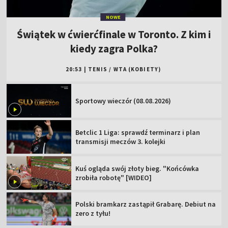
NOWE
Świątek w ćwierćfinale w Toronto. Z kim i
kiedy zagra Polka?
20:53
|
TENIS
/
WTA (KOBIETY)
Sportowy wieczór (08.08.2026)
Betclic 1 Liga: sprawdź terminarz i plan
transmisji meczów 3. kolejki
Kuś ogląda swój złoty bieg. "Końcówka
zrobiła robotę" [WIDEO]
Polski bramkarz zastąpił Grabarę. Debiut na
zero z tyłu!