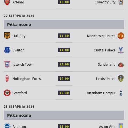
Arsenal
Coventry City
19:00
22 SIERPNIA 2026
Piłka nożna
Hull City
Manchester United
11:30
Everton
Crystal Palace
14:00
Ipswich Town
Sunderland
14:00
Nottingham Forest
Leeds United
14:00
Brentford
Tottenham Hotspur
16:30
23 SIERPNIA 2026
Piłka nożna
Brighton
Aston Villa
13:00