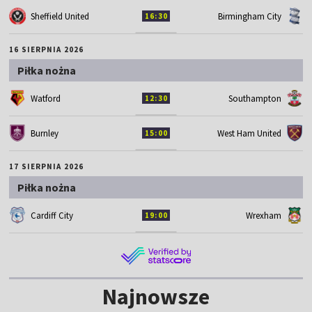
Sheffield United
Birmingham City
16:30
16 SIERPNIA 2026
Piłka nożna
Watford
Southampton
12:30
Burnley
West Ham United
15:00
17 SIERPNIA 2026
Piłka nożna
Cardiff City
Wrexham
19:00
Najnowsze