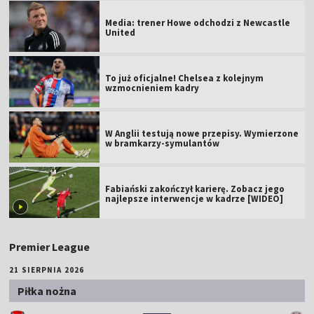
Media: trener Howe odchodzi z Newcastle
United
To już oficjalne! Chelsea z kolejnym
wzmocnieniem kadry
W Anglii testują nowe przepisy. Wymierzone
w bramkarzy-symulantów
Fabiański zakończył karierę. Zobacz jego
najlepsze interwencje w kadrze [WIDEO]
Premier League
21 SIERPNIA 2026
Piłka nożna