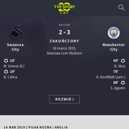
FA CUP
2 - 3
ZAKOŃCZONY
Swansea
Manchester
16 marca 2019,
City
City
Swansea.com Stadium
20'
69'
M. Grimes
(k.)
B. Silva
29'
78'
B. Celina
K. Nordfeldt
(sam.)
88'
S. Aguero
ROZWIŃ
16 MAR 2019
|
PIŁKA NOŻNA
/
ANGLIA