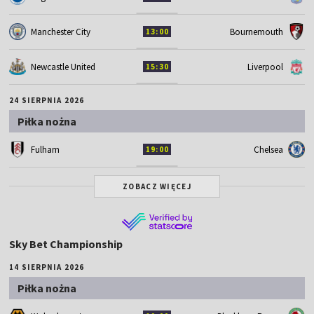
Manchester City
Bournemouth
13:00
Newcastle United
Liverpool
15:30
24 SIERPNIA 2026
Piłka nożna
Fulham
Chelsea
19:00
ZOBACZ WIĘCEJ
Sky Bet Championship
14 SIERPNIA 2026
Piłka nożna