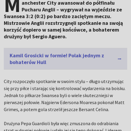
M
anchester City awansował do półfinału
Pucharu Anglii – wygrywał na wyjeździe ze
Swansea 3:2 (0:2) po bardzo zaciętym meczu.
Mistrzowie Anglii rozstrzygnęli spotkanie na swoją
korzyść dopiero w samej końcówce, a bohaterem
drużyny był Sergio Aguero.
Kamil Grosicki w formie! Polak jednym z
bohaterów Hull
City rozpoczęło spotkanie w swoim stylu – długo utrzymując
się przy piłce i starając się kontrolować wydarzenia na boisku.
Jednak to piłkarze Swansea byli o wiele skuteczniejsi w
pierwszej połowie. Najpierw Edersona Moaresa pokonał Matt
Grimes, a potem gola strzelił jeszcze Bersant Celina.
Drużyna Pepa Guardioli była więc zmuszona do odrabiania
strat w drugiej połowie i udało jej się tego dokonać. Liderem