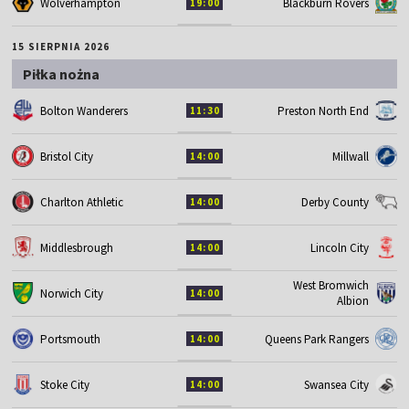
Wolverhampton
Blackburn Rovers
19:00
15 SIERPNIA 2026
Piłka nożna
Bolton Wanderers
Preston North End
11:30
Bristol City
Millwall
14:00
Charlton Athletic
Derby County
14:00
Middlesbrough
Lincoln City
14:00
West Bromwich
Norwich City
14:00
Albion
Portsmouth
Queens Park Rangers
14:00
Stoke City
Swansea City
14:00