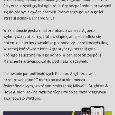
City w tej części gry był Aguero, który bezpośrednio przyczynił
się do zdobycia dwóch bramek. Pierwszego gola dla gości
strzelił jednak Bernardo Silva.
W 78. minucie pecha miał bramkarz Swansea. Aguero
wykonywał rzut karny, trafił w słupek, ale piłka odbiła się
potem od pleców zawodnika gospodarzy i przekroczyła linię.
W samej końcówce z kolei Argentyńczyk strzelił gola,
którego zaliczono na jego konto. W ten sposób zespół z
Manchesteru awansował do półfinału rozgrywek.
Losowanie par półfinałowych Pucharu Anglii zostanie
przeprowadzone 17 marca po ostatnim meczu
ćwierćfinałowym, w którym zmierzą się Milwall i Brighton &
Hove Albion. Jak na razie oprócz City do tej fazy rozgrywek
awansowało Watford.