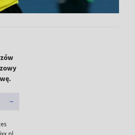
trzów
ązowy
owę.
zes
xx.pl,