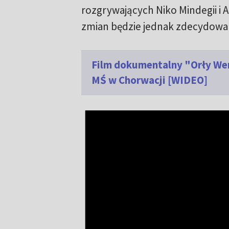
rozgrywających Niko Mindegii i A
zmian będzie jednak zdecydowan
Film dokumentalny "Orły We
MŚ w Chorwacji [WIDEO]