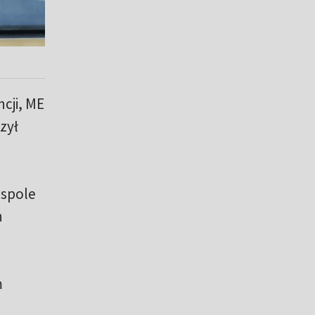
cji, ME
zył
espole
h
m