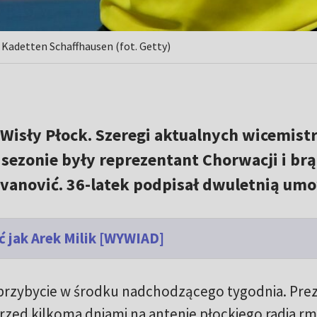
o Kadetten Schaffhausen (fot. Getty)
n Wisły Płock. Szeregi aktualnych wicemis
 sezonie były reprezentant Chorwacji i br
evanović. 36-latek podpisał dwuletnią um
ć jak Arek Milik [WYWIAD]
 przybycie w środku nadchodzącego tygodnia. Pre
zed kilkoma dniami na antenie płockiego radia rmi