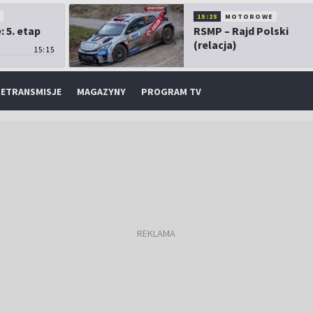
O
15:25
MOTOROWE
 5. etap
RSMP – Rajd Polski
(relacja)
15:15
ETRANSMISJE
MAGAZYNY
PROGRAM TV