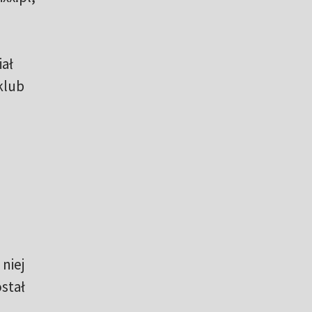
ał
klub
niej
ostał