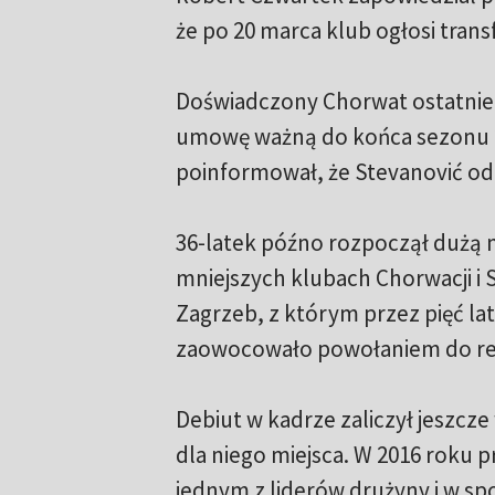
że po 20 marca klub ogłosi tran
Doświadczony Chorwat ostatnie 
umowę ważną do końca sezonu 201
poinformował, że Stevanović ode
36-latek późno rozpoczął dużą 
mniejszych klubach Chorwacji i S
Zagrzeb, z którym przez pięć la
zaowocowało powołaniem do rep
Debiut w kadrze zaliczył jeszcze 
dla niego miejsca. W 2016 roku pr
jednym z liderów drużyny i w sp