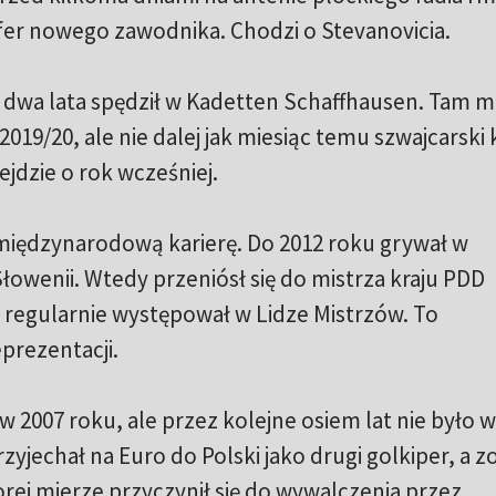
sfer nowego zawodnika. Chodzi o Stevanovicia.
dwa lata spędził w Kadetten Schaffhausen. Tam mi
9/20, ale nie dalej jak miesiąc temu szwajcarski 
jdzie o rok wcześniej.
międzynarodową karierę. Do 2012 roku grywał w
łowenii. Wtedy przeniósł się do mistrza kraju PDD
t regularnie występował w Lidze Mistrzów. To
rezentacji.
w 2007 roku, ale przez kolejne osiem lat nie było w 
zyjechał na Euro do Polski jako drugi golkiper, a z
orej mierze przyczynił się do wywalczenia przez