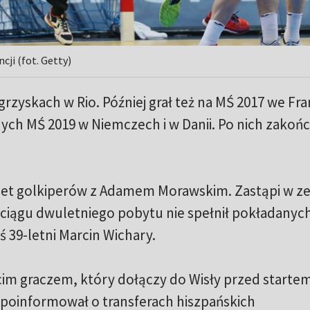
cji (fot. Getty)
zyskach w Rio. Później grał też na MŚ 2017 we Fran
ych MŚ 2019 w Niemczech i w Danii. Po nich zakońc
uet golkiperów z Adamem Morawskim. Zastąpi w z
ciągu dwuletniego pobytu nie spełnił pokładanyc
ś 39-letni Marcin Wichary.
ecim graczem, który dołączy do Wisły przed starte
poinformował o transferach hiszpańskich