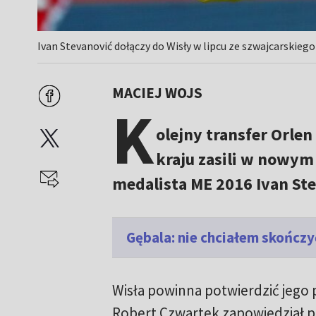
Ivan Stevanović dołączy do Wisły w lipcu ze szwajcarskieg
MACIEJ WOJS
K
olejny transfer Orle
kraju zasili w nowym
medalista ME 2016 Ivan St
Gębala: nie chciałem skończy
Wisła powinna potwierdzić jego
Robert Czwartek zapowiedział pr