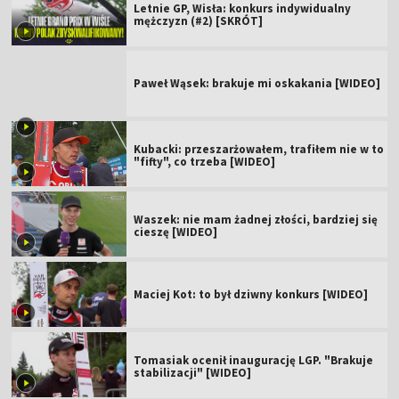
Letnie GP, Wisła: konkurs indywidualny
mężczyzn (#2) [SKRÓT]
Paweł Wąsek: brakuje mi oskakania [WIDEO]
Kubacki: przeszarżowałem, trafiłem nie w to
"fifty", co trzeba [WIDEO]
Waszek: nie mam żadnej złości, bardziej się
cieszę [WIDEO]
Maciej Kot: to był dziwny konkurs [WIDEO]
Tomasiak ocenił inaugurację LGP. "Brakuje
stabilizacji" [WIDEO]