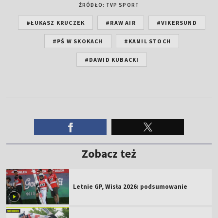
ŹRÓDŁO: TVP SPORT
#ŁUKASZ KRUCZEK
#RAW AIR
#VIKERSUND
#PŚ W SKOKACH
#KAMIL STOCH
#DAWID KUBACKI
Zobacz też
Letnie GP, Wisła 2026: podsumowanie