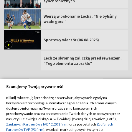
synchronicznych
Wierzą w pokonanie Lecha. "Nie byliśmy
wcale gorsi"
Sportowy wieczór (06.08.2026)
Lech ze skromną zaliczką przed rewanżem.
"Tego elementu zabrakło"
Szanujemy Twoją prywatność
TVP
Kliknij "Akceptuję i przechodzę do serwisu", aby wyrazić zgody na
korzystanie z technologii automatycznego śledzenia i zbierania danych,
Abonament TVP
Regulamin TVP
dostęp do informacji na Twoim urządzeniu końcowym i ich
Polityka prywatności
Sklep TVP
przechowywanie oraz na przetwarzanie Twoich danych osobowych przez
nas, czyli Telewizję Polską S.A. w likwidacji (zwaną dalej również „TVP”),
Biuro Reklamy
Moje zgody
Zaufanych Partnerów z IAB* (1201 firm)
oraz pozostałych
Zaufanych
Partnerów TVP (93 firm)
, w celach marketingowych (w tym do