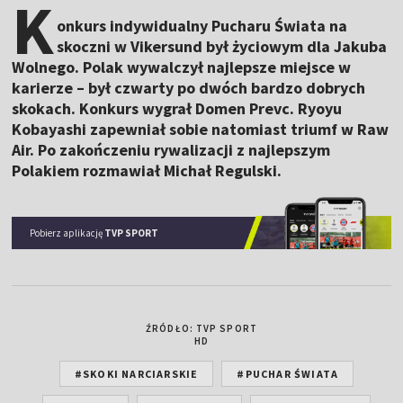
K
onkurs indywidualny Pucharu Świata na
skoczni w Vikersund był życiowym dla Jakuba
Wolnego. Polak wywalczył najlepsze miejsce w
karierze – był czwarty po dwóch bardzo dobrych
skokach. Konkurs wygrał Domen Prevc. Ryoyu
Kobayashi zapewniał sobie natomiast triumf w Raw
Air. Po zakończeniu rywalizacji z najlepszym
Polakiem rozmawiał Michał Regulski.
Pobierz aplikację
TVP SPORT
ŹRÓDŁO: TVP SPORT
HD
#SKOKI NARCIARSKIE
#PUCHAR ŚWIATA