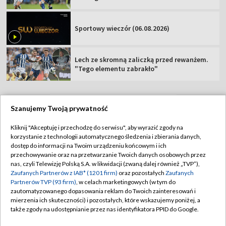
Sportowy wieczór (06.08.2026)
Lech ze skromną zaliczką przed rewanżem.
"Tego elementu zabrakło"
Szanujemy Twoją prywatność
TVP
Kliknij "Akceptuję i przechodzę do serwisu", aby wyrazić zgody na
korzystanie z technologii automatycznego śledzenia i zbierania danych,
Abonament TVP
Regulamin TVP
dostęp do informacji na Twoim urządzeniu końcowym i ich
Polityka prywatności
Sklep TVP
przechowywanie oraz na przetwarzanie Twoich danych osobowych przez
nas, czyli Telewizję Polską S.A. w likwidacji (zwaną dalej również „TVP”),
Biuro Reklamy
Moje zgody
Zaufanych Partnerów z IAB* (1201 firm)
oraz pozostałych
Zaufanych
Partnerów TVP (93 firm)
, w celach marketingowych (w tym do
Oferta Handlowa
Biuro reklamy
zautomatyzowanego dopasowania reklam do Twoich zainteresowań i
mierzenia ich skuteczności) i pozostałych, które wskazujemy poniżej, a
Telegazeta ogłoszenia
Kontakt
także zgody na udostępnianie przez nas identyfikatora PPID do Google.
Emisja w TVP