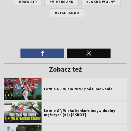
#RAW AIR
#VIKERSUND
#JAKUB WOLNY
#VIKERSUND
Zobacz też
Letnie GP, Wisła 2026: podsumowanie
Letnie GP, Wisła: konkurs indywidualny
mężczyzn (#2) [SKRÓT]