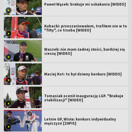
Paweł Wąsek: brakuje mi oskakania [WIDEO]
Kubacki: przeszarżowałem, trafiłem nie w to
"fifty", co trzeba [WIDEO]
Waszek: nie mam żadnej złości, bardziej się
cieszę [WIDEO]
Maciej Kot: to był dziwny konkurs [WIDEO]
Tomasiak ocenił inaugurację LGP. "Brakuje
stabilizacji" [WIDEO]
Letnie GP, Wisła: konkurs indywidualny
mężczyzn [ZAPIS]