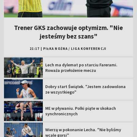
Trener GKS zachowuje optymizm. "Nie
jesteśmy bez szans"
21:17
|
PIŁKA NOŻNA
/
LIGA KONFERENCJI
Lech ma dylemat po starciu Farerami.
Roważa przełożenie meczu
Dobry start Świątek. "Jestem zadowolona
ze wszystkiego"
ME w pływaniu. Polki piąte w skokach
synchronicznych
Wierzą w pokonanie Lecha. "Nie byliśmy
wcale gorsi"