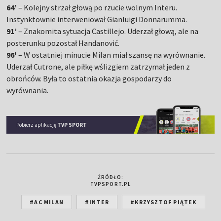
64’
– Kolejny strzał głową po rzucie wolnym Interu.
Instynktownie interweniował Gianluigi Donnarumma.
91’
– Znakomita sytuacja Castillejo. Uderzał głową, ale na
posterunku pozostał Handanović.
96'
– W ostatniej minucie Milan miał szansę na wyrównanie.
Uderzał Cutrone, ale piłkę wślizgiem zatrzymał jeden z
obrońców. Była to ostatnia okazja gospodarzy do
wyrównania.
Pobierz aplikację
TVP SPORT
ŹRÓDŁO:
TVPSPORT.PL
#AC MILAN
#INTER
#KRZYSZTOF PIĄTEK