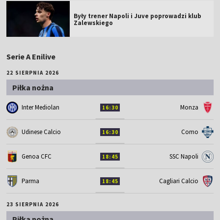
Były trener Napoli i Juve poprowadzi klub
Zalewskiego
Serie A Enilive
22 SIERPNIA 2026
Piłka nożna
Inter Mediolan
Monza
16:30
Udinese Calcio
Como
16:30
Genoa CFC
SSC Napoli
18:45
Parma
Cagliari Calcio
18:45
23 SIERPNIA 2026
Piłka nożna