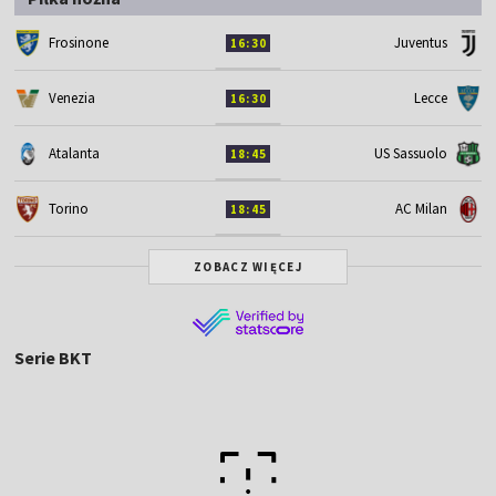
Frosinone
Juventus
16:30
Venezia
Lecce
16:30
Atalanta
US Sassuolo
18:45
Torino
AC Milan
18:45
ZOBACZ WIĘCEJ
Serie BKT