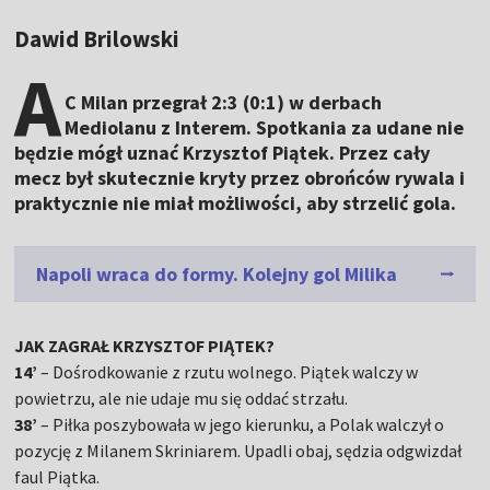
Dawid Brilowski
A
C Milan przegrał 2:3 (0:1) w derbach
Mediolanu z Interem. Spotkania za udane nie
będzie mógł uznać Krzysztof Piątek. Przez cały
mecz był skutecznie kryty przez obrońców rywala i
praktycznie nie miał możliwości, aby strzelić gola.
Napoli wraca do formy. Kolejny gol Milika
JAK ZAGRAŁ KRZYSZTOF PIĄTEK?
14’
– Dośrodkowanie z rzutu wolnego. Piątek walczy w
powietrzu, ale nie udaje mu się oddać strzału.
38’
– Piłka poszybowała w jego kierunku, a Polak walczył o
pozycję z Milanem Skriniarem. Upadli obaj, sędzia odgwizdał
faul Piątka.