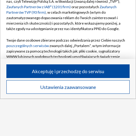
Raków – Hammarby. O której dzisiaj mecz
nas, czyli Telewizję Polską S.A. w likwidacji (zwaną dalej również „TVP”),
el. Ligi Konferencji?
Zaufanych Partnerów z IAB* (1201 firm)
oraz pozostałych
Zaufanych
Partnerów TVP (93 firm)
, w celach marketingowych (w tym do
zautomatyzowanego dopasowania reklam do Twoich zainteresowań i
Pomocnik Lecha poza kadrą na mecz z
mierzenia ich skuteczności) i pozostałych, które wskazujemy poniżej, a
Klaksvik. Zostanie wypożyczony
także zgody na udostępnianie przez nas identyfikatora PPID do Google.
Twoje dane osobowe zbierane podczas odwiedzania przez Ciebie naszych
poszczególnych serwisów
zwanych dalej „Portalem”, w tym informacje
zapisywane za pomocą technologii takich jak: pliki cookie, sygnalizatory
WWW lub innych podobnych technologii umożliwiających świadczenie
TVP
dopasowanych i bezpiecznych usług, personalizację treści oraz reklam,
udostępnianie funkcji mediów społecznościowych oraz analizowanie
Abonament TVP
Regulamin TVP
Akceptuję i przechodzę do serwisu
ruchu w Internecie.
Polityka prywatności
Sklep TVP
Twoje dane osobowe zbierane podczas odwiedzania przez Ciebie
Ustawienia zaawansowane
Biuro Reklamy
Moje zgody
News
Transmisje
Wideo
Więcej
poszczególnych serwisów
na Portalu, takie jak adresy IP, identyfikatory
Twoich urządzeń końcowych i identyfikatory plików cookie, informacje o
Oferta Handlowa
Biuro reklamy
Twoich wyszukiwaniach w serwisach Portalu czy historia odwiedzin będą
przetwarzane przez TVP,
Zaufanych Partnerów z IAB
oraz pozostałych
Telegazeta ogłoszenia
Kontakt
Zaufanych Partnerów TVP
dla realizacji następujących celów i funkcji:
Emisja w TVP
przechowywania informacji na urządzeniu lub dostęp do nich, wyboru
DO GÓRY
podstawowych reklam, wyboru spersonalizowanych reklam, tworzenia
Kanały
Rada Programowa
profilu spersonalizowanych reklam, tworzenia profilu spersonalizowanych
treści, wyboru spersonalizowanych treści, pomiaru wydajności reklam,