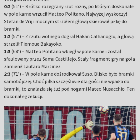
0:2
(51’) – Krótko rozegrany rzut rożny, po którym doskonale
w pole karne wrzucił Matteo Politano. Najwyżej wyskoczył
Stefan de Vrij i mocnym strzałem głową skierował piłkę do
bramki.
1:2
(57’) – Z rzutu wolnego dograł Hakan Calhanoglu, a głową
strzelił Tiemoue Bakayoko.
1:3
(68’) – Matteo Politano wbiegł w pole karne i został
sfaulowany przez Samu Castillejo. Stały fragment gry na gola
zamienił Lautaro Martinez.
2:3
(71’) – W pole karne dośrodkował Suso. Blisko było bramki
samobójczej. Choć piłka szczęśliwie dla gości nie wpadła do
bramki, to znalazła się tuż pod nogami Mateo Musacchio. Ten
dokonał egzekucji.