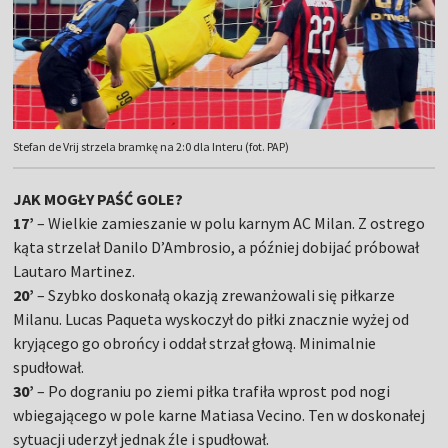
Stefan de Vrij strzela bramkę na 2:0 dla Interu (fot. PAP)
JAK MOGŁY PAŚĆ GOLE?
17’
– Wielkie zamieszanie w polu karnym AC Milan. Z ostrego
kąta strzelał Danilo D’Ambrosio, a później dobijać próbował
Lautaro Martinez.
20’
– Szybko doskonałą okazją zrewanżowali się piłkarze
Milanu. Lucas Paqueta wyskoczył do piłki znacznie wyżej od
kryjącego go obrońcy i oddał strzał głową. Minimalnie
spudłował.
30’
– Po dograniu po ziemi piłka trafiła wprost pod nogi
wbiegającego w pole karne Matiasa Vecino. Ten w doskonałej
sytuacji uderzył jednak źle i spudłował.