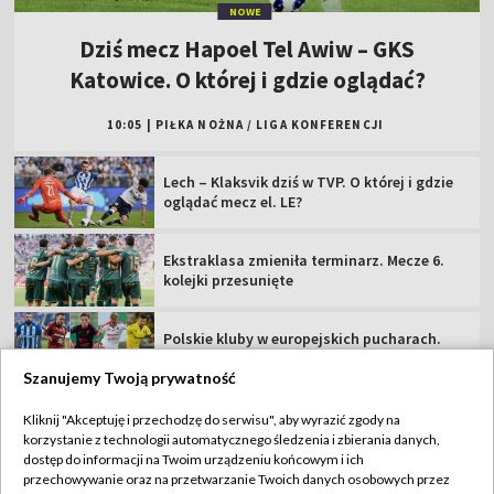
NOWE
Dziś mecz Hapoel Tel Awiw – GKS
Katowice. O której i gdzie oglądać?
10:05
|
PIŁKA NOŻNA
/
LIGA KONFERENCJI
Lech – Klaksvik dziś w TVP. O której i gdzie
oglądać mecz el. LE?
Ekstraklasa zmieniła terminarz. Mecze 6.
kolejki przesunięte
Polskie kluby w europejskich pucharach.
Sprawdź terminarz!
Szanujemy Twoją prywatność
Naciś GieKSa, naciś! Europa na nowo na
Kliknij "Akceptuję i przechodzę do serwisu", aby wyrazić zgody na
Nowej Bukowej
korzystanie z technologii automatycznego śledzenia i zbierania danych,
dostęp do informacji na Twoim urządzeniu końcowym i ich
przechowywanie oraz na przetwarzanie Twoich danych osobowych przez