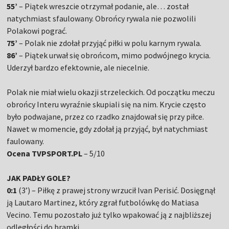
55’
– Piątek wreszcie otrzymał podanie, ale… został
natychmiast sfaulowany. Obrońcy rywala nie pozwolili
Polakowi pograć.
75’
– Polak nie zdołał przyjąć piłki w polu karnym rywala.
86’
– Piątek urwał się obrońcom, mimo podwójnego krycia.
Uderzył bardzo efektownie, ale niecelnie.
Polak nie miał wielu okazji strzeleckich. Od początku meczu
obrońcy Interu wyraźnie skupiali się na nim. Krycie często
było podwajane, przez co rzadko znajdował się przy piłce.
Nawet w momencie, gdy zdołał ją przyjąć, był natychmiast
faulowany.
Ocena TVPSPORT.PL
– 5/10
JAK PADŁY GOLE?
0:1
(3’) – Piłkę z prawej strony wrzucił Ivan Perisić. Dosięgnął
ją Lautaro Martinez, który zgrał futbolówkę do Matiasa
Vecino. Temu pozostało już tylko wpakować ją z najbliższej
odległości do bramki.