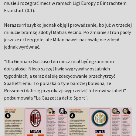
musieli rozegrać mecz w ramach Ligi Europy z Eintrachtem
Frankfurt (0:1).
Nerazzurri szybko jednak objęli prowadzenie, bo już w trzeciej
minucie bramkę zdobył Matias Vecino. Po zmianie stron padły
jeszcze cztery gole, ale Milan nawet na chwilę nie zdołał
jednak wyrównać.
"Dla Gennaro Gattuso ten mecz miał być egzaminem
dojrzałości. Nieco szczęśliwie wygrywał w ostatnich
tygodniach, a teraz dał się zdecydowanie przechytrzyć
Spallettiemu. To porażka o tyle bardziej bolesna, że
Rossoneri dali się przy okazji wyprzedzić Interowi w tabeli" –
podsumowała "La Gazzetta dello Sport".