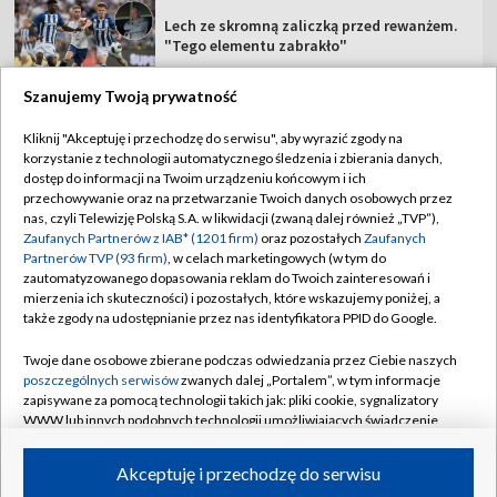
Lech ze skromną zaliczką przed rewanżem.
"Tego elementu zabrakło"
Szanujemy Twoją prywatność
Kliknij "Akceptuję i przechodzę do serwisu", aby wyrazić zgody na
korzystanie z technologii automatycznego śledzenia i zbierania danych,
TVP
dostęp do informacji na Twoim urządzeniu końcowym i ich
Abonament TVP
Regulamin TVP
przechowywanie oraz na przetwarzanie Twoich danych osobowych przez
nas, czyli Telewizję Polską S.A. w likwidacji (zwaną dalej również „TVP”),
Polityka prywatności
Sklep TVP
Zaufanych Partnerów z IAB* (1201 firm)
oraz pozostałych
Zaufanych
Partnerów TVP (93 firm)
, w celach marketingowych (w tym do
Biuro Reklamy
Moje zgody
zautomatyzowanego dopasowania reklam do Twoich zainteresowań i
mierzenia ich skuteczności) i pozostałych, które wskazujemy poniżej, a
Oferta Handlowa
Biuro reklamy
także zgody na udostępnianie przez nas identyfikatora PPID do Google.
Telegazeta ogłoszenia
Kontakt
Twoje dane osobowe zbierane podczas odwiedzania przez Ciebie naszych
Emisja w TVP
poszczególnych serwisów
zwanych dalej „Portalem”, w tym informacje
zapisywane za pomocą technologii takich jak: pliki cookie, sygnalizatory
Kanały
Rada Programowa
WWW lub innych podobnych technologii umożliwiających świadczenie
dopasowanych i bezpiecznych usług, personalizację treści oraz reklam,
Ogłoszenia przetargowe
udostępnianie funkcji mediów społecznościowych oraz analizowanie
©2026 Telewizja Polska Spółka Akcyjna w likwidacji
Akceptuję i przechodzę do serwisu
ruchu w Internecie.
Akademia Telewizyjna