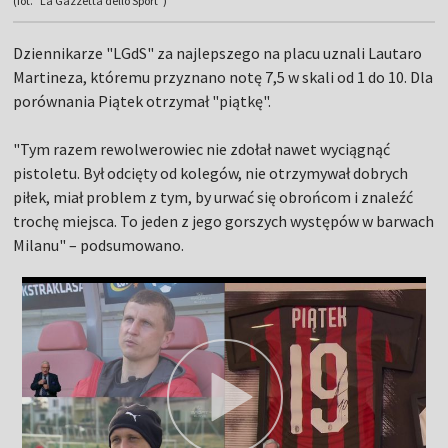
(fot. "La Gazzetta dello Sport")
Dziennikarze "LGdS" za najlepszego na placu uznali Lautaro
Martineza, któremu przyznano notę 7,5 w skali od 1 do 10. Dla
porównania Piątek otrzymał "piątkę".
"Tym razem rewolwerowiec nie zdołał nawet wyciągnąć
pistoletu. Był odcięty od kolegów, nie otrzymywał dobrych
piłek, miał problem z tym, by urwać się obrońcom i znaleźć
trochę miejsca. To jeden z jego gorszych występów w barwach
Milanu" – podsumowano.