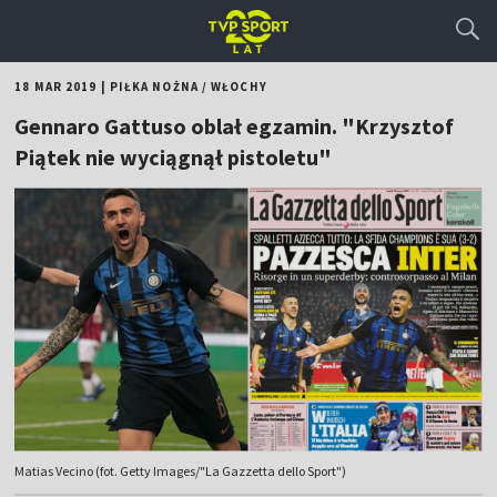
18 MAR 2019
|
PIŁKA NOŻNA
/
WŁOCHY
Gennaro Gattuso oblał egzamin. "Krzysztof
Piątek nie wyciągnął pistoletu"
Matias Vecino (fot. Getty Images/"La Gazzetta dello Sport")