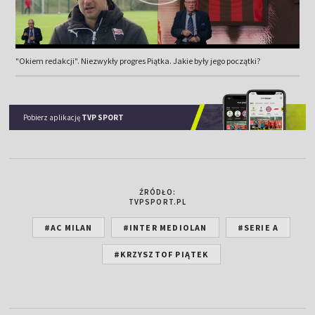
"Okiem redakcji". Niezwykły progres Piątka. Jakie były jego początki?
Pobierz aplikację
TVP SPORT
ŹRÓDŁO:
TVPSPORT.PL
#AC MILAN
#INTER MEDIOLAN
#SERIE A
#KRZYSZTOF PIĄTEK