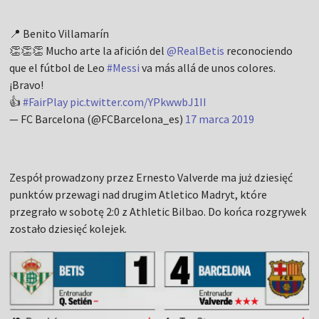
📍 Benito Villamarín
👏👏👏 Mucho arte la afición del
@RealBetis
reconociendo
que el fútbol de Leo
#Messi
va más allá de unos colores.
¡Bravo!
👍
#FairPlay
pic.twitter.com/YPkwwbJ1II
— FC Barcelona (@FCBarcelona_es)
17 marca 2019
Zespół prowadzony przez Ernesto Valverde ma już dziesięć
punktów przewagi nad drugim Atletico Madryt, które
przegrało w sobotę 2:0 z Athletic Bilbao. Do końca rozgrywek
zostało dziesięć kolejek.