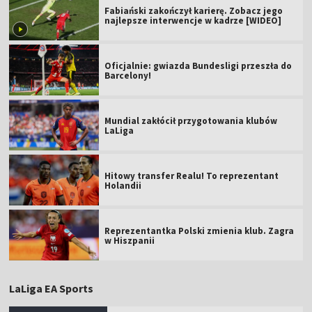
Fabiański zakończył karierę. Zobacz jego
najlepsze interwencje w kadrze [WIDEO]
Oficjalnie: gwiazda Bundesligi przeszła do
Barcelony!
Mundial zakłócił przygotowania klubów
LaLiga
Hitowy transfer Realu! To reprezentant
Holandii
Reprezentantka Polski zmienia klub. Zagra
w Hiszpanii
LaLiga EA Sports