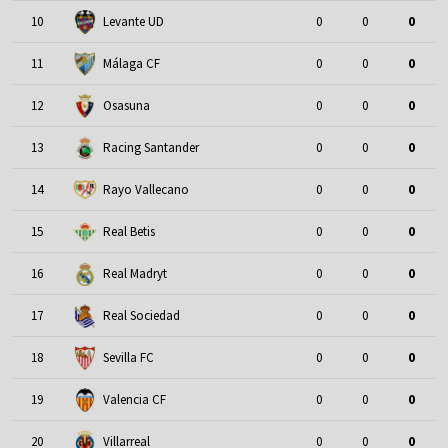
10
Levante UD
0
0
0
11
Málaga CF
0
0
0
12
Osasuna
0
0
0
13
Racing Santander
0
0
0
14
Rayo Vallecano
0
0
0
15
Real Betis
0
0
0
16
Real Madryt
0
0
0
17
Real Sociedad
0
0
0
18
Sevilla FC
0
0
0
19
Valencia CF
0
0
0
20
Villarreal
0
0
0