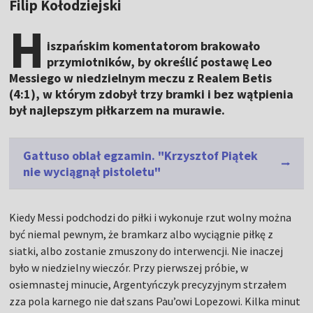
Filip Kołodziejski
H
iszpańskim komentatorom brakowało
przymiotników, by określić postawę Leo
Messiego w niedzielnym meczu z Realem Betis
(4:1), w którym zdobył trzy bramki i bez wątpienia
był najlepszym piłkarzem na murawie.
Gattuso oblał egzamin. "Krzysztof Piątek
nie wyciągnął pistoletu"
Kiedy Messi podchodzi do piłki i wykonuje rzut wolny można
być niemal pewnym, że bramkarz albo wyciągnie piłkę z
siatki, albo zostanie zmuszony do interwencji. Nie inaczej
było w niedzielny wieczór. Przy pierwszej próbie, w
osiemnastej minucie, Argentyńczyk precyzyjnym strzałem
zza pola karnego nie dał szans Pau’owi Lopezowi. Kilka minut