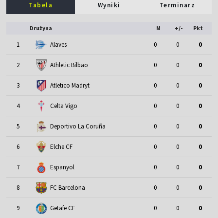
Tabela
Wyniki
Terminarz
Drużyna
M
+/-
Pkt
1
Alaves
0
0
0
2
Athletic Bilbao
0
0
0
3
Atletico Madryt
0
0
0
4
Celta Vigo
0
0
0
5
Deportivo La Coruña
0
0
0
6
Elche CF
0
0
0
7
Espanyol
0
0
0
8
FC Barcelona
0
0
0
9
Getafe CF
0
0
0