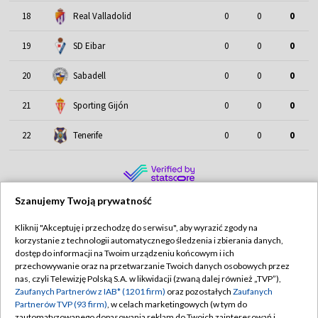
18
Real Valladolid
0
0
0
19
SD Eibar
0
0
0
20
Sabadell
0
0
0
21
Sporting Gijón
0
0
0
22
Tenerife
0
0
0
Szanujemy Twoją prywatność
Najnowsze
Kliknij "Akceptuję i przechodzę do serwisu", aby wyrazić zgody na
korzystanie z technologii automatycznego śledzenia i zbierania danych,
dostęp do informacji na Twoim urządzeniu końcowym i ich
przechowywanie oraz na przetwarzanie Twoich danych osobowych przez
nas, czyli Telewizję Polską S.A. w likwidacji (zwaną dalej również „TVP”),
Zaufanych Partnerów z IAB* (1201 firm)
oraz pozostałych
Zaufanych
Partnerów TVP (93 firm)
, w celach marketingowych (w tym do
zautomatyzowanego dopasowania reklam do Twoich zainteresowań i