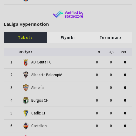
LaLiga Hypermotion
Tabela
Wyniki
Terminarz
Drużyna
M
+/-
Pkt
1
AD Ceuta FC
0
0
0
2
Albacete Balompié
0
0
0
3
Almería
0
0
0
4
Burgos CF
0
0
0
5
Cadiz CF
0
0
0
6
Castellon
0
0
0