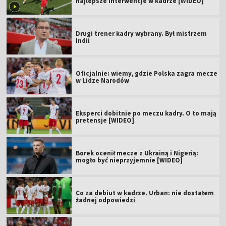
najlepsze interwencje w kadrze [WIDEO]
Drugi trener kadry wybrany. Był mistrzem
Indii
Oficjalnie: wiemy, gdzie Polska zagra mecze
w Lidze Narodów
Eksperci dobitnie po meczu kadry. O to mają
pretensje [WIDEO]
Borek ocenił mecze z Ukrainą i Nigerią:
mogło być nieprzyjemnie [WIDEO]
Co za debiut w kadrze. Urban: nie dostałem
żadnej odpowiedzi