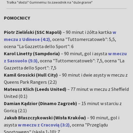
Trałka "słodzi" Gumnemu: to zawodnik na "duże granie"
POMOCNICY
Piotr Zieliński (SSC Napoli)
– 90 minut i żółta kartka
w
meczu z Udinese (4:2)
, ocena "Tuttomercatoweb": 5,5,
ocena "La Gazzetta dello Sport": 6
Karol Linetty (Sampdoria)
– 90 minut, gol i asysta
w meczu
z Sassuolo (5:3)
, ocena "Tuttomercatoweb": 7,5, ocena "La
Gazzetta dello Sport": 7,5
Kamil Grosicki (Hull City)
– 90 minut i dwie asysty w meczu z
Queens Park Rangers (2:2)
Mateusz Klich (Leeds United)
– 77 minut w meczu z Sheffield
United (0:1)
Damian Kądzior (Dinamo Zagrzeb)
– 15 minut w starciu z
Goricą (2:1)
Jakub Błaszczykowski (Wisła Kraków)
– 90 minut, gol i
asysta
w meczu z Cracovią (3:2)
, ocena "Przeglądu
Sportowego" (skala 1-10): 7