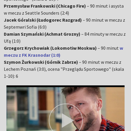
Przemysław Frankowski (Chicago Fire)
– 90 minut i asysta
w meczu z Seattle Sounders (2:4)
Jacek Góralski (Łudogorec Razgrad)
– 90 minut w meczu z
Septemwri Sofia (6:0)
Damian Szymański (Achmat Grozny)
– 84 minuty w meczu z
Ufą (1:0)
Grzegorz Krychowiak (Lokomotiw Moskwa)
– 90 minut
w
meczu z FK Krasnodar (1:0)
Szymon Żurkowski (Górnik Zabrze)
– 90 minut w meczu z
Lechem Poznań (3:0), ocena "Przeglądu Sportowego" (skala
1-10): 6