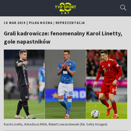
18 MAR 2019
|
PIŁKA NOŻNA
/
REPREZENTACJA
Grali kadrowicze: fenomenalny Karol Linetty,
gole napastników
Karol Linetty, Arkadiusz Milik, Robert Lewandowski (fot. Getty Images)