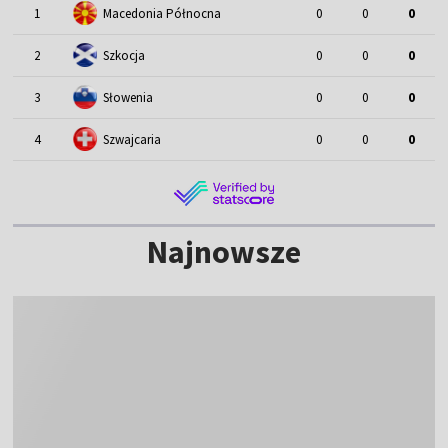
1
Macedonia Północna
0
0
0
2
Szkocja
0
0
0
3
Słowenia
0
0
0
4
Szwajcaria
0
0
0
Najnowsze