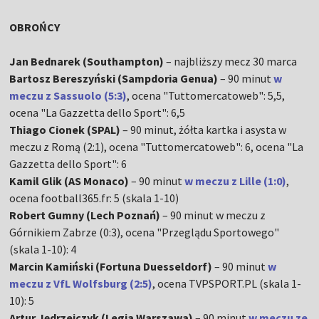
OBROŃCY
Jan Bednarek (Southampton)
– najbliższy mecz 30 marca
Bartosz Bereszyński (Sampdoria Genua)
– 90 minut
w
meczu z Sassuolo (5:3)
, ocena "Tuttomercatoweb": 5,5,
ocena "La Gazzetta dello Sport": 6,5
Thiago Cionek (SPAL)
– 90 minut, żółta kartka i asysta w
meczu z Romą (2:1), ocena "Tuttomercatoweb": 6, ocena "La
Gazzetta dello Sport": 6
Kamil Glik (AS Monaco)
– 90 minut
w meczu z Lille (1:0)
,
ocena football365.fr: 5 (skala 1-10)
Robert Gumny (Lech Poznań)
– 90 minut w meczu z
Górnikiem Zabrze (0:3), ocena "Przeglądu Sportowego"
(skala 1-10): 4
Marcin Kamiński (Fortuna Duesseldorf)
– 90 minut
w
meczu z VfL Wolfsburg (2:5)
, ocena TVPSPORT.PL (skala 1-
10): 5
Artur Jędrzejczyk (Legia Warszawa)
– 90 minut
w meczu ze