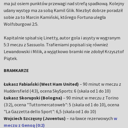
ma już osiem punktów przewagi nad strefą spadkową. Kolejny
udany występ ma za sobą Kamil Glik. Niezbyt dobrze poradził
sobie za to Marcin Kamiński, którego Fortuna uległa
Wolfsburgowi 2:5.
Kapitalnie spisał się Linetty, autor gola i asysty w wygranym
5:3 meczu z Sassuolo. Trafieniami popisali się również
Lewandowski i Milik, a wyjątkowo bramki nie zdobył Krzysztof
Piątek.
BRAMKARZE
Łukasz Fabiański (West Ham United)
– 90 minut w meczu z
Huddersfield (4:3), ocena SkySports: 6 (skala od 1 do 10)
Łukasz Skorupski (Bologna)
– 90 minut w meczu z Torino
(3:2), ocena "Tuttomercatoweb": 5 (skala od 1 do 10), ocena
"La Gazzetta dello Sport": 6,5 (skala od 1 do 10)
Wojciech Szczęsny (Juventus)
– na ławce rezerwowych
w
meczu z Genoą (0:2)