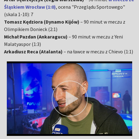
Śląskiem Wrocław (1:0)
, ocena "Przeglądu Sportowego"
(skala 1-10): 7
Tomasz Kędziora (Dynamo Kijów)
– 90 minut w meczu z
Olimpikiem Donieck (2:1)
Michał Pazdan (Ankaragucu)
– 90 minut w meczu z Yeni
Malatyaspor (1:3)
Arkadiusz Reca (Atalanta)
– na ławce w meczu z Chievo (1:1)