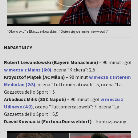
"Oko w oko" z Błaszczykowskim. "Ogień się we mnie nie wypalił"
NAPASTNICY
Robert Lewandowski (Bayern Monachium)
– 90 minut i gol
w meczu z Mainz (6:0)
, ocena "Kickera": 2,5
Krzysztof Piątek (AC Milan)
– 90 minut
w meczu z Interem
Mediolan (2:3)
, ocena "Tuttomercatoweb": 5, ocena "La
Gazzetta dello Sport": 5
Arkadiusz Milik (SSC Napoli)
– 90 minut i gol
w meczu z
Udinese (4:2)
, ocena "Tuttomercatoweb": 7, ocena "La
Gazzetta dello Sport": 6,5
Dawid Kownacki (Fortuna Duesseldorf)
– kontuzjowany