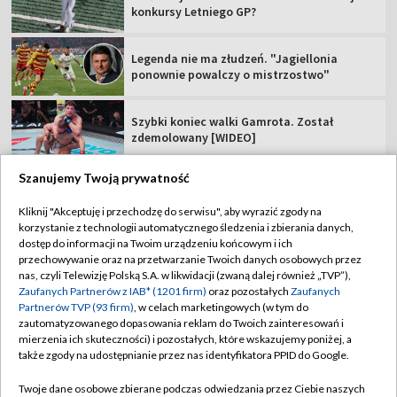
konkursy Letniego GP?
Legenda nie ma złudzeń. "Jagiellonia
ponownie powalczy o mistrzostwo"
Szybki koniec walki Gamrota. Został
zdemolowany [WIDEO]
Szanujemy Twoją prywatność
Kliknij "Akceptuję i przechodzę do serwisu", aby wyrazić zgody na
korzystanie z technologii automatycznego śledzenia i zbierania danych,
TVP
dostęp do informacji na Twoim urządzeniu końcowym i ich
Abonament TVP
Regulamin TVP
przechowywanie oraz na przetwarzanie Twoich danych osobowych przez
nas, czyli Telewizję Polską S.A. w likwidacji (zwaną dalej również „TVP”),
Polityka prywatności
Sklep TVP
Zaufanych Partnerów z IAB* (1201 firm)
oraz pozostałych
Zaufanych
Partnerów TVP (93 firm)
, w celach marketingowych (w tym do
Biuro Reklamy
Moje zgody
zautomatyzowanego dopasowania reklam do Twoich zainteresowań i
mierzenia ich skuteczności) i pozostałych, które wskazujemy poniżej, a
Oferta Handlowa
Biuro reklamy
także zgody na udostępnianie przez nas identyfikatora PPID do Google.
Telegazeta ogłoszenia
Kontakt
Twoje dane osobowe zbierane podczas odwiedzania przez Ciebie naszych