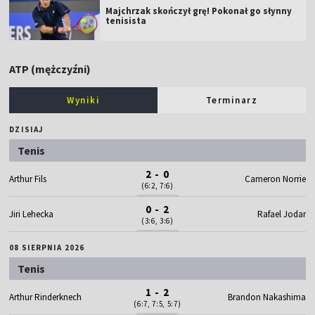
Majchrzak skończył grę! Pokonał go słynny
tenisista
ATP (mężczyźni)
Wyniki
Terminarz
DZISIAJ
Tenis
2 - 0
Arthur Fils
Cameron Norrie
(6:2, 7:6)
0 - 2
Jiri Lehecka
Rafael Jodar
(3:6, 3:6)
08 SIERPNIA 2026
Tenis
1 - 2
Arthur Rinderknech
Brandon Nakashima
(6:7, 7:5, 5:7)