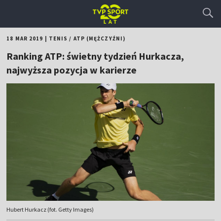
18 MAR 2019
|
TENIS
/
ATP (MĘŻCZYŹNI)
Ranking ATP: świetny tydzień Hurkacza,
najwyższa pozycja w karierze
Hubert Hurkacz (fot. Getty Images)