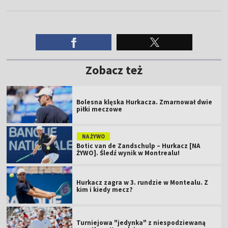
Zobacz też
Bolesna klęska Hurkacza. Zmarnował dwie
piłki meczowe
NA ŻYWO
Botic van de Zandschulp – Hurkacz [NA
ŻYWO]. Śledź wynik w Montrealu!
Hurkacz zagra w 3. rundzie w Montealu. Z
kim i kiedy mecz?
Turniejowa "jedynka" z niespodziewaną