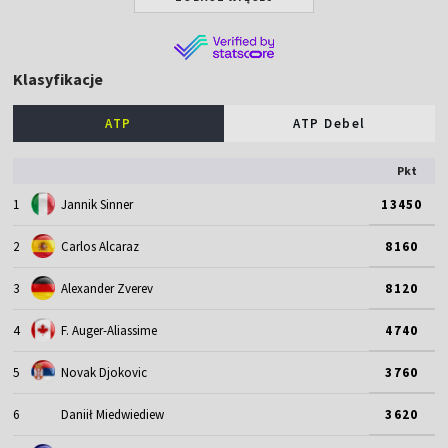
Klasyfikacje
ATP
ATP Debel
Pkt
1
Jannik Sinner
13450
2
Carlos Alcaraz
8160
3
Alexander Zverev
8120
4
F. Auger-Aliassime
4740
5
Novak Djokovic
3760
6
Daniił Miedwiediew
3620