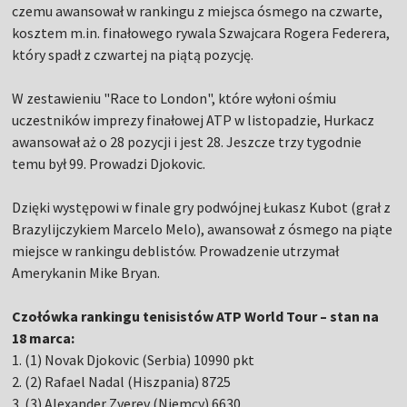
czemu awansował w rankingu z miejsca ósmego na czwarte,
kosztem m.in. finałowego rywala Szwajcara Rogera Federera,
który spadł z czwartej na piątą pozycję.
W zestawieniu "Race to London", które wyłoni ośmiu
uczestników imprezy finałowej ATP w listopadzie, Hurkacz
awansował aż o 28 pozycji i jest 28. Jeszcze trzy tygodnie
temu był 99. Prowadzi Djokovic.
Dzięki występowi w finale gry podwójnej Łukasz Kubot (grał z
Brazylijczykiem Marcelo Melo), awansował z ósmego na piąte
miejsce w rankingu deblistów. Prowadzenie utrzymał
Amerykanin Mike Bryan.
Czołówka rankingu tenisistów ATP World Tour – stan na
18 marca:
1. (1) Novak Djokovic (Serbia) 10990 pkt
2. (2) Rafael Nadal (Hiszpania) 8725
3. (3) Alexander Zverev (Niemcy) 6630