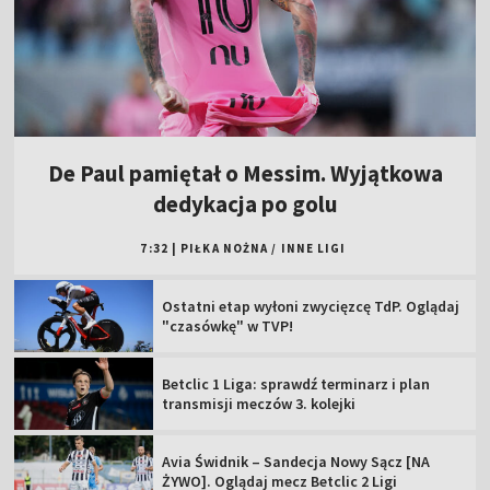
De Paul pamiętał o Messim. Wyjątkowa
dedykacja po golu
7:32
|
PIŁKA NOŻNA
/
INNE LIGI
Ostatni etap wyłoni zwycięzcę TdP. Oglądaj
"czasówkę" w TVP!
Betclic 1 Liga: sprawdź terminarz i plan
transmisji meczów 3. kolejki
Avia Świdnik – Sandecja Nowy Sącz [NA
ŻYWO]. Oglądaj mecz Betclic 2 Ligi