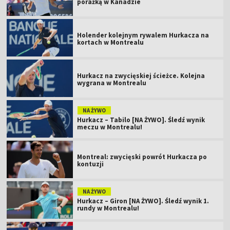
porażką w Kanadzie
Holender kolejnym rywalem Hurkacza na
kortach w Montrealu
Hurkacz na zwycięskiej ścieżce. Kolejna
wygrana w Montrealu
NA ŻYWO
Hurkacz – Tabilo [NA ŻYWO]. Śledź wynik
meczu w Montrealu!
Montreal: zwycięski powrót Hurkacza po
kontuzji
NA ŻYWO
Hurkacz – Giron [NA ŻYWO]. Śledź wynik 1.
rundy w Montrealu!