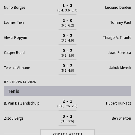
1 - 2
Nuno Borges
Luciano Darderi
(6:4, 3:6, 5:7)
2 - 0
Learner Tien
Tommy Paul
(6:3, 6:2)
0 - 2
Alexei Popyrin
Thiago A. Tirante
(3:6, 4:6)
0 - 2
Casper Ruud
Joao Fonseca
(6:7, 3:6)
0 - 2
Terence Atmane
Jakub Mensik
(5:7, 4:6)
07 SIERPNIA 2026
Tenis
2 - 1
B. Van De Zandschulp
Hubert Hurkacz
(3:6, 7:6, 7:5)
0 - 2
Zizou Bergs
Ben Shelton
(3:6, 2:6)
ZOBACZ WIĘCEJ