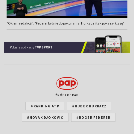
"Okiem redakcji". "Federer był nie do pokonania. Hurkacz i tak pokazał klasę"
Pobierz aplikację
TVP SPORT
ŹRÓDŁO: PAP
#RANKING ATP
#HUBER HURKACZ
#NOVAK DJOKOVIC
#ROGER FEDERER