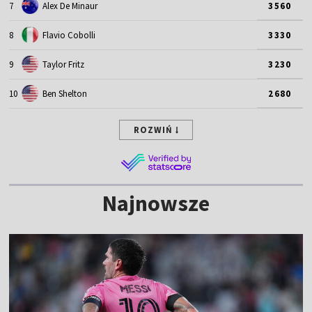
7
Alex De Minaur
3560
8
Flavio Cobolli
3330
9
Taylor Fritz
3230
10
Ben Shelton
2680
ROZWIŃ
Najnowsze