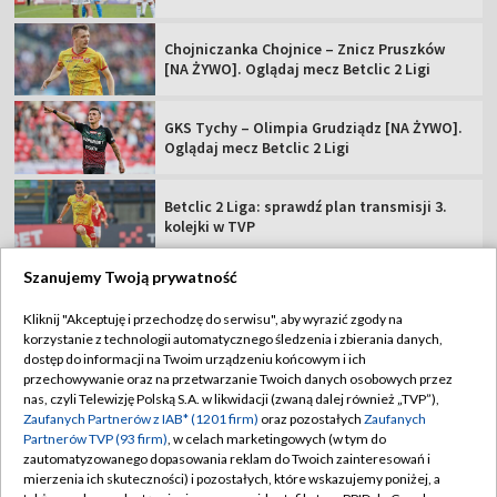
Chojniczanka Chojnice – Znicz Pruszków
[NA ŻYWO]. Oglądaj mecz Betclic 2 Ligi
GKS Tychy – Olimpia Grudziądz [NA ŻYWO].
Oglądaj mecz Betclic 2 Ligi
Betclic 2 Liga: sprawdź plan transmisji 3.
kolejki w TVP
Szanujemy Twoją prywatność
Kliknij "Akceptuję i przechodzę do serwisu", aby wyrazić zgody na
korzystanie z technologii automatycznego śledzenia i zbierania danych,
TVP
dostęp do informacji na Twoim urządzeniu końcowym i ich
Abonament TVP
Regulamin TVP
przechowywanie oraz na przetwarzanie Twoich danych osobowych przez
nas, czyli Telewizję Polską S.A. w likwidacji (zwaną dalej również „TVP”),
Polityka prywatności
Sklep TVP
Zaufanych Partnerów z IAB* (1201 firm)
oraz pozostałych
Zaufanych
Partnerów TVP (93 firm)
, w celach marketingowych (w tym do
Biuro Reklamy
Moje zgody
zautomatyzowanego dopasowania reklam do Twoich zainteresowań i
mierzenia ich skuteczności) i pozostałych, które wskazujemy poniżej, a
Oferta Handlowa
Biuro reklamy