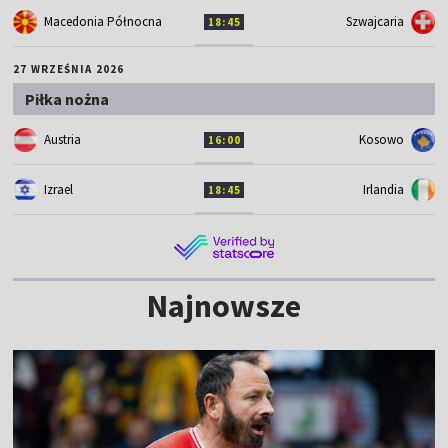
Macedonia Północna
Szwajcaria
18:45
27 WRZEŚNIA 2026
Piłka nożna
Austria
Kosowo
16:00
Izrael
Irlandia
18:45
Najnowsze