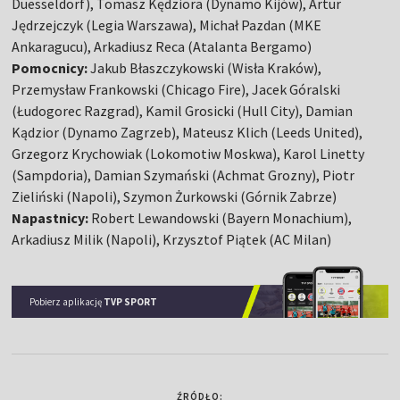
Duesseldorf), Tomasz Kędziora (Dynamo Kijów), Artur
Jędrzejczyk (Legia Warszawa), Michał Pazdan (MKE
Ankaragucu), Arkadiusz Reca (Atalanta Bergamo)
Pomocnicy:
Jakub Błaszczykowski (Wisła Kraków),
Przemysław Frankowski (Chicago Fire), Jacek Góralski
(Łudogorec Razgrad), Kamil Grosicki (Hull City), Damian
Kądzior (Dynamo Zagrzeb), Mateusz Klich (Leeds United),
Grzegorz Krychowiak (Lokomotiw Moskwa), Karol Linetty
(Sampdoria), Damian Szymański (Achmat Grozny), Piotr
Zieliński (Napoli), Szymon Żurkowski (Górnik Zabrze)
Napastnicy:
Robert Lewandowski (Bayern Monachium),
Arkadiusz Milik (Napoli), Krzysztof Piątek (AC Milan)
Pobierz aplikację
TVP SPORT
ŹRÓDŁO: