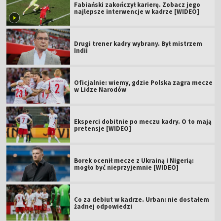
Fabiański zakończył karierę. Zobacz jego
najlepsze interwencje w kadrze [WIDEO]
Drugi trener kadry wybrany. Był mistrzem
Indii
Oficjalnie: wiemy, gdzie Polska zagra mecze
w Lidze Narodów
Eksperci dobitnie po meczu kadry. O to mają
pretensje [WIDEO]
Borek ocenił mecze z Ukrainą i Nigerią:
mogło być nieprzyjemnie [WIDEO]
Co za debiut w kadrze. Urban: nie dostałem
żadnej odpowiedzi