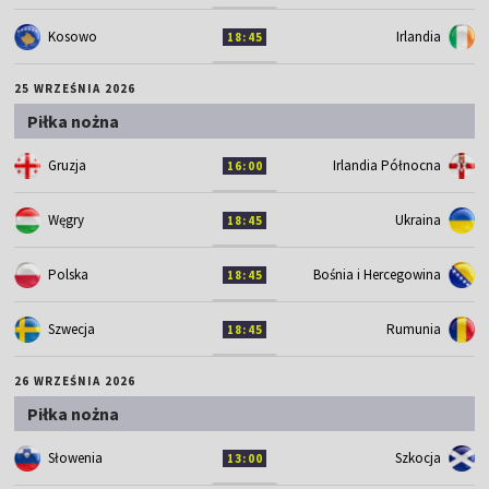
Kosowo
Irlandia
18:45
25 WRZEŚNIA 2026
Piłka nożna
Gruzja
Irlandia Północna
16:00
Węgry
Ukraina
18:45
Polska
Bośnia i Hercegowina
18:45
Szwecja
Rumunia
18:45
26 WRZEŚNIA 2026
Piłka nożna
Słowenia
Szkocja
13:00