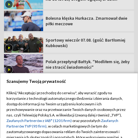
Bolesna klęska Hurkacza. Zmarnował dwie
piłki meczowe
Sportowy wieczór 07.08. (gość: Bartłomiej
Kubkowski)
Polak przepłynął Bałtyk. "Modliłem się, żeby
nie stracić świadomości"
Szanujemy Twoją prywatność
Kliknij "Akceptuję i przechodzę do serwisu", aby wyrazić zgody na
korzystanie z technologii automatycznego śledzenia i zbierania danych,
TVP
dostęp do informacji na Twoim urządzeniu końcowym i ich
Abonament TVP
Regulamin TVP
przechowywanie oraz na przetwarzanie Twoich danych osobowych przez
nas, czyli Telewizję Polską S.A. w likwidacji (zwaną dalej również „TVP”),
Polityka prywatności
Sklep TVP
Zaufanych Partnerów z IAB* (1201 firm)
oraz pozostałych
Zaufanych
Partnerów TVP (93 firm)
, w celach marketingowych (w tym do
Biuro Reklamy
Moje zgody
zautomatyzowanego dopasowania reklam do Twoich zainteresowań i
mierzenia ich skuteczności) i pozostałych, które wskazujemy poniżej, a