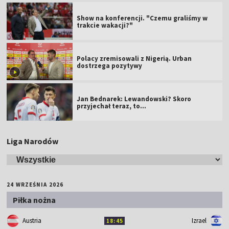
Show na konferencji. "Czemu graliśmy w
trakcie wakacji?"
Polacy zremisowali z Nigerią. Urban
dostrzega pozytywy
Jan Bednarek: Lewandowski? Skoro
przyjechał teraz, to…
Liga Narodów
24 WRZEŚNIA 2026
Piłka nożna
Austria
Izrael
18:45