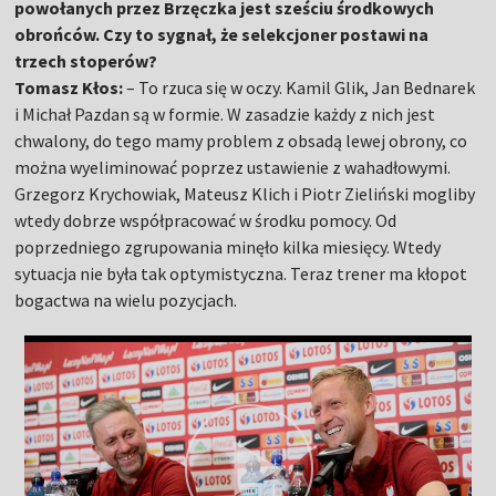
powołanych przez Brzęczka jest sześciu środkowych
obrońców. Czy to sygnał, że selekcjoner postawi na
trzech stoperów?
Tomasz Kłos:
– To rzuca się w oczy. Kamil Glik, Jan Bednarek
i Michał Pazdan są w formie. W zasadzie każdy z nich jest
chwalony, do tego mamy problem z obsadą lewej obrony, co
można wyeliminować poprzez ustawienie z wahadłowymi.
Grzegorz Krychowiak, Mateusz Klich i Piotr Zieliński mogliby
wtedy dobrze współpracować w środku pomocy. Od
poprzedniego zgrupowania minęło kilka miesięcy. Wtedy
sytuacja nie była tak optymistyczna. Teraz trener ma kłopot
bogactwa na wielu pozycjach.