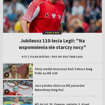
TYLKO U NAS
Jubileusz 110-lecia Legii: "Na
wspomnienia nie starczy nocy"
4:37
|
PIŁKA NOŻNA
/
PKO BP EKSTRAKLASA
Złoty medal Anastazji Kuś! Zobacz bieg
Polki na MŚ U20
Jest polskie złoto na MŚ juniorów!
Rekordowy bieg Kuś
MŚ do lat 20, Oregon: oglądaj 3. dzień