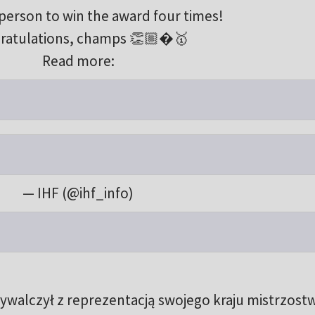
t person to win the award four times!
ratulations, champs 👏🏼�🥇
Read more:
— IHF (@ihf_info)
ywalczył z reprezentacją swojego kraju mistrzost