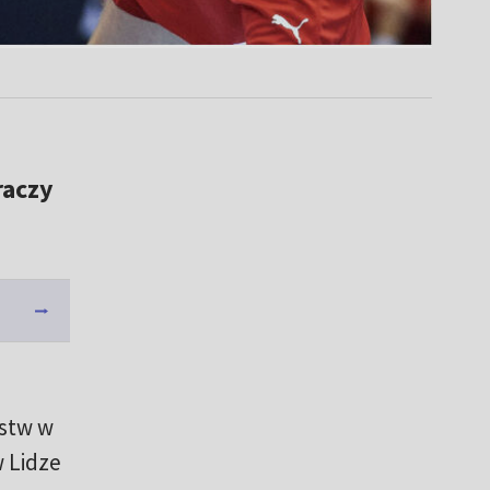
raczy
ęstw w
w Lidze