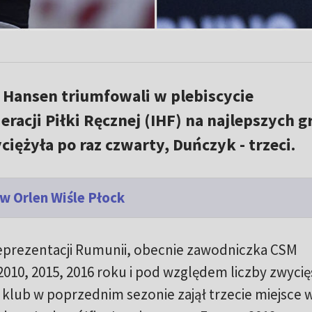
l Hansen triumfowali w plebiscycie
acji Piłki Ręcznej (IHF) na najlepszych g
ężyła po raz czwarty, Duńczyk - trzeci.
w Orlen Wiśle Płock
reprezentacji Rumunii, obecnie zawodniczka CSM
2010, 2015, 2016 roku i pod względem liczby zwyci
ej klub w poprzednim sezonie zajął trzecie miejsce 