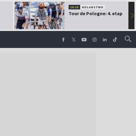
10:25
KOLARSTWO
Tour de Pologne: 4. etap
▶