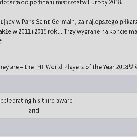
dotarła do półfinału mistrzostw Europy 2018.
ujący w Paris Saint-Germain, za najlepszego piłkar
akże w 2011 i 2015 roku. Trzy wygrane na koncie m
ć.
they are – the IHF World Players of the Year 2018🥁
s celebrating his third award
and