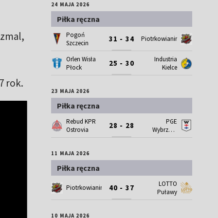
24 MAJA 2026
Piłka ręczna
Szmal,
Pogoń
31 - 34
Piotrkowianin
Szczecin
Orlen Wisła
Industria
25 - 30
Płock
Kielce
7 rok.
23 MAJA 2026
Piłka ręczna
Rebud KPR
PGE
28 - 28
Ostrovia
Wybrzeże
Gdańsk
11 MAJA 2026
Piłka ręczna
LOTTO
40 - 37
Piotrkowianin
Puławy
10 MAJA 2026