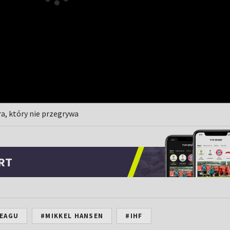
ra, który nie przegrywa
RT
NEAGU
#MIKKEL HANSEN
#IHF