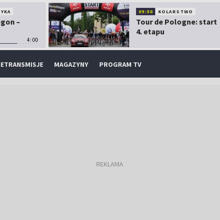
TYKA
09:50
KOLARSTWO
egon –
Tour de Pologne: start
4. etapu
4:00
ETRANSMISJE
MAGAZYNY
PROGRAM TV