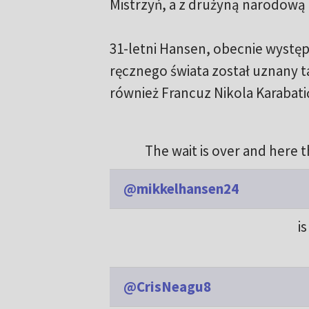
Mistrzyń, a z drużyną narodową 
31-letni Hansen, obecnie występ
ręcznego świata został uznany t
również Francuz Nikola Karabati
The wait is over and here 
@mikkelhansen24
i
@CrisNeagu8