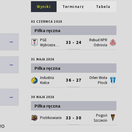
Wyniki
Terminarz
Tabela
02 CZERWCA 2026
Piłka ręczna
PGE
Rebud KPR
33 - 24
Wybrzeże
Ostrovia
Gdańsk
31 MAJA 2026
Piłka ręczna
Industria
Orlen Wisła
36 - 27
Kielce
Płock
30 MAJA 2026
Piłka ręczna
Pogoń
33 - 30
Piotrkowianin
Szczecin
wo