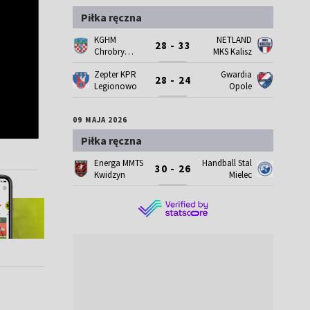
Piłka ręczna
KGHM
NETLAND
28 - 33
Chrobry
MKS Kalisz
Głogów
Zepter KPR
Gwardia
28 - 24
Legionowo
Opole
09 MAJA 2026
Piłka ręczna
Energa MMTS
Handball Stal
30 - 26
Kwidzyn
Mielec