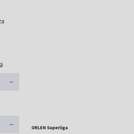
za
a
🥁
ORLEN Superliga