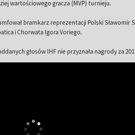
dziej wartościowego gracza (MVP) turnieju.
riumfował bramkarz reprezentacji Polski Sławomir 
tica i Chorwata Igora Voriego.
oddanych głosów IHF nie przyznała nagrody za 201