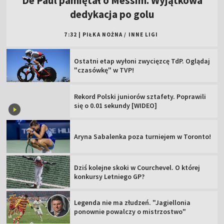
De Paul pamiętał o Messim. Wyjątkowa
dedykacja po golu
7:32
|
PIŁKA NOŻNA
/
INNE LIGI
Ostatni etap wyłoni zwycięzcę TdP. Oglądaj
"czasówkę" w TVP!
Rekord Polski juniorów sztafety. Poprawili
się o 0.01 sekundy [WIDEO]
Aryna Sabalenka poza turniejem w Toronto!
Dziś kolejne skoki w Courchevel. O której
konkursy Letniego GP?
Legenda nie ma złudzeń. "Jagiellonia
ponownie powalczy o mistrzostwo"