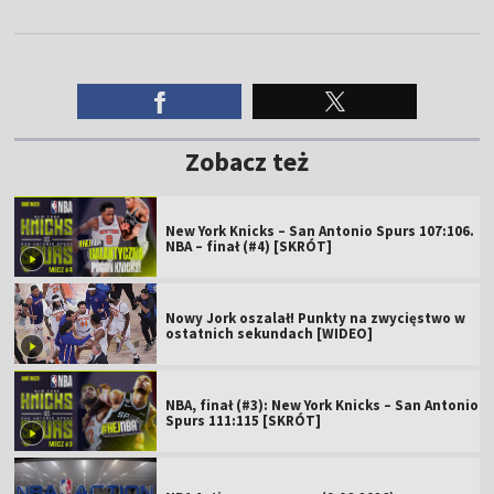
Zobacz też
New York Knicks – San Antonio Spurs 107:106.
NBA – finał (#4) [SKRÓT]
Nowy Jork oszalał! Punkty na zwycięstwo w
ostatnich sekundach [WIDEO]
NBA, finał (#3): New York Knicks – San Antonio
Spurs 111:115 [SKRÓT]