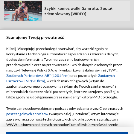
Szybki koniec walki Gamrota. Został
zdemolowany [WIDEO]
Szanujemy Twoją prywatność
TVP
Kliknij "Akceptuję i przechodzę do serwisu", aby wyrazić zgody na
korzystanie z technologii automatycznego śledzenia i zbierania danych,
Abonament TVP
Regulamin TVP
dostęp do informacji na Twoim urządzeniu końcowym i ich
Polityka prywatności
Sklep TVP
przechowywanie oraz na przetwarzanie Twoich danych osobowych przez
nas, czyli Telewizję Polską S.A. w likwidacji (zwaną dalej również „TVP”),
Biuro Reklamy
Moje zgody
Zaufanych Partnerów z IAB* (1201 firm)
oraz pozostałych
Zaufanych
Partnerów TVP (93 firm)
, w celach marketingowych (w tym do
Oferta Handlowa
Biuro reklamy
zautomatyzowanego dopasowania reklam do Twoich zainteresowań i
mierzenia ich skuteczności) i pozostałych, które wskazujemy poniżej, a
Telegazeta ogłoszenia
Kontakt
także zgody na udostępnianie przez nas identyfikatora PPID do Google.
Emisja w TVP
Twoje dane osobowe zbierane podczas odwiedzania przez Ciebie naszych
Kanały
Rada Programowa
poszczególnych serwisów
zwanych dalej „Portalem”, w tym informacje
zapisywane za pomocą technologii takich jak: pliki cookie, sygnalizatory
Ogłoszenia przetargowe
WWW lub innych podobnych technologii umożliwiających świadczenie
©2026 Telewizja Polska Spółka Akcyjna w likwidacji
dopasowanych i bezpiecznych usług, personalizację treści oraz reklam,
Akademia Telewizyjna