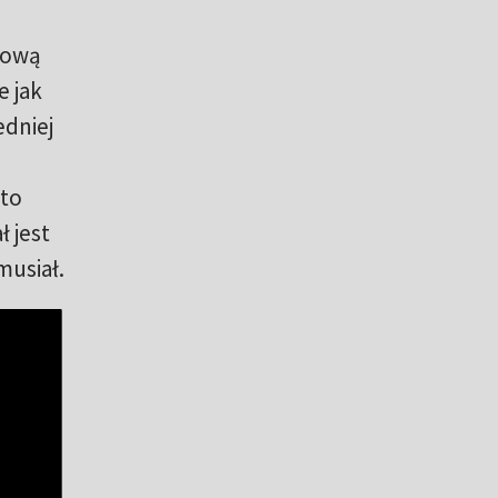
nową
e jak
edniej
 to
 jest
musiał.