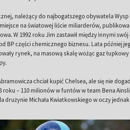
cznej, należący do najbogatszego obywatela Wysp
0 miejsce na światowej liście miliarderów, publikowa
lmowa. W 1992 roku Jim zastawił między innymi swó
 BP części chemicznego biznesu. Lata później je
owały rynek, na masową skalę wożąc gaz łupkowy
py.
Abramowicza chciał kupić Chelsea, ale się nie dogad
8 roku – 110 milionów w funtów w team Bena Ainsli
da drużynie Michała Kwiatkowskiego w oczy jednak