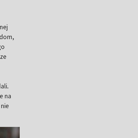
nej
j dom,
go
 ze
ali.
e na
 nie