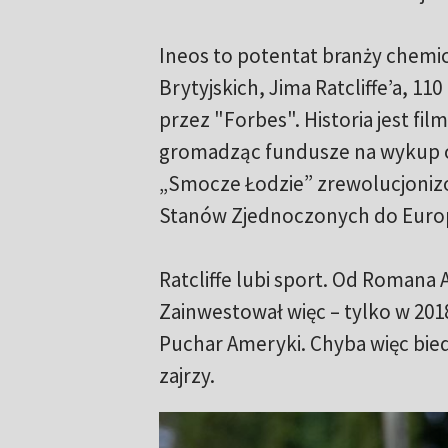
Ineos to potentat branży chemi
Brytyjskich, Jima Ratcliffe’a, 11
przez "Forbes". Historia jest fi
gromadząc fundusze na wykup od
„Smocze Łodzie” zrewolucjoniz
Stanów Zjednoczonych do Euro
Ratcliffe lubi sport. Od Romana 
Zainwestował więc – tylko w 201
Puchar Ameryki. Chyba więc bie
zajrzy.