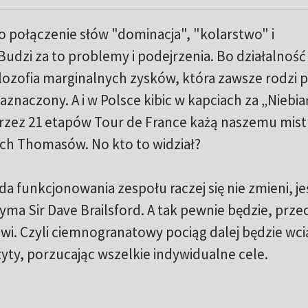
o połączenie słów "dominacja", "kolarstwo" i
 Budzi za to problemy i podejrzenia. Bo działalność
filozofia marginalnych zysków, która zawsze rodzi 
zaznaczony. A i w Polsce kibic w kapciach za „Niebi
przez 21 etapów Tour de France każą naszemu mist
ych Thomasów. No kto to widział?
funkcjonowania zespołu raczej się nie zmieni, jeś
ma Sir Dave Brailsford. A tak pewnie będzie, przec
wi. Czyli ciemnogranatowy pociąg dalej będzie wci
zyty, porzucając wszelkie indywidualne cele.