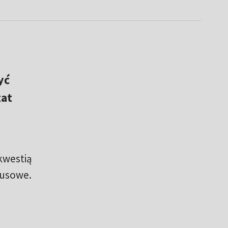
yć
tat
 kwestią
susowe.