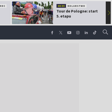
RDC
08:55
KOLARSTWO
Tour de Pologne: start
▶
5. etapu