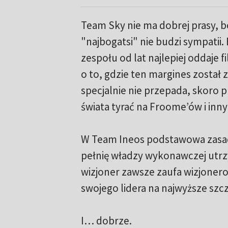
Team Sky nie ma dobrej prasy, b
"najbogatsi" nie budzi sympatii.
zespołu od lat najlepiej oddaje 
o to, gdzie ten margines został 
specjalnie nie przepada, skoro 
świata tyrać na Froome’ów i inn
W Team Ineos podstawowa zasada 
pełnię władzy wykonawczej utrzy
wizjoner zawsze zaufa wizjonero
swojego lidera na najwyższe szc
I… dobrze.