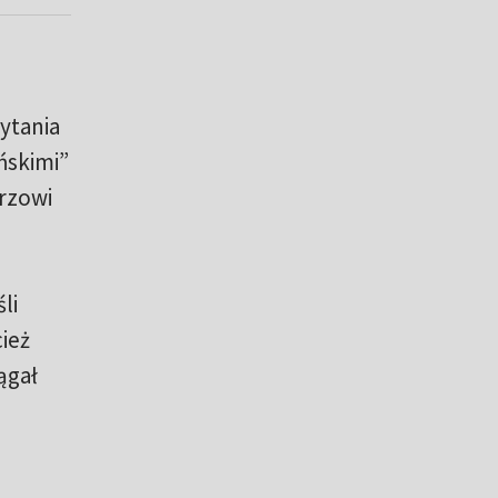
pytania
ańskimi”
rzowi
li
ież
ągał