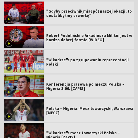
"Gdyby przeciwnik miał pół naszej okazji, to
dostalibyśmy czwórkę”
Robert Podoliński o Arkadiuszu Miliku: jest w
bardzo dobrej formie [WIDEO]
"W kadrze": po zgrupowaniu reprezentacji
Polski
Konferencja prasowa po meczu Polska –
Nigeria 3.06. [ZAPIS]
Polska – Nigeria. Mecz towarzyski, Warszawa
[MECZ]
"W kadrze": mecz towarzyski Polska –
Nigeria [ZAPIS]