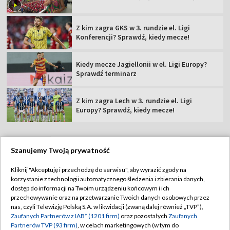
Z kim zagra GKS w 3. rundzie el. Ligi
Konferencji? Sprawdź, kiedy mecze!
Kiedy mecze Jagiellonii w el. Ligi Europy?
Sprawdź terminarz
Z kim zagra Lech w 3. rundzie el. Ligi
Europy? Sprawdź, kiedy mecze!
Szanujemy Twoją prywatność
TVP
Kliknij "Akceptuję i przechodzę do serwisu", aby wyrazić zgody na
korzystanie z technologii automatycznego śledzenia i zbierania danych,
Abonament TVP
Regulamin TVP
dostęp do informacji na Twoim urządzeniu końcowym i ich
Polityka prywatności
Sklep TVP
przechowywanie oraz na przetwarzanie Twoich danych osobowych przez
nas, czyli Telewizję Polską S.A. w likwidacji (zwaną dalej również „TVP”),
Biuro Reklamy
Moje zgody
Zaufanych Partnerów z IAB* (1201 firm)
oraz pozostałych
Zaufanych
Partnerów TVP (93 firm)
, w celach marketingowych (w tym do