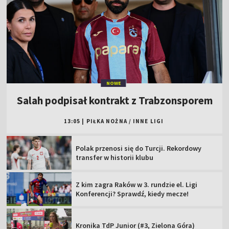
NOWE
Salah podpisał kontrakt z Trabzonsporem
13:05
|
PIŁKA NOŻNA
/
INNE LIGI
Polak przenosi się do Turcji. Rekordowy
transfer w historii klubu
Z kim zagra Raków w 3. rundzie el. Ligi
Konferencji? Sprawdź, kiedy mecze!
Kronika TdP Junior (#3, Zielona Góra)