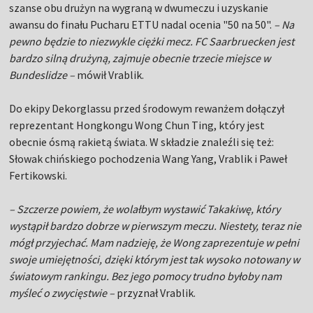
szanse obu drużyn na wygraną w dwumeczu i uzyskanie
awansu do finału Pucharu ETTU nadal ocenia "50 na 50".
– Na
pewno będzie to niezwykle ciężki mecz. FC Saarbruecken jest
bardzo silną drużyną, zajmuje obecnie trzecie miejsce w
Bundeslidze –
mówił Vrablik.
Do ekipy Dekorglassu przed środowym rewanżem dołączył
reprezentant Hongkongu Wong Chun Ting, który jest
obecnie ósmą rakietą świata. W składzie znaleźli się też:
Słowak chińskiego pochodzenia Wang Yang, Vrablik i Paweł
Fertikowski.
– Szczerze powiem, że wolałbym wystawić Takakiwę, który
wystąpił bardzo dobrze w pierwszym meczu. Niestety, teraz nie
mógł przyjechać. Mam nadzieję, że Wong zaprezentuje w pełni
swoje umiejętności, dzięki którym jest tak wysoko notowany w
światowym rankingu. Bez jego pomocy trudno byłoby nam
myśleć o zwycięstwie –
przyznał Vrablik.