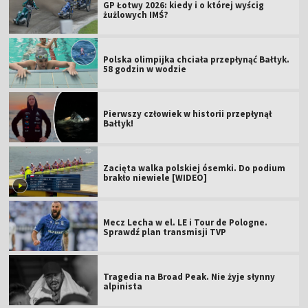
GP Łotwy 2026: kiedy i o której wyścig
żużlowych IMŚ?
Polska olimpijka chciała przepłynąć Bałtyk.
58 godzin w wodzie
Pierwszy człowiek w historii przepłynął
Bałtyk!
Zacięta walka polskiej ósemki. Do podium
brakło niewiele [WIDEO]
Mecz Lecha w el. LE i Tour de Pologne.
Sprawdź plan transmisji TVP
Tragedia na Broad Peak. Nie żyje słynny
alpinista