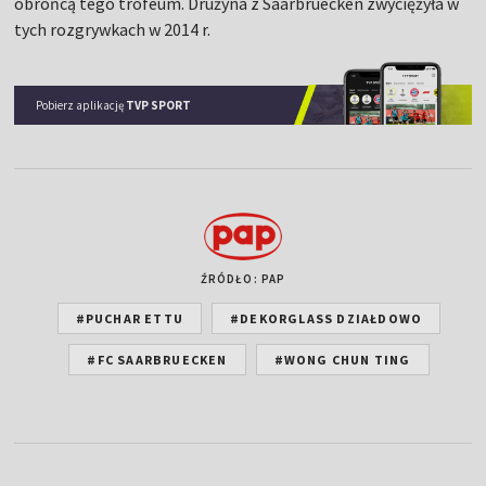
obrońcą tego trofeum. Drużyna z Saarbruecken zwyciężyła w
tych rozgrywkach w 2014 r.
Pobierz aplikację
TVP SPORT
ŹRÓDŁO: PAP
#PUCHAR ETTU
#DEKORGLASS DZIAŁDOWO
#FC SAARBRUECKEN
#WONG CHUN TING