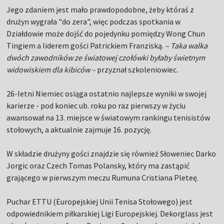
Jego zdaniem jest mało prawdopodobne, żeby któraś z
drużyn wygrała "do zera", więc podczas spotkania w
Działdowie może dojść do pojedynku pomiędzy Wong Chun
Tingiem a liderem gości Patrickiem Franziską.
– Taka walka
dwóch zawodników ze światowej czołówki byłaby świetnym
widowiskiem dla kibiców –
przyznał szkoleniowiec.
26-letni Niemiec osiąga ostatnio najlepsze wyniki w swojej
karierze - pod koniec ub. roku po raz pierwszy w życiu
awansował na 13. miejsce w światowym rankingu tenisistów
stołowych, a aktualnie zajmuje 16. pozycję.
W składzie drużyny gości znajdzie się również Słoweniec Darko
Jorgic oraz Czech Tomas Polansky, który ma zastąpić
grającego w pierwszym meczu Rumuna Cristiana Pleteę.
Puchar ETTU (Europejskiej Unii Tenisa Stołowego) jest
odpowiednikiem piłkarskiej Ligi Europejskiej. Dekorglass jest