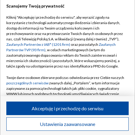
Szanujemy Twoją prywatność
Kliknij "Akceptuję i przechodzę do serwisu", aby wyrazić zgody na
korzystanie z technologii automatycznego śledzenia i zbierania danych,
TVP
dostęp do informacji na Twoim urządzeniu końcowym i ich
przechowywanie oraz na przetwarzanie Twoich danych osobowych przez
Abonament TVP
Regulamin TVP
nas, czyli Telewizję Polską S.A. w likwidacji (zwaną dalej również „TVP”),
Polityka prywatności
Sklep TVP
Zaufanych Partnerów z IAB* (1201 firm)
oraz pozostałych
Zaufanych
Partnerów TVP (93 firm)
, w celach marketingowych (w tym do
Biuro Reklamy
Moje zgody
zautomatyzowanego dopasowania reklam do Twoich zainteresowań i
mierzenia ich skuteczności) i pozostałych, które wskazujemy poniżej, a
Oferta Handlowa
Biuro reklamy
także zgody na udostępnianie przez nas identyfikatora PPID do Google.
Telegazeta ogłoszenia
Kontakt
Twoje dane osobowe zbierane podczas odwiedzania przez Ciebie naszych
Emisja w TVP
poszczególnych serwisów
zwanych dalej „Portalem”, w tym informacje
zapisywane za pomocą technologii takich jak: pliki cookie, sygnalizatory
Kanały
Rada Programowa
WWW lub innych podobnych technologii umożliwiających świadczenie
dopasowanych i bezpiecznych usług, personalizację treści oraz reklam,
Ogłoszenia przetargowe
udostępnianie funkcji mediów społecznościowych oraz analizowanie
©2026 Telewizja Polska Spółka Akcyjna w likwidacji
Akceptuję i przechodzę do serwisu
ruchu w Internecie.
Akademia Telewizyjna
Informacje o nadawcy
Twoje dane osobowe zbierane podczas odwiedzania przez Ciebie
Ustawienia zaawansowane
News
Transmisje
Wideo
Więcej
poszczególnych serwisów
na Portalu, takie jak adresy IP, identyfikatory
Centrum informacji TVP
Twoich urządzeń końcowych i identyfikatory plików cookie, informacje o