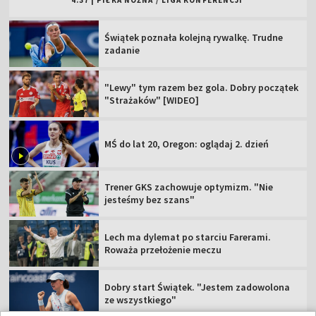
4:37
|
PIŁKA NOŻNA
/
LIGA KONFERENCJI
Świątek poznała kolejną rywalkę. Trudne
zadanie
"Lewy" tym razem bez gola. Dobry początek
"Strażaków" [WIDEO]
MŚ do lat 20, Oregon: oglądaj 2. dzień
Trener GKS zachowuje optymizm. "Nie
jesteśmy bez szans"
Lech ma dylemat po starciu Farerami.
Roważa przełożenie meczu
Dobry start Świątek. "Jestem zadowolona
ze wszystkiego"