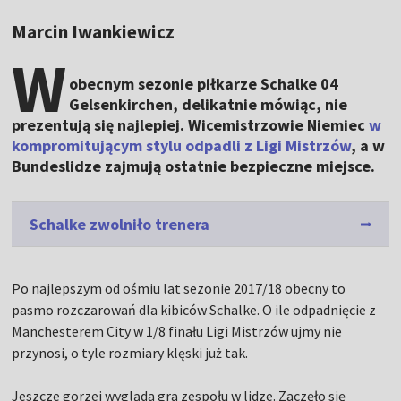
Marcin Iwankiewicz
W
obecnym sezonie piłkarze Schalke 04
Gelsenkirchen, delikatnie mówiąc, nie
prezentują się najlepiej. Wicemistrzowie Niemiec
w
kompromitującym stylu odpadli z Ligi Mistrzów
, a w
Bundeslidze zajmują ostatnie bezpieczne miejsce.
Schalke zwolniło trenera
Po najlepszym od ośmiu lat sezonie 2017/18 obecny to
pasmo rozczarowań dla kibiców Schalke. O ile odpadnięcie z
Manchesterem City w 1/8 finału Ligi Mistrzów ujmy nie
przynosi, o tyle rozmiary klęski już tak.
Jeszcze gorzej wygląda gra zespołu w lidze. Zaczęło się