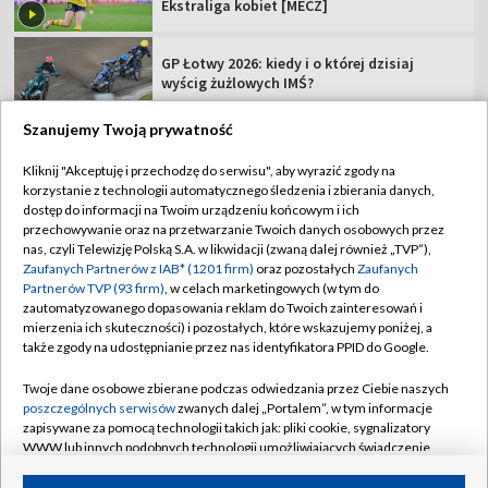
Ekstraliga kobiet [MECZ]
GP Łotwy 2026: kiedy i o której dzisiaj
wyścig żużlowych IMŚ?
Szanujemy Twoją prywatność
Kliknij "Akceptuję i przechodzę do serwisu", aby wyrazić zgody na
korzystanie z technologii automatycznego śledzenia i zbierania danych,
TVP
dostęp do informacji na Twoim urządzeniu końcowym i ich
przechowywanie oraz na przetwarzanie Twoich danych osobowych przez
Abonament TVP
Regulamin TVP
nas, czyli Telewizję Polską S.A. w likwidacji (zwaną dalej również „TVP”),
Polityka prywatności
Sklep TVP
Zaufanych Partnerów z IAB* (1201 firm)
oraz pozostałych
Zaufanych
Partnerów TVP (93 firm)
, w celach marketingowych (w tym do
Biuro Reklamy
Moje zgody
zautomatyzowanego dopasowania reklam do Twoich zainteresowań i
mierzenia ich skuteczności) i pozostałych, które wskazujemy poniżej, a
Oferta Handlowa
Biuro reklamy
także zgody na udostępnianie przez nas identyfikatora PPID do Google.
Telegazeta ogłoszenia
Kontakt
Twoje dane osobowe zbierane podczas odwiedzania przez Ciebie naszych
Emisja w TVP
poszczególnych serwisów
zwanych dalej „Portalem”, w tym informacje
zapisywane za pomocą technologii takich jak: pliki cookie, sygnalizatory
Kanały
Rada Programowa
WWW lub innych podobnych technologii umożliwiających świadczenie
dopasowanych i bezpiecznych usług, personalizację treści oraz reklam,
Ogłoszenia przetargowe
udostępnianie funkcji mediów społecznościowych oraz analizowanie