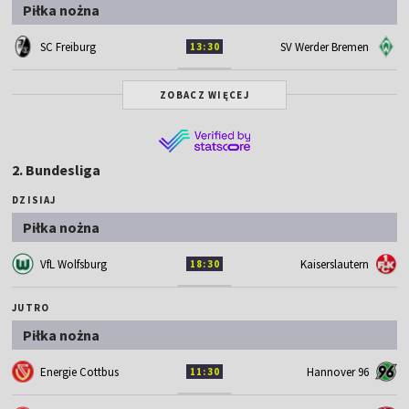
Piłka nożna
SC Freiburg
SV Werder Bremen
13:30
ZOBACZ WIĘCEJ
2. Bundesliga
DZISIAJ
Piłka nożna
VfL Wolfsburg
Kaiserslautern
18:30
JUTRO
Piłka nożna
Energie Cottbus
Hannover 96
11:30