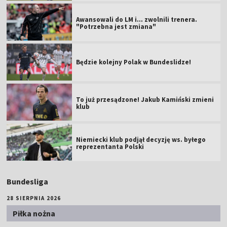
Awansowali do LM i... zwolnili trenera.
"Potrzebna jest zmiana"
Będzie kolejny Polak w Bundeslidze!
To już przesądzone! Jakub Kamiński zmieni
klub
Niemiecki klub podjął decyzję ws. byłego
reprezentanta Polski
Bundesliga
28 SIERPNIA 2026
Piłka nożna