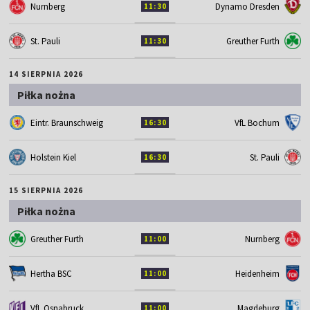
Nurnberg
Dynamo Dresden
11:30
St. Pauli
Greuther Furth
11:30
14 SIERPNIA 2026
Piłka nożna
Eintr. Braunschweig
VfL Bochum
16:30
Holstein Kiel
St. Pauli
16:30
15 SIERPNIA 2026
Piłka nożna
Greuther Furth
Nurnberg
11:00
Hertha BSC
Heidenheim
11:00
VfL Osnabruck
Magdeburg
11:00