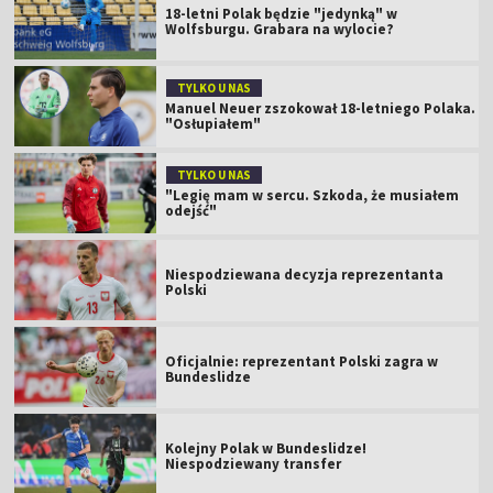
18-letni Polak będzie "jedynką" w
Wolfsburgu. Grabara na wylocie?
TYLKO U NAS
Manuel Neuer zszokował 18-letniego Polaka.
"Osłupiałem"
TYLKO U NAS
"Legię mam w sercu. Szkoda, że musiałem
odejść"
Niespodziewana decyzja reprezentanta
Polski
Oficjalnie: reprezentant Polski zagra w
Bundeslidze
Kolejny Polak w Bundeslidze!
Niespodziewany transfer