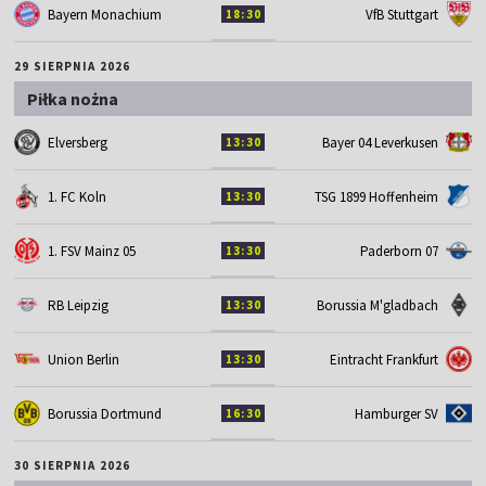
Bayern Monachium
VfB Stuttgart
18:30
29 SIERPNIA 2026
Piłka nożna
Elversberg
Bayer 04 Leverkusen
13:30
1. FC Koln
TSG 1899 Hoffenheim
13:30
1. FSV Mainz 05
Paderborn 07
13:30
RB Leipzig
Borussia M'gladbach
13:30
Union Berlin
Eintracht Frankfurt
13:30
Borussia Dortmund
Hamburger SV
16:30
30 SIERPNIA 2026