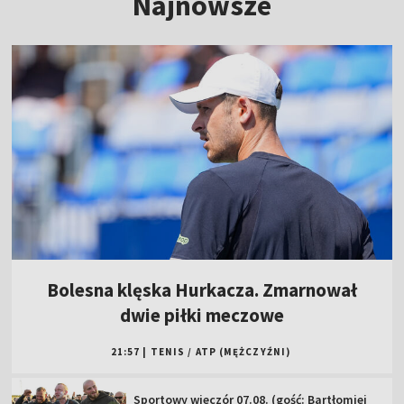
Najnowsze
Bolesna klęska Hurkacza. Zmarnował
dwie piłki meczowe
21:57
|
TENIS
/
ATP (MĘŻCZYŹNI)
Sportowy wieczór 07.08. (gość: Bartłomiej