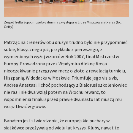
Zespół Trefla Sopot może być dumny z występu w Lidze Mistrzów siatkarzy (fot.
Getty)
Patrząc na trenerów obu drużyn trudno było nie przypomnieć
sobie, klasycznego już, przykładu z pierwszego, z
wymienionych wyżej wzorców. Rok 2007, finał Mistrzostw
Europy. Prowadzona przez Władymira Aleknę Rosja
nieoczekiwanie przegrywa mecz o złoto z rewelacją turnieju,
Hiszpanią. W dodatku w Moskwie. Triumfuje jego vis a vis,
Andrea Anastasi. I choć pochodzący z Białorusi szkoleniowiec
nie raz i nie dwa wziął potem na Włochu rewanż, to
wspomnienia finału sprzed prawie dwunastu lat muszą mu
wciąż tkwić w głowie.
Banałem jest stwierdzenie, że europejskie puchary w
siatkówce przeżywają od wielu lat kryzys. Kluby, nawet te