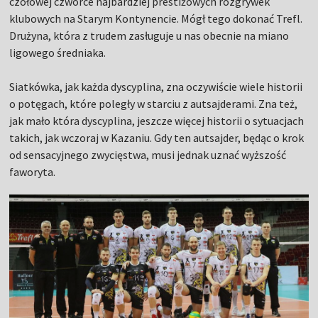
czołowej czwórce najbardziej prestiżowych rozgrywek
klubowych na Starym Kontynencie. Mógł tego dokonać Trefl.
Drużyna, która z trudem zasługuje u nas obecnie na miano
ligowego średniaka.
Siatkówka, jak każda dyscyplina, zna oczywiście wiele historii
o potęgach, które poległy w starciu z autsajderami. Zna też,
jak mało która dyscyplina, jeszcze więcej historii o sytuacjach
takich, jak wczoraj w Kazaniu. Gdy ten autsajder, będąc o krok
od sensacyjnego zwycięstwa, musi jednak uznać wyższość
faworyta.