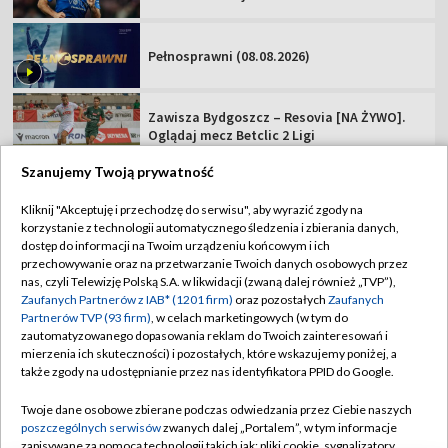
Podhale Nowy Targ – Hutnik Kraków [NA
ŻYWO]. Oglądaj mecz Betclic 2 Ligi
Miedź Legnica – Pogoń Grodzisk
Mazowiecki. Oglądaj mecz Betclic 1 Ligi!
Szanujemy Twoją prywatność
TVP
Kliknij "Akceptuję i przechodzę do serwisu", aby wyrazić zgody na
korzystanie z technologii automatycznego śledzenia i zbierania danych,
Abonament TVP
Regulamin TVP
dostęp do informacji na Twoim urządzeniu końcowym i ich
Polityka prywatności
Sklep TVP
przechowywanie oraz na przetwarzanie Twoich danych osobowych przez
nas, czyli Telewizję Polską S.A. w likwidacji (zwaną dalej również „TVP”),
Biuro Reklamy
Moje zgody
Zaufanych Partnerów z IAB* (1201 firm)
oraz pozostałych
Zaufanych
Partnerów TVP (93 firm)
, w celach marketingowych (w tym do
Oferta Handlowa
Biuro reklamy
zautomatyzowanego dopasowania reklam do Twoich zainteresowań i
mierzenia ich skuteczności) i pozostałych, które wskazujemy poniżej, a
Telegazeta ogłoszenia
Kontakt
także zgody na udostępnianie przez nas identyfikatora PPID do Google.
Emisja w TVP
Twoje dane osobowe zbierane podczas odwiedzania przez Ciebie naszych
Kanały
Rada Programowa
poszczególnych serwisów
zwanych dalej „Portalem”, w tym informacje
zapisywane za pomocą technologii takich jak: pliki cookie, sygnalizatory