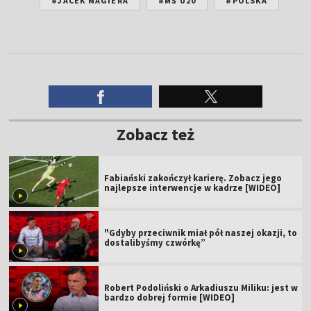
#JACEK MAGIERA
#MŚ U20
#POLSKA
Zobacz też
Fabiański zakończył karierę. Zobacz jego
najlepsze interwencje w kadrze [WIDEO]
"Gdyby przeciwnik miał pół naszej okazji, to
dostalibyśmy czwórkę”
Robert Podoliński o Arkadiuszu Miliku: jest w
bardzo dobrej formie [WIDEO]