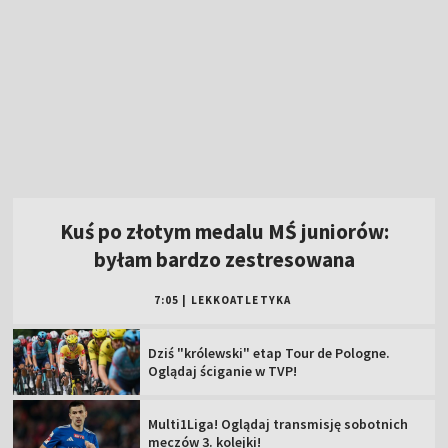
Kuś po złotym medalu MŚ juniorów:
byłam bardzo zestresowana
7:05
|
LEKKOATLETYKA
Dziś "królewski" etap Tour de Pologne.
Oglądaj ściganie w TVP!
Multi1Liga! Oglądaj transmisję sobotnich
meczów 3. kolejki!
Pełnosprawni (08.08.2026)
Zawisza Bydgoszcz – Resovia [NA ŻYWO].
Oglądaj mecz Betclic 2 Ligi