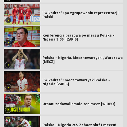
"W kadrze": po zgrupowaniu reprezentacji
Polski
Konferencja prasowa po meczu Polska –
Nigeria 3.06. [ZAPIS]
Polska – Nigeria. Mecz towarzyski, Warszawa
[MECZ]
"W kadrze": mecz towarzyski Polska –
Nigeria [ZAPIS]
Urban: zadowolił mnie ten mecz [WIDEO]
Polska – Nigeria 2:2. Zobacz skrót meczu!