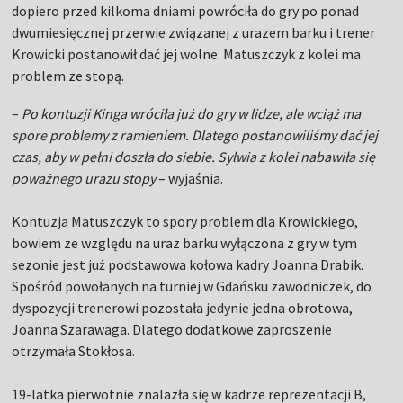
dopiero przed kilkoma dniami powróciła do gry po ponad
dwumiesięcznej przerwie związanej z urazem barku i trener
Krowicki postanowił dać jej wolne. Matuszczyk z kolei ma
problem ze stopą.
–
Po kontuzji Kinga wróciła już do gry w lidze, ale wciąż ma
spore problemy z ramieniem. Dlatego postanowiliśmy dać jej
czas, aby w pełni doszła do siebie. Sylwia z kolei nabawiła się
poważnego urazu stopy
– wyjaśnia.
Kontuzja Matuszczyk to spory problem dla Krowickiego,
bowiem ze względu na uraz barku wyłączona z gry w tym
sezonie jest już podstawowa kołowa kadry Joanna Drabik.
Spośród powołanych na turniej w Gdańsku zawodniczek, do
dyspozycji trenerowi pozostała jedynie jedna obrotowa,
Joanna Szarawaga. Dlatego dodatkowe zaproszenie
otrzymała Stokłosa.
19-latka pierwotnie znalazła się w kadrze reprezentacji B,