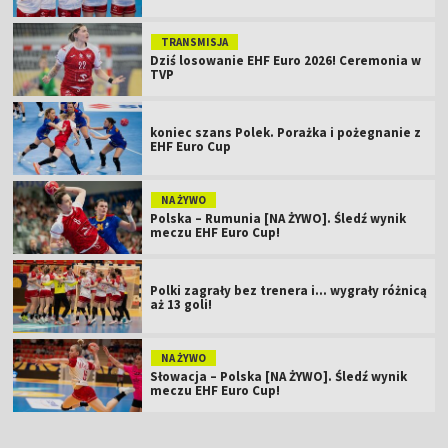
TRANSMISJA
Dziś losowanie EHF Euro 2026! Ceremonia w
TVP
koniec szans Polek. Porażka i pożegnanie z
EHF Euro Cup
NA ŻYWO
Polska – Rumunia [NA ŻYWO]. Śledź wynik
meczu EHF Euro Cup!
Polki zagrały bez trenera i... wygrały różnicą
aż 13 goli!
NA ŻYWO
Słowacja – Polska [NA ŻYWO]. Śledź wynik
meczu EHF Euro Cup!