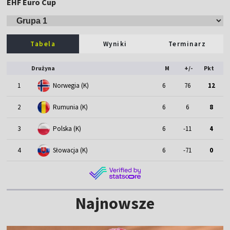
EHF Euro Cup
Tabela
Wyniki
Terminarz
Drużyna
M
+/-
Pkt
1
Norwegia (K)
6
76
12
2
Rumunia (K)
6
6
8
3
Polska (K)
6
-11
4
4
Słowacja (K)
6
-71
0
Najnowsze