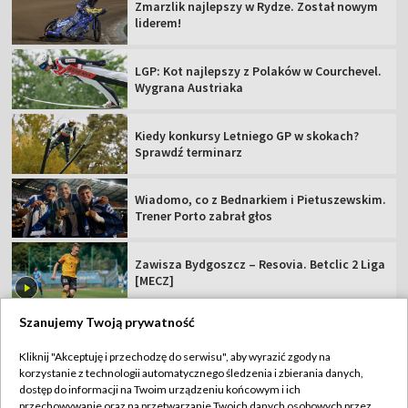
Zmarzlik najlepszy w Rydze. Został nowym
liderem!
LGP: Kot najlepszy z Polaków w Courchevel.
Wygrana Austriaka
Kiedy konkursy Letniego GP w skokach?
Sprawdź terminarz
Wiadomo, co z Bednarkiem i Pietuszewskim.
Trener Porto zabrał głos
Zawisza Bydgoszcz – Resovia. Betclic 2 Liga
[MECZ]
Szanujemy Twoją prywatność
Kliknij "Akceptuję i przechodzę do serwisu", aby wyrazić zgody na
korzystanie z technologii automatycznego śledzenia i zbierania danych,
TVP
dostęp do informacji na Twoim urządzeniu końcowym i ich
Abonament TVP
Regulamin TVP
przechowywanie oraz na przetwarzanie Twoich danych osobowych przez