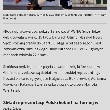
Stokłosa w barwach Startu w meczu z Zagłębiem w sezonie 2017/18 (fot. PAP/Adam
Warżawa)
Młoda obrotowa pochodzi z Tarnowa. W PGNiG Superlidze
debiutowała w wieku 15 lat w barwach Olimpii-Beskid Nowy
Sącz. Później trafiła do Startu Elbląg, a od tego sezonu jest
zawodniczką rumuńskiego Universitatea Cluj. W 17 ligowych
meczach zdobyła 22 bramki.
Stokłosa będzie jedną z pięciu zawodniczek, które staną w
Gdańsku przed szansą debiutu w seniorskiej reprezentacji.
Pozostałe to rozgrywające Małgorzata Buklarewicz, Adrianna
Nowicka i Patrycja Świerżewska oraz skrzydłowa Mariola
Wiertelak.
Skład reprezentacji Polski kobiet na turniej w
Gdańsku: