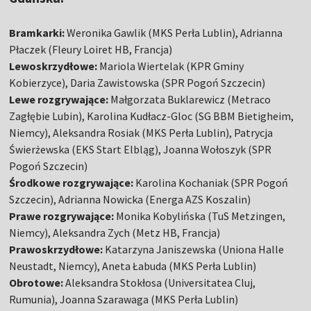
Bramkarki:
Weronika Gawlik (MKS Perła Lublin), Adrianna
Płaczek (Fleury Loiret HB, Francja)
Lewoskrzydłowe:
Mariola Wiertelak (KPR Gminy
Kobierzyce), Daria Zawistowska (SPR Pogoń Szczecin)
Lewe rozgrywające:
Małgorzata Buklarewicz (Metraco
Zagłębie Lubin), Karolina Kudłacz-Gloc (SG BBM Bietigheim,
Niemcy), Aleksandra Rosiak (MKS Perła Lublin), Patrycja
Świerżewska (EKS Start Elbląg), Joanna Wołoszyk (SPR
Pogoń Szczecin)
Środkowe rozgrywające:
Karolina Kochaniak (SPR Pogoń
Szczecin), Adrianna Nowicka (Energa AZS Koszalin)
Prawe rozgrywające:
Monika Kobylińska (TuS Metzingen,
Niemcy), Aleksandra Zych (Metz HB, Francja)
Prawoskrzydłowe:
Katarzyna Janiszewska (Uniona Halle
Neustadt, Niemcy), Aneta Łabuda (MKS Perła Lublin)
Obrotowe:
Aleksandra Stokłosa (Universitatea Cluj,
Rumunia), Joanna Szarawaga (MKS Perła Lublin)