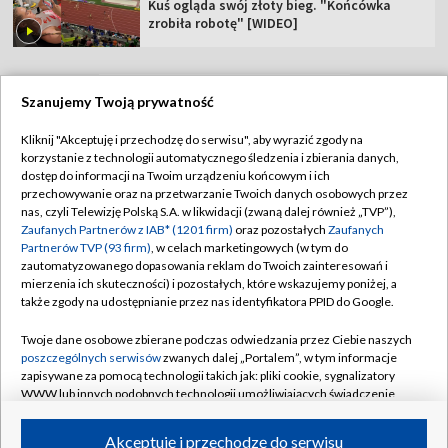
Kuś ogląda swój złoty bieg. "Końcówka
zrobiła robotę" [WIDEO]
Szanujemy Twoją prywatność
TVP
Kliknij "Akceptuję i przechodzę do serwisu", aby wyrazić zgody na
korzystanie z technologii automatycznego śledzenia i zbierania danych,
Abonament TVP
Regulamin TVP
dostęp do informacji na Twoim urządzeniu końcowym i ich
Polityka prywatności
Sklep TVP
przechowywanie oraz na przetwarzanie Twoich danych osobowych przez
nas, czyli Telewizję Polską S.A. w likwidacji (zwaną dalej również „TVP”),
Biuro Reklamy
Moje zgody
Zaufanych Partnerów z IAB* (1201 firm)
oraz pozostałych
Zaufanych
Partnerów TVP (93 firm)
, w celach marketingowych (w tym do
Oferta Handlowa
Biuro reklamy
zautomatyzowanego dopasowania reklam do Twoich zainteresowań i
mierzenia ich skuteczności) i pozostałych, które wskazujemy poniżej, a
Telegazeta ogłoszenia
Kontakt
także zgody na udostępnianie przez nas identyfikatora PPID do Google.
Emisja w TVP
Twoje dane osobowe zbierane podczas odwiedzania przez Ciebie naszych
Kanały
Rada Programowa
poszczególnych serwisów
zwanych dalej „Portalem”, w tym informacje
zapisywane za pomocą technologii takich jak: pliki cookie, sygnalizatory
Ogłoszenia przetargowe
WWW lub innych podobnych technologii umożliwiających świadczenie
©2026 Telewizja Polska Spółka Akcyjna w likwidacji
dopasowanych i bezpiecznych usług, personalizację treści oraz reklam,
Akademia Telewizyjna
udostępnianie funkcji mediów społecznościowych oraz analizowanie
Akceptuję i przechodzę do serwisu
ruchu w Internecie.