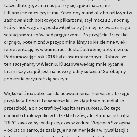
także dlatego, że na nas patrzy się zgoła inaczej niż
kilkanaście miesięcy temu. Zawalony mundial z bojaźliwymi w
zachowaniach boiskowych piłkarzami, styl meczu z Japonią,
który choć wygrany, postawił piłkarzy (mniej niż ówczesnego
selekcjonera) znów pod pręgierzem... Po przyjściu Brzęczka
drgnęło, potem znów przypominaliśmy sobie ciemne wieki
reprezentacji, by w Guimaraes dostać odrobinę optymizmu.
Podsumowując: rok 2018 był czasem straconym. Dobrze, że
ten zaczynamy w Wiedniu. Kluczowe według mnie pytanie
brzmi: Czy zespół jest na nowo głodny sukcesu? Spróbujmy
pobieżnie przyjrzeć się naszym.
Większość ma sobie coś do udowodnienia. Pierwsze z brzegu
przykłady: Robert Lewandowski – że zły jak sen mundial to
przeszłość, a on potrafi być kapitanem sukcesu. Do tego
dochodzi brak wyniku w Lidze Mistrzów, ale eliminacje to dla
"RL9" zawsze był najlepszy czas w kadrze. Wojciech Szczęsny
– od lat to samo, że zasługuje na numer jeden w rywalizacji z