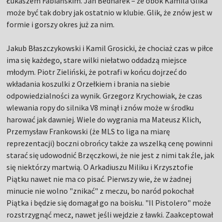
Łukaszem Fabiańskim. Jan Bednarek – że obok Kamila Glika
może być tak dobry jak ostatnio w klubie. Glik, że znów jest w
formie i gorszy okres już za nim.
Jakub Błaszczykowski i Kamil Grosicki, że chociaż czas w piłce
ima się każdego, stare wilki niełatwo oddadzą miejsce
młodym. Piotr Zieliński, że potrafi w końcu dojrzeć do
wkładania koszulki z Orzełkiem i brania na siebie
odpowiedzialności za wynik. Grzegorz Krychowiak, że czas
wlewania ropy do silnika V8 minął i znów może w środku
harować jak dawniej. Wiele do wygrania ma Mateusz Klich,
Przemysław Frankowski (że MLS to liga na miarę
reprezentacji) boczni obrońcy także za wszelką cenę powinni
starać się udowodnić Brzęczkowi, że nie jest z nimi tak źle, jak
się niektórzy martwią. O Arkadiuszu Miliku i Krzysztofie
Piątku nawet nie ma co pisać. Pierwszy wie, że w żadnej
minucie nie wolno "znikać" z meczu, bo naród pokochał
Piątka i będzie się domagał go na boisku. "Il Pistolero" może
rozstrzygnąć mecz, nawet jeśli wejdzie z ławki. Zaakceptował