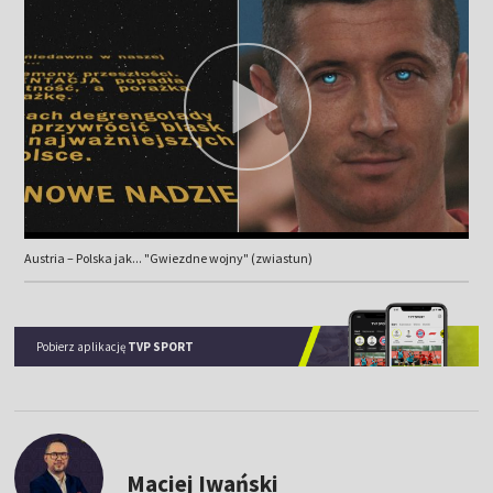
Austria – Polska jak... "Gwiezdne wojny" (zwiastun)
Pobierz aplikację
TVP SPORT
Maciej Iwański