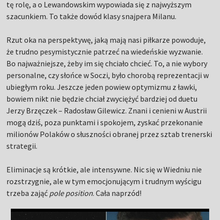
tę rolę, a o Lewandowskim wypowiada się z najwyższym
szacunkiem. To także dowód klasy snajpera Milanu.
Rzut oka na perspektywę, jaką mają nasi piłkarze powoduje,
że trudno pesymistycznie patrzeć na wiedeńskie wyzwanie.
Bo najważniejsze, żeby im się chciało chcieć. To, a nie wybory
personalne, czy słońce w Soczi, było chorobą reprezentacji w
ubiegłym roku. Jeszcze jeden powiew optymizmu z ławki,
bowiem nikt nie będzie chciał zwyciężyć bardziej od duetu
Jerzy Brzęczek – Radosław Gilewicz. Znani i cenieni w Austrii
mogą dziś, poza punktami i spokojem, zyskać przekonanie
milionów Polaków o słuszności obranej przez sztab trenerski
strategii.
Eliminacje są krótkie, ale intensywne. Nic się w Wiedniu nie
rozstrzygnie, ale w tym emocjonującym i trudnym wyścigu
trzeba zająć
pole position
. Cała naprzód!