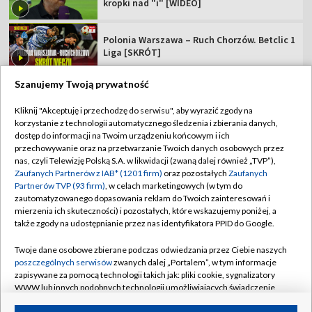
kropki nad "i" [WIDEO]
Polonia Warszawa – Ruch Chorzów. Betclic 1
Liga [SKRÓT]
Szanujemy Twoją prywatność
Kliknij "Akceptuję i przechodzę do serwisu", aby wyrazić zgody na
korzystanie z technologii automatycznego śledzenia i zbierania danych,
TVP
dostęp do informacji na Twoim urządzeniu końcowym i ich
Abonament TVP
Regulamin TVP
przechowywanie oraz na przetwarzanie Twoich danych osobowych przez
nas, czyli Telewizję Polską S.A. w likwidacji (zwaną dalej również „TVP”),
Polityka prywatności
Sklep TVP
Zaufanych Partnerów z IAB* (1201 firm)
oraz pozostałych
Zaufanych
Partnerów TVP (93 firm)
, w celach marketingowych (w tym do
Biuro Reklamy
Moje zgody
zautomatyzowanego dopasowania reklam do Twoich zainteresowań i
mierzenia ich skuteczności) i pozostałych, które wskazujemy poniżej, a
Oferta Handlowa
Biuro reklamy
także zgody na udostępnianie przez nas identyfikatora PPID do Google.
Telegazeta ogłoszenia
Kontakt
Twoje dane osobowe zbierane podczas odwiedzania przez Ciebie naszych
Emisja w TVP
poszczególnych serwisów
zwanych dalej „Portalem”, w tym informacje
zapisywane za pomocą technologii takich jak: pliki cookie, sygnalizatory
Kanały
Rada Programowa
WWW lub innych podobnych technologii umożliwiających świadczenie
dopasowanych i bezpiecznych usług, personalizację treści oraz reklam,
Ogłoszenia przetargowe