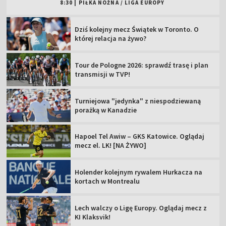
8:30
|
PIŁKA NOŻNA
/
LIGA EUROPY
Dziś kolejny mecz Świątek w Toronto. O
której relacja na żywo?
Tour de Pologne 2026: sprawdź trasę i plan
transmisji w TVP!
Turniejowa "jedynka" z niespodziewaną
porażką w Kanadzie
Hapoel Tel Awiw – GKS Katowice. Oglądaj
mecz el. LK! [NA ŻYWO]
Holender kolejnym rywalem Hurkacza na
kortach w Montrealu
Lech walczy o Ligę Europy. Oglądaj mecz z
KI Klaksvik!