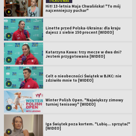
TYLKO U NAS
Hit! 13-letnia Maja Chwalińska! "To mój
najcenniejszy puchar"
Linette przed Polska-Ukraina: dla kraju
dajesz z siebie 150 procent [WIDEO]
Katarzyna Kawa: trzy mecze w dwa dni?
Jestem przygotowana [WIDEO]
Celt o nieobecności Świątek w BJKC: nie
zdziwiło mnie to [WIDEO]
Winter Polish Open. "Największy zimowy
turniej tenisowy" [WIDEO]
Iga Świątek poza kortem. "Lubię... sprzątać"
[WIDEO]