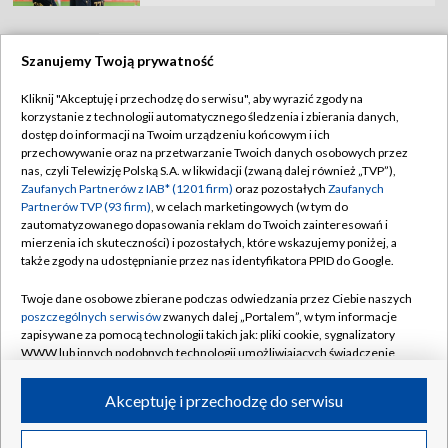
Szanujemy Twoją prywatność
TVP
Kliknij "Akceptuję i przechodzę do serwisu", aby wyrazić zgody na
korzystanie z technologii automatycznego śledzenia i zbierania danych,
Abonament TVP
Regulamin TVP
dostęp do informacji na Twoim urządzeniu końcowym i ich
Polityka prywatności
Sklep TVP
przechowywanie oraz na przetwarzanie Twoich danych osobowych przez
nas, czyli Telewizję Polską S.A. w likwidacji (zwaną dalej również „TVP”),
Biuro Reklamy
Moje zgody
Zaufanych Partnerów z IAB* (1201 firm)
oraz pozostałych
Zaufanych
Partnerów TVP (93 firm)
, w celach marketingowych (w tym do
Oferta Handlowa
Biuro reklamy
zautomatyzowanego dopasowania reklam do Twoich zainteresowań i
mierzenia ich skuteczności) i pozostałych, które wskazujemy poniżej, a
Telegazeta ogłoszenia
Kontakt
także zgody na udostępnianie przez nas identyfikatora PPID do Google.
Emisja w TVP
Twoje dane osobowe zbierane podczas odwiedzania przez Ciebie naszych
Kanały
Rada Programowa
poszczególnych serwisów
zwanych dalej „Portalem”, w tym informacje
zapisywane za pomocą technologii takich jak: pliki cookie, sygnalizatory
Ogłoszenia przetargowe
WWW lub innych podobnych technologii umożliwiających świadczenie
©2026 Telewizja Polska Spółka Akcyjna w likwidacji
dopasowanych i bezpiecznych usług, personalizację treści oraz reklam,
Akademia Telewizyjna
udostępnianie funkcji mediów społecznościowych oraz analizowanie
Akceptuję i przechodzę do serwisu
Informacje o nadawcy
ruchu w Internecie.
Centrum informacji TVP
Twoje dane osobowe zbierane podczas odwiedzania przez Ciebie