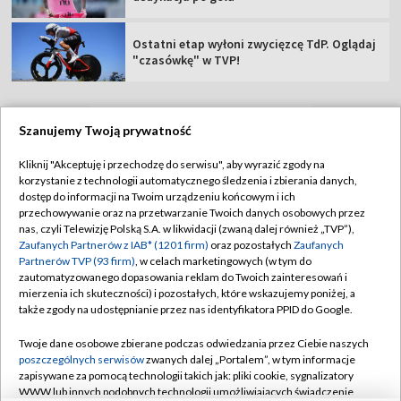
Ostatni etap wyłoni zwycięzcę TdP. Oglądaj
"czasówkę" w TVP!
Szanujemy Twoją prywatność
TVP
Kliknij "Akceptuję i przechodzę do serwisu", aby wyrazić zgody na
korzystanie z technologii automatycznego śledzenia i zbierania danych,
Abonament TVP
Regulamin TVP
dostęp do informacji na Twoim urządzeniu końcowym i ich
Polityka prywatności
Sklep TVP
przechowywanie oraz na przetwarzanie Twoich danych osobowych przez
nas, czyli Telewizję Polską S.A. w likwidacji (zwaną dalej również „TVP”),
Biuro Reklamy
Moje zgody
Zaufanych Partnerów z IAB* (1201 firm)
oraz pozostałych
Zaufanych
Partnerów TVP (93 firm)
, w celach marketingowych (w tym do
Oferta Handlowa
Biuro reklamy
zautomatyzowanego dopasowania reklam do Twoich zainteresowań i
mierzenia ich skuteczności) i pozostałych, które wskazujemy poniżej, a
Telegazeta ogłoszenia
Kontakt
także zgody na udostępnianie przez nas identyfikatora PPID do Google.
Emisja w TVP
Twoje dane osobowe zbierane podczas odwiedzania przez Ciebie naszych
Kanały
Rada Programowa
poszczególnych serwisów
zwanych dalej „Portalem”, w tym informacje
zapisywane za pomocą technologii takich jak: pliki cookie, sygnalizatory
Ogłoszenia przetargowe
WWW lub innych podobnych technologii umożliwiających świadczenie
©2026 Telewizja Polska Spółka Akcyjna w likwidacji