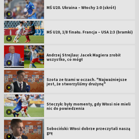
MŚ U20. Ukraina – Włochy 1:0 (skrót)
MŚ U20, 1/8 finału. Francja – USA 2:3 (bramki)
Andrzej Strejlau: Jacek Magiera zrobił
wszystko, co mógł
Szota ze łzami w oczach. "Najważniejsze
jest, że stworzyliśmy drużynę"
Steczyk: były momenty, gdy Włosi nie mieli
nic do powiedzenia
Sobociński: Włosi dobrze przeczytali naszą
grę