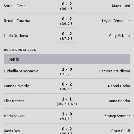
0 - 2
Sorana Cirstea
Maya Joint
(4:6, 4:6)
0 - 2
Renata Zarazua
Leylah Fernandez
(2:6, 2:6)
0 - 2
Linda Noskova
Caty McNally
(6:7, 1:6)
05 SIERPNIA 2026
Tenis
2 - 0
Ludmilla Samsonova
Barbora Krejcikova
(6:1, 7:5)
0 - 2
Panna Udvardy
Naomi Osaka
(2:6, 4:6)
2 - 1
Elise Mertens
Anna Bondar
(3:6, 6:4, 6:4)
2 - 0
Maria Sakkari
Zeynep Sonmez
(6:3, 6:2)
0 - 2
Kayla Day
Coco Gauff
(2:6, 5:7)