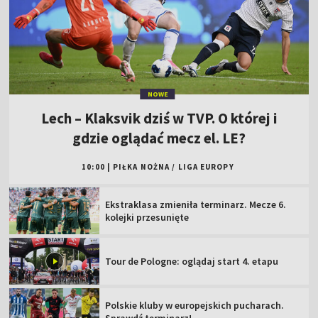
NOWE
Lech – Klaksvik dziś w TVP. O której i
gdzie oglądać mecz el. LE?
10:00
|
PIŁKA NOŻNA
/
LIGA EUROPY
Ekstraklasa zmieniła terminarz. Mecze 6.
kolejki przesunięte
Tour de Pologne: oglądaj start 4. etapu
Polskie kluby w europejskich pucharach.
Sprawdź terminarz!