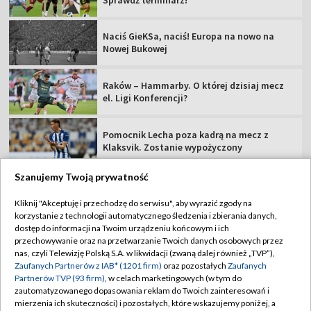
Naciś GieKSa, naciś! Europa na nowo na
Nowej Bukowej
Raków – Hammarby. O której dzisiaj mecz
el. Ligi Konferencji?
Pomocnik Lecha poza kadrą na mecz z
Klaksvik. Zostanie wypożyczony
Szanujemy Twoją prywatność
Kliknij "Akceptuję i przechodzę do serwisu", aby wyrazić zgody na
korzystanie z technologii automatycznego śledzenia i zbierania danych,
TVP
dostęp do informacji na Twoim urządzeniu końcowym i ich
przechowywanie oraz na przetwarzanie Twoich danych osobowych przez
Abonament TVP
Regulamin TVP
nas, czyli Telewizję Polską S.A. w likwidacji (zwaną dalej również „TVP”),
Polityka prywatności
Sklep TVP
Zaufanych Partnerów z IAB* (1201 firm)
oraz pozostałych
Zaufanych
Partnerów TVP (93 firm)
, w celach marketingowych (w tym do
Biuro Reklamy
Moje zgody
zautomatyzowanego dopasowania reklam do Twoich zainteresowań i
mierzenia ich skuteczności) i pozostałych, które wskazujemy poniżej, a
Oferta Handlowa
Biuro reklamy