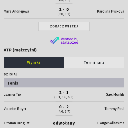
2 - 0
Mirra Andriejewa
Karolina Pliskova
(6:0, 6:2)
ZOBACZ WIĘCEJ
ATP (mężczyźni)
Wyniki
Terminarz
DZISIAJ
Tenis
2 - 1
Learner Tien
Gael Monfils
(6:3, 0:6, 6:3)
0 - 2
Valentin Royer
Tommy Paul
(4:6, 6:7)
odwołany
Titouan Droguet
F. Auger-Aliassime