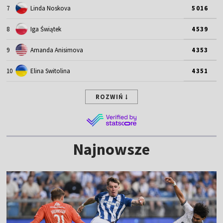
7
Linda Noskova
5016
8
Iga Świątek
4539
9
Amanda Anisimova
4353
10
Elina Switolina
4351
ROZWIŃ
Najnowsze