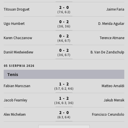
2 - 0
Titouan Droguet
Jaime Faria
(7:6, 6:2)
0 - 2
Ugo Humbert
D. Merida Aguilar
(3:6, 3:6)
0 - 2
Karen Chaczanow
Terence Atmane
(4:6, 6:7)
0 - 2
Daniił Miedwiediew
B. Van De Zandschulp
(3:6, 6:7)
05 SIERPNIA 2026
Tenis
1 - 2
Fabian Marozsan
Matteo Arnaldi
(5:7, 6:2, 4:6)
1 - 2
Jacob Fearnley
Jakub Mensik
(3:6, 6:3, 3:6)
2 - 0
Alex Michelsen
Francisco Cerundolo
(6:3, 6:4)