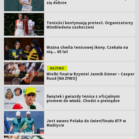
się dobrze
Tenisiści kontynuują protest. Organizatorzy
Wimbledonu zaskoczeni
Ważna chwila tenisowej ikony. Czekała na
nią... 65 lat
NA ŻYWO
Wielki finał w Rzymie! Jannik Sinner – Casper
Ruud [NA ŻYWO]
Świątek i gwiazdy tenisa z oficjalnym
pismem do władz. Chodzi o pieniądze
Jest awans Polaka do ćwierćfinału ATP w
Madrycie