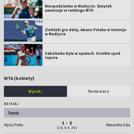
Niespodzianka w Madrycie. Świątek
awansuje w rankingu WTA
Zieliński gra dalej. Awans Polaka w turnieju
w Madrycie
Sabalenka była w opałach. Uciekła spod
topora
WTA (kobiety)
Wyniki
Terminarz
DZISIAJ
Tenis
1 - 2
Alycia Parks
Alexandra Eala
(1:6, 6:4, 2:6)