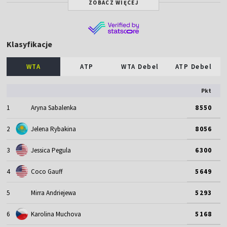
ZOBACZ WIĘCEJ
Klasyfikacje
WTA
ATP
WTA Debel
ATP Debel
Pkt
1
Aryna Sabalenka
8550
2
Jelena Rybakina
8056
3
Jessica Pegula
6300
4
Coco Gauff
5649
5
Mirra Andriejewa
5293
6
Karolina Muchova
5168