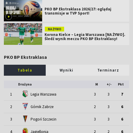
PKO BP Ekstraklasa 2026/27: oglądaj
transmisje w TVP Sport!
NA ŻYWO
Korona Kielce – Legia Warszawa [NA ŻYWO].
Śledź wynik meczu PKO BP Ekstraklasy!
PKO BP Ekstraklasa
Tabela
Wyniki
Terminarz
Drużyna
M
+/-
Pkt
1
Legia Warszawa
3
3
7
2
Górnik Zabrze
2
3
6
3
Pogoń Szczecin
3
3
6
4
Jagiellonia
2
2
6