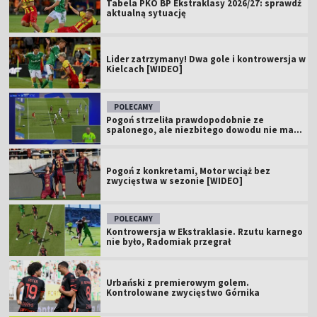
Tabela PKO BP Ekstraklasy 2026/27: sprawdź
aktualną sytuację
Lider zatrzymany! Dwa gole i kontrowersja w
Kielcach [WIDEO]
POLECAMY
Pogoń strzeliła prawdopodobnie ze
spalonego, ale niezbitego dowodu nie ma...
Pogoń z konkretami, Motor wciąż bez
zwycięstwa w sezonie [WIDEO]
POLECAMY
Kontrowersja w Ekstraklasie. Rzutu karnego
nie było, Radomiak przegrał
Urbański z premierowym golem.
Kontrolowane zwycięstwo Górnika