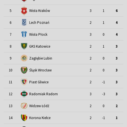
5
Wisła Kraków
3
1
6
6
Lech Poznań
2
1
4
7
Wisła Płock
3
0
4
8
GKS Katowice
2
1
3
9
Zagłębie Lubin
2
0
3
Śląsk Wrocław
10
2
0
3
11
Piast Gliwice
2
-1
3
12
Radomiak Radom
3
-3
3
13
Widzew Łódź
2
0
2
14
Korona Kielce
2
-1
1