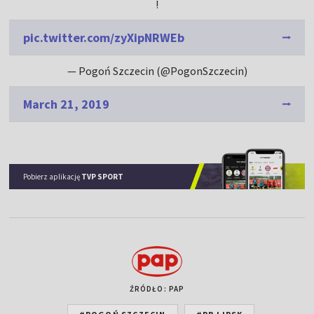
!
pic.twitter.com/zyXipNRWEb
— Pogoń Szczecin (@PogonSzczecin)
March 21, 2019
Pobierz aplikację
TVP SPORT
ŹRÓDŁO: PAP