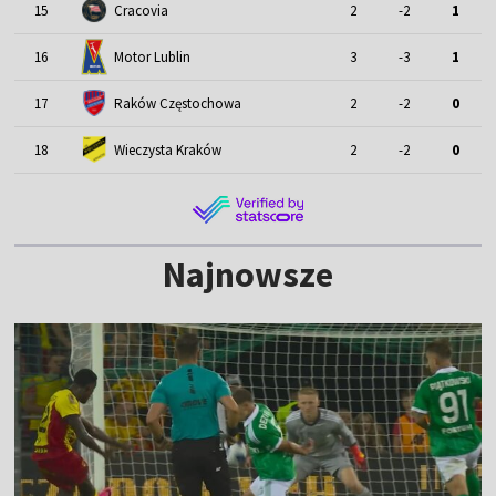
15
Cracovia
2
-2
1
Motor Lublin
16
3
-3
1
17
Raków Częstochowa
2
-2
0
18
Wieczysta Kraków
2
-2
0
Najnowsze