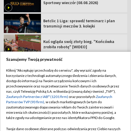
Sportowy wieczór (08.08.2026)
Betclic 1 Liga: sprawdź terminarz i plan
transmisji meczów 3. kolejki
Kuś ogląda swój złoty bieg. "Końcówka
zrobiła robotę" [WIDEO]
Szanujemy Twoją prywatność
Kliknij "Akceptuję i przechodzę do serwisu", aby wyrazić zgody na
korzystanie z technologii automatycznego śledzenia i zbierania danych,
TVP
dostęp do informacji na Twoim urządzeniu końcowym i ich
przechowywanie oraz na przetwarzanie Twoich danych osobowych przez
Abonament TVP
Regulamin TVP
nas, czyli Telewizję Polską S.A. w likwidacji (zwaną dalej również „TVP”),
Polityka prywatności
Sklep TVP
Zaufanych Partnerów z IAB* (1201 firm)
oraz pozostałych
Zaufanych
Partnerów TVP (93 firm)
, w celach marketingowych (w tym do
Biuro Reklamy
Moje zgody
zautomatyzowanego dopasowania reklam do Twoich zainteresowań i
mierzenia ich skuteczności) i pozostałych, które wskazujemy poniżej, a
Oferta Handlowa
Biuro reklamy
także zgody na udostępnianie przez nas identyfikatora PPID do Google.
Telegazeta ogłoszenia
Kontakt
Twoje dane osobowe zbierane podczas odwiedzania przez Ciebie naszych