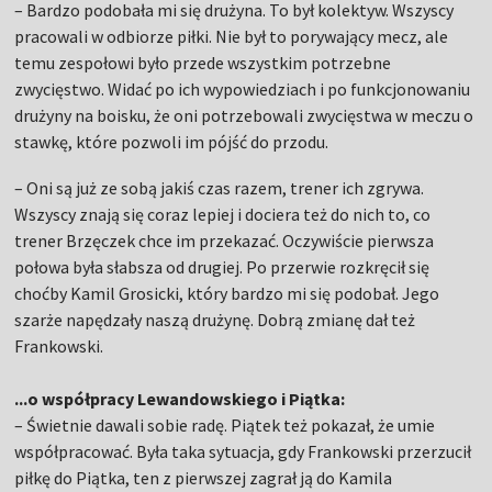
– Bardzo podobała mi się drużyna. To był kolektyw. Wszyscy
pracowali w odbiorze piłki. Nie był to porywający mecz, ale
temu zespołowi było przede wszystkim potrzebne
zwycięstwo. Widać po ich wypowiedziach i po funkcjonowaniu
drużyny na boisku, że oni potrzebowali zwycięstwa w meczu o
stawkę, które pozwoli im pójść do przodu.
– Oni są już ze sobą jakiś czas razem, trener ich zgrywa.
Wszyscy znają się coraz lepiej i dociera też do nich to, co
trener Brzęczek chce im przekazać. Oczywiście pierwsza
połowa była słabsza od drugiej. Po przerwie rozkręcił się
choćby Kamil Grosicki, który bardzo mi się podobał. Jego
szarże napędzały naszą drużynę. Dobrą zmianę dał też
Frankowski.
...o współpracy Lewandowskiego i Piątka:
– Świetnie dawali sobie radę. Piątek też pokazał, że umie
współpracować. Była taka sytuacja, gdy Frankowski przerzucił
piłkę do Piątka, ten z pierwszej zagrał ją do Kamila