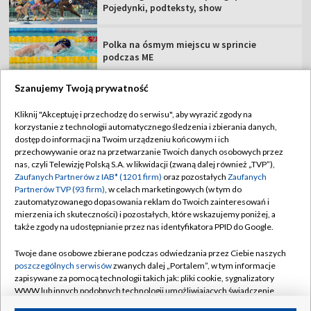
Pojedynki, podteksty, show
Polka na ósmym miejscu w sprincie
podczas ME
Szanujemy Twoją prywatność
Kliknij "Akceptuję i przechodzę do serwisu", aby wyrazić zgody na
korzystanie z technologii automatycznego śledzenia i zbierania danych,
TVP
dostęp do informacji na Twoim urządzeniu końcowym i ich
Abonament TVP
Regulamin TVP
przechowywanie oraz na przetwarzanie Twoich danych osobowych przez
nas, czyli Telewizję Polską S.A. w likwidacji (zwaną dalej również „TVP”),
Polityka prywatności
Sklep TVP
Zaufanych Partnerów z IAB* (1201 firm)
oraz pozostałych
Zaufanych
Partnerów TVP (93 firm)
, w celach marketingowych (w tym do
Biuro Reklamy
Moje zgody
zautomatyzowanego dopasowania reklam do Twoich zainteresowań i
mierzenia ich skuteczności) i pozostałych, które wskazujemy poniżej, a
Oferta Handlowa
Biuro reklamy
także zgody na udostępnianie przez nas identyfikatora PPID do Google.
Telegazeta ogłoszenia
Kontakt
Twoje dane osobowe zbierane podczas odwiedzania przez Ciebie naszych
Emisja w TVP
poszczególnych serwisów
zwanych dalej „Portalem”, w tym informacje
zapisywane za pomocą technologii takich jak: pliki cookie, sygnalizatory
Kanały
Rada Programowa
WWW lub innych podobnych technologii umożliwiających świadczenie
dopasowanych i bezpiecznych usług, personalizację treści oraz reklam,
Ogłoszenia przetargowe