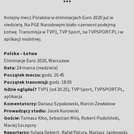
***
Kolejny mecz Polaków w eliminacjach Euro 2020 już w
niedzielę. Na PGE Narodowym biało-czerwoni podejmą
Łotwę. Transmisja w TVP1, TVP Sport, na TVPSPORT.PL i w
aplikacji mobilnej.
Polska – Łotwa
Eliminacje Euro 2020, Warszawa
Data:
24 marca (niedziela)
Początek meczu:
godz. 20.45
Początek transmisji:
godz. 18.05
Gdzie oglądać?
TVP1 (od 20.25), TVP Sport, TVPSPORT.PL,
aplikacja
Komentatorzy:
Dariusz Szpakowski, Marcin Żewłakow
Prowadzący studio:
Jacek Kurowski
Goście:
Tomasz Kłos, Sebastian Mila, Robert Podoliński,
Maciej Szczęsny
Reporterzy:
Sylwia Dekiert, Rafał Patyra, Mariusz Jankowski,