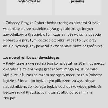
wykorzystać
jesienią
– Zobaczyliśmy, że Robert będąc trochę za plecami Krzyśka
wspaniale bierze na siebie ciężar gry i absorbuje innych
zawodników, a Krzysiek w tym czasie może wyjść na pozycję.
Robert wie przy tym, co zrobić z piłką i widać to było przy
drugiej sytuacji, gdy pokazał jak wspaniale może dograć piłkę.
...o nowej roli Lewandowskiego:
– Kiedy Krzysiek wszedł na boisko na ostatnie 30 minut meczu
okazało się, że oni mogą grać razem, mogą się uzupełniać.
Myślę, że jeśli zaczną razem następny mecz, to rola Roberta
będzie już inna – on będzie tym piłkarzem za wysuniętym
napastnikiem, do którego będzie dochodziło więcej piłek. On
będzie szukał Krzyśka, by mu zgrać albo pójść z nim na
"klepę".