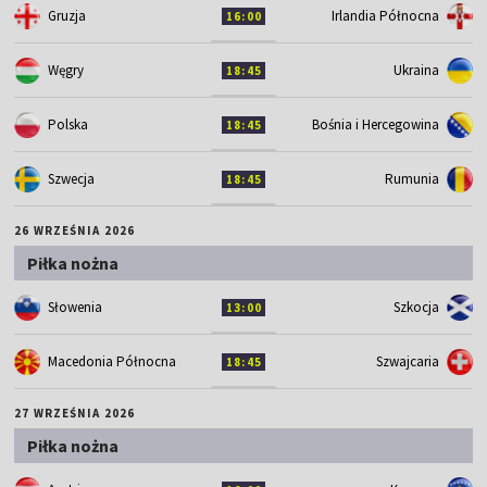
Gruzja
Irlandia Północna
16:00
Węgry
Ukraina
18:45
Polska
Bośnia i Hercegowina
18:45
Szwecja
Rumunia
18:45
26 WRZEŚNIA 2026
Piłka nożna
Słowenia
Szkocja
13:00
Macedonia Północna
Szwajcaria
18:45
27 WRZEŚNIA 2026
Piłka nożna