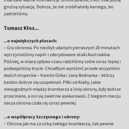
groźną sytuację. Dobrze, że nie zrobił wtedy karnego, bo
zadrżeliśmy.
Tomasz Kłos...
...o największych plusach:
– Gra obronna. Po niezbyt udanych pierwszych 20 minutach
wytrzymaliśmy napór i zdecydowane ataki Austriaków.
Później, w miarę upływu czasu radziliśmy sobie coraz lepiej i
podwajaliśmy krycie. Chciałbym wyróżnić przede wszystkim
dwóch stoperów – Kamila Glika i Jana Bednarka – którzy
bardzo dobrze się uzupełniali. Piłki od Alaby, takie
niewygodnych między bramkarza a linię obrony, były dobrze
przecinane, a oni się świetnie asekurowali. Z biegiem meczu
nasza obrona czuła się coraz pewniej.
...o współpracy Szczęsnego i obrony:
– Obrona jak ma za sobą takiego bramkarza, tak pewnie