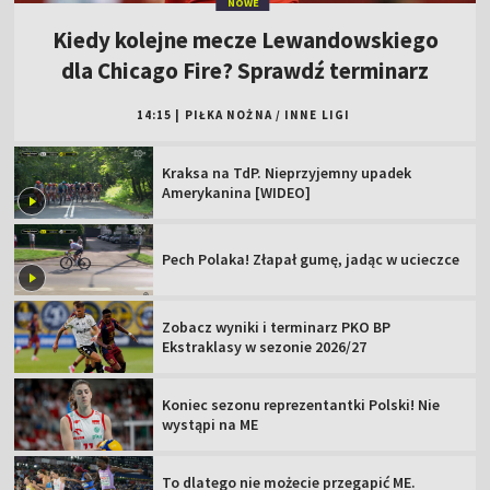
NOWE
Kiedy kolejne mecze Lewandowskiego
dla Chicago Fire? Sprawdź terminarz
14:15
|
PIŁKA NOŻNA
/
INNE LIGI
Kraksa na TdP. Nieprzyjemny upadek
Amerykanina [WIDEO]
Pech Polaka! Złapał gumę, jadąc w ucieczce
Zobacz wyniki i terminarz PKO BP
Ekstraklasy w sezonie 2026/27
Koniec sezonu reprezentantki Polski! Nie
wystąpi na ME
To dlatego nie możecie przegapić ME.