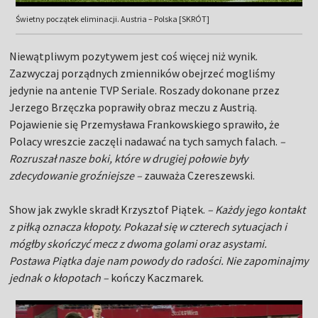
Świetny początek eliminacji. Austria – Polska [SKRÓT]
Niewątpliwym pozytywem jest coś więcej niż wynik.
Zazwyczaj porządnych zmienników obejrzeć mogliśmy
jedynie na antenie TVP Seriale. Roszady dokonane przez
Jerzego Brzęczka poprawiły obraz meczu z Austrią.
Pojawienie się Przemysława Frankowskiego sprawiło, że
Polacy wreszcie zaczęli nadawać na tych samych falach.
–
Rozruszał nasze boki, które w drugiej połowie były
zdecydowanie groźniejsze –
zauważa Czereszewski.
Show jak zwykle skradł Krzysztof Piątek.
– Każdy jego kontakt
z piłką oznacza kłopoty. Pokazał się w czterech sytuacjach i
mógłby skończyć mecz z dwoma golami oraz asystami.
Postawa Piątka daje nam powody do radości. Nie zapominajmy
jednak o kłopotach –
kończy Kaczmarek.