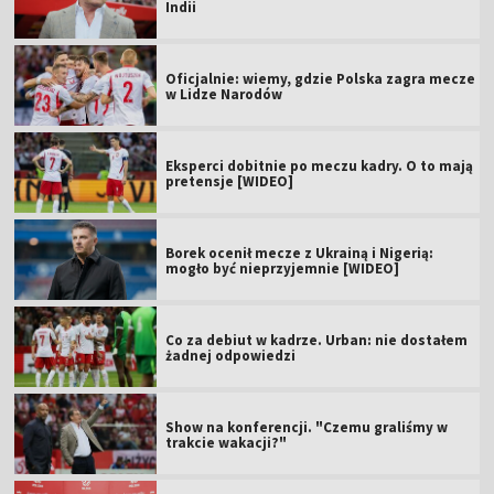
Indii
Oficjalnie: wiemy, gdzie Polska zagra mecze
w Lidze Narodów
Eksperci dobitnie po meczu kadry. O to mają
pretensje [WIDEO]
Borek ocenił mecze z Ukrainą i Nigerią:
mogło być nieprzyjemnie [WIDEO]
Co za debiut w kadrze. Urban: nie dostałem
żadnej odpowiedzi
Show na konferencji. "Czemu graliśmy w
trakcie wakacji?"