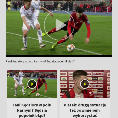
Faul Kędziory w polu karnym? Sędzia popełnił błąd?
Faul Kędziory w polu
Piątek: drugą sytuację
karnym? Sędzia
też powinienem
popełnił błąd?
wykorzystać