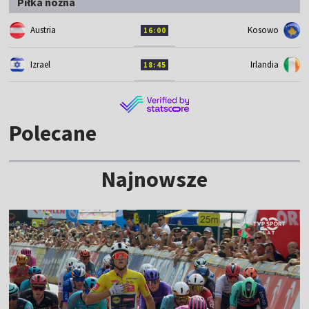
Piłka nożna
Austria
Kosowo
16:00
Izrael
Irlandia
18:45
Polecane
Najnowsze