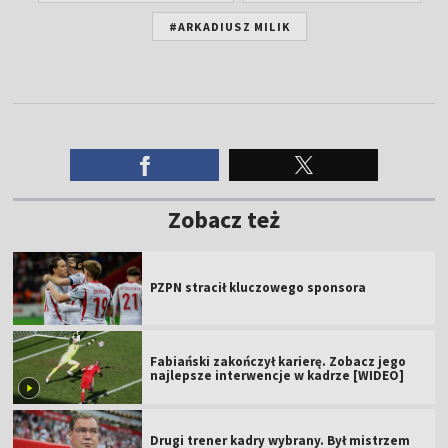
#ARKADIUSZ MILIK
Zobacz też
PZPN stracił kluczowego sponsora
Fabiański zakończył karierę. Zobacz jego
najlepsze interwencje w kadrze [WIDEO]
Drugi trener kadry wybrany. Był mistrzem