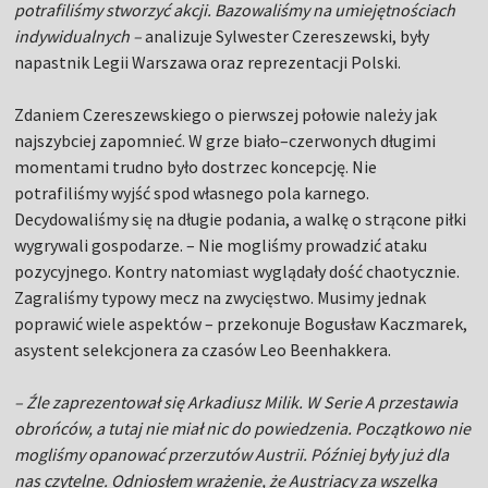
potrafiliśmy stworzyć akcji. Bazowaliśmy na umiejętnościach
indywidualnych –
analizuje Sylwester Czereszewski, były
napastnik Legii Warszawa oraz reprezentacji Polski.
Zdaniem Czereszewskiego o pierwszej połowie należy jak
najszybciej zapomnieć. W grze biało–czerwonych długimi
momentami trudno było dostrzec koncepcję. Nie
potrafiliśmy wyjść spod własnego pola karnego.
Decydowaliśmy się na długie podania, a walkę o strącone piłki
wygrywali gospodarze. – Nie mogliśmy prowadzić ataku
pozycyjnego. Kontry natomiast wyglądały dość chaotycznie.
Zagraliśmy typowy mecz na zwycięstwo. Musimy jednak
poprawić wiele aspektów – przekonuje Bogusław Kaczmarek,
asystent selekcjonera za czasów Leo Beenhakkera.
– Źle zaprezentował się Arkadiusz Milik. W Serie A przestawia
obrońców, a tutaj nie miał nic do powiedzenia. Początkowo nie
mogliśmy opanować przerzutów Austrii. Później były już dla
nas czytelne. Odniosłem wrażenie, że Austriacy za wszelką