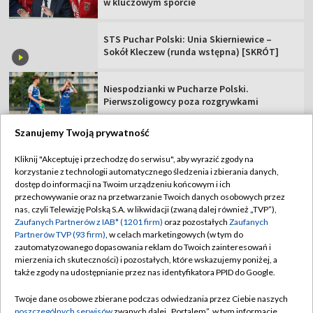
w kluczowym sporcie
STS Puchar Polski: Unia Skierniewice –
Sokół Kleczew (runda wstępna) [SKRÓT]
Niespodzianki w Pucharze Polski.
Pierwszoligowcy poza rozgrywkami
Szanujemy Twoją prywatność
Kliknij "Akceptuję i przechodzę do serwisu", aby wyrazić zgody na
korzystanie z technologii automatycznego śledzenia i zbierania danych,
TVP
dostęp do informacji na Twoim urządzeniu końcowym i ich
Abonament TVP
Regulamin TVP
przechowywanie oraz na przetwarzanie Twoich danych osobowych przez
nas, czyli Telewizję Polską S.A. w likwidacji (zwaną dalej również „TVP”),
Polityka prywatności
Sklep TVP
Zaufanych Partnerów z IAB* (1201 firm)
oraz pozostałych
Zaufanych
Partnerów TVP (93 firm)
, w celach marketingowych (w tym do
Biuro Reklamy
Moje zgody
zautomatyzowanego dopasowania reklam do Twoich zainteresowań i
mierzenia ich skuteczności) i pozostałych, które wskazujemy poniżej, a
Oferta Handlowa
Biuro reklamy
także zgody na udostępnianie przez nas identyfikatora PPID do Google.
Telegazeta ogłoszenia
Kontakt
Twoje dane osobowe zbierane podczas odwiedzania przez Ciebie naszych
Emisja w TVP
poszczególnych serwisów
zwanych dalej „Portalem”, w tym informacje