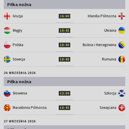
Piłka nożna
Gruzja
Irlandia Północna
16:00
Węgry
Ukraina
18:45
Polska
Bośnia i Hercegowina
18:45
Szwecja
Rumunia
18:45
26 WRZEŚNIA 2026
Piłka nożna
Słowenia
Szkocja
13:00
Macedonia Północna
Szwajcaria
18:45
27 WRZEŚNIA 2026