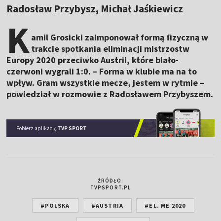
Radosław Przybysz, Michał Jaśkiewicz
K
amil Grosicki zaimponował formą fizyczną w
trakcie spotkania eliminacji mistrzostw
Europy 2020 przeciwko Austrii, które biało-
czerwoni wygrali 1:0. – Forma w klubie ma na to
wpływ. Gram wszystkie mecze, jestem w rytmie –
powiedział w rozmowie z Radosławem Przybyszem.
Pobierz aplikację
TVP SPORT
ŹRÓDŁO:
TVPSPORT.PL
#POLSKA
#AUSTRIA
#EL. ME 2020