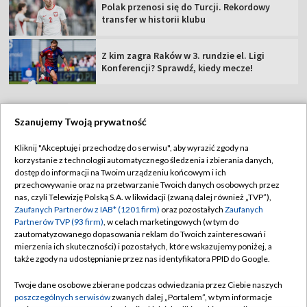
Polak przenosi się do Turcji. Rekordowy
transfer w historii klubu
Z kim zagra Raków w 3. rundzie el. Ligi
Konferencji? Sprawdź, kiedy mecze!
Szanujemy Twoją prywatność
TVP
Kliknij "Akceptuję i przechodzę do serwisu", aby wyrazić zgody na
korzystanie z technologii automatycznego śledzenia i zbierania danych,
Abonament TVP
Regulamin TVP
dostęp do informacji na Twoim urządzeniu końcowym i ich
Polityka prywatności
Sklep TVP
przechowywanie oraz na przetwarzanie Twoich danych osobowych przez
nas, czyli Telewizję Polską S.A. w likwidacji (zwaną dalej również „TVP”),
Biuro Reklamy
Moje zgody
Zaufanych Partnerów z IAB* (1201 firm)
oraz pozostałych
Zaufanych
Partnerów TVP (93 firm)
, w celach marketingowych (w tym do
Oferta Handlowa
Biuro reklamy
zautomatyzowanego dopasowania reklam do Twoich zainteresowań i
mierzenia ich skuteczności) i pozostałych, które wskazujemy poniżej, a
Telegazeta ogłoszenia
Kontakt
także zgody na udostępnianie przez nas identyfikatora PPID do Google.
Emisja w TVP
Twoje dane osobowe zbierane podczas odwiedzania przez Ciebie naszych
Kanały
Rada Programowa
poszczególnych serwisów
zwanych dalej „Portalem”, w tym informacje