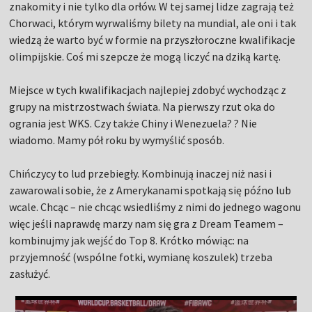
znakomity i nie tylko dla orłów. W tej samej lidze zagrają też
Chorwaci, którym wyrwaliśmy bilety na mundial, ale oni i tak
wiedzą że warto być w formie na przyszłoroczne kwalifikacje
olimpijskie. Coś mi szepcze że mogą liczyć na dziką kartę.
Miejsce w tych kwalifikacjach najlepiej zdobyć wychodząc z
grupy na mistrzostwach świata. Na pierwszy rzut oka do
ogrania jest WKS. Czy także Chiny i Wenezuela? ? Nie
wiadomo. Mamy pół roku by wymyślić sposób.
Chińczycy to lud przebiegły. Kombinują inaczej niż nasi i
zawarowali sobie, że z Amerykanami spotkają się późno lub
wcale. Chcąc – nie chcąc wsiedliśmy z nimi do jednego wagonu
więc jeśli naprawdę marzy nam się gra z Dream Teamem –
kombinujmy jak wejść do Top 8. Krótko mówiąc: na
przyjemność (wspólne fotki, wymianę koszulek) trzeba
zasłużyć.