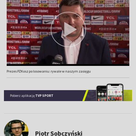
Prezes PZKosz po losowaniu: rywale w naszym zasięgu
Pobierz aplikację
TVP SPORT
Piotr Sobczyński