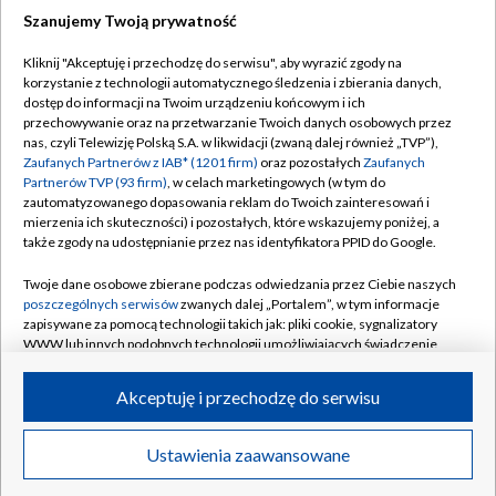
Szanujemy Twoją prywatność
Kliknij "Akceptuję i przechodzę do serwisu", aby wyrazić zgody na
korzystanie z technologii automatycznego śledzenia i zbierania danych,
TVP
dostęp do informacji na Twoim urządzeniu końcowym i ich
Abonament TVP
Regulamin TVP
przechowywanie oraz na przetwarzanie Twoich danych osobowych przez
nas, czyli Telewizję Polską S.A. w likwidacji (zwaną dalej również „TVP”),
Polityka prywatności
Sklep TVP
Zaufanych Partnerów z IAB* (1201 firm)
oraz pozostałych
Zaufanych
Partnerów TVP (93 firm)
, w celach marketingowych (w tym do
Biuro Reklamy
Moje zgody
zautomatyzowanego dopasowania reklam do Twoich zainteresowań i
mierzenia ich skuteczności) i pozostałych, które wskazujemy poniżej, a
Oferta Handlowa
Biuro reklamy
także zgody na udostępnianie przez nas identyfikatora PPID do Google.
Telegazeta ogłoszenia
Kontakt
Twoje dane osobowe zbierane podczas odwiedzania przez Ciebie naszych
Emisja w TVP
poszczególnych serwisów
zwanych dalej „Portalem”, w tym informacje
zapisywane za pomocą technologii takich jak: pliki cookie, sygnalizatory
Kanały
Rada Programowa
WWW lub innych podobnych technologii umożliwiających świadczenie
dopasowanych i bezpiecznych usług, personalizację treści oraz reklam,
Ogłoszenia przetargowe
udostępnianie funkcji mediów społecznościowych oraz analizowanie
©2026 Telewizja Polska Spółka Akcyjna w likwidacji
Akceptuję i przechodzę do serwisu
ruchu w Internecie.
Akademia Telewizyjna
Informacje o nadawcy
Twoje dane osobowe zbierane podczas odwiedzania przez Ciebie
Ustawienia zaawansowane
News
Transmisje
Wideo
Więcej
poszczególnych serwisów
na Portalu, takie jak adresy IP, identyfikatory
Centrum informacji TVP
Twoich urządzeń końcowych i identyfikatory plików cookie, informacje o