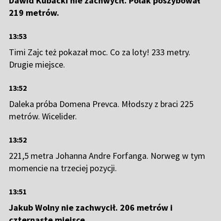
Dawid Kubacki nie zachwycił. Polak poszybował
219 metrów.
13:53
Timi Zajc też pokazał moc. Co za loty! 233 metry.
Drugie miejsce.
13:52
Daleka próba Domena Prevca. Młodszy z braci 225
metrów. Wicelider.
13:52
221,5 metra Johanna Andre Forfanga. Norweg w tym
momencie na trzeciej pozycji.
13:51
Jakub Wolny nie zachwycił. 206 metrów i
czternaste miejsce.