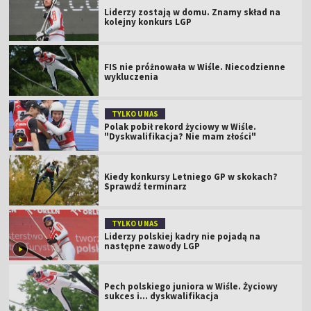
Liderzy zostają w domu. Znamy skład na
kolejny konkurs LGP
FIS nie próżnowała w Wiśle. Niecodzienne
wykluczenia
TYLKO U NAS
Polak pobił rekord życiowy w Wiśle.
"Dyskwalifikacja? Nie mam złości"
Kiedy konkursy Letniego GP w skokach?
Sprawdź terminarz
TYLKO U NAS
Liderzy polskiej kadry nie pojadą na
następne zawody LGP
Pech polskiego juniora w Wiśle. Życiowy
sukces i... dyskwalifikacja