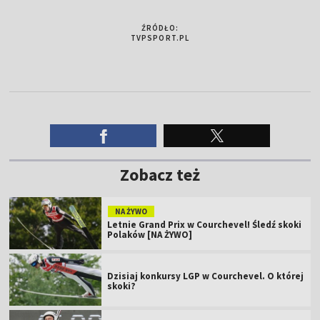
ŹRÓDŁO:
TVPSPORT.PL
Zobacz też
NA ŻYWO
Letnie Grand Prix w Courchevel! Śledź skoki
Polaków [NA ŻYWO]
Dzisiaj konkursy LGP w Courchevel. O której
skoki?