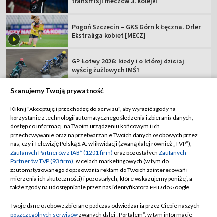
transmisji meczów 3. kolejki
Pogoń Szczecin – GKS Górnik Łęczna. Orlen
Ekstraliga kobiet [MECZ]
GP Łotwy 2026: kiedy i o której dzisiaj
wyścig żużlowych IMŚ?
Szanujemy Twoją prywatność
Kliknij "Akceptuję i przechodzę do serwisu", aby wyrazić zgody na
korzystanie z technologii automatycznego śledzenia i zbierania danych,
TVP
dostęp do informacji na Twoim urządzeniu końcowym i ich
przechowywanie oraz na przetwarzanie Twoich danych osobowych przez
Abonament TVP
Regulamin TVP
nas, czyli Telewizję Polską S.A. w likwidacji (zwaną dalej również „TVP”),
Polityka prywatności
Sklep TVP
Zaufanych Partnerów z IAB* (1201 firm)
oraz pozostałych
Zaufanych
Partnerów TVP (93 firm)
, w celach marketingowych (w tym do
Biuro Reklamy
Moje zgody
zautomatyzowanego dopasowania reklam do Twoich zainteresowań i
mierzenia ich skuteczności) i pozostałych, które wskazujemy poniżej, a
Oferta Handlowa
Biuro reklamy
także zgody na udostępnianie przez nas identyfikatora PPID do Google.
Telegazeta ogłoszenia
Kontakt
Twoje dane osobowe zbierane podczas odwiedzania przez Ciebie naszych
Emisja w TVP
poszczególnych serwisów
zwanych dalej „Portalem”, w tym informacje