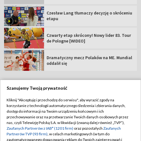
Czesław Lang tłumaczy decyzję o skróceniu
etapu
Czwarty etap skrócony! Nowy lider 83. Tour
de Pologne [WIDEO]
Dramatyczny mecz Polaków na ME. Mundial
oddalił się
Szanujemy Twoją prywatność
TVP
Kliknij "Akceptuję i przechodzę do serwisu", aby wyrazić zgody na
korzystanie z technologii automatycznego śledzenia i zbierania danych,
Abonament TVP
Regulamin TVP
dostęp do informacji na Twoim urządzeniu końcowym i ich
Polityka prywatności
Sklep TVP
przechowywanie oraz na przetwarzanie Twoich danych osobowych przez
nas, czyli Telewizję Polską S.A. w likwidacji (zwaną dalej również „TVP”),
Biuro Reklamy
Moje zgody
Zaufanych Partnerów z IAB* (1201 firm)
oraz pozostałych
Zaufanych
Partnerów TVP (93 firm)
, w celach marketingowych (w tym do
Oferta Handlowa
Biuro reklamy
zautomatyzowanego dopasowania reklam do Twoich zainteresowań i