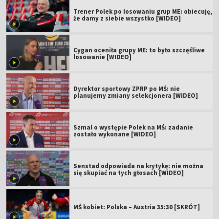
Trener Polek po losowaniu grup ME: obiecuję,
że damy z siebie wszystko [WIDEO]
Cygan oceniła grupy ME: to było szczęśliwe
losowanie [WIDEO]
Dyrektor sportowy ZPRP po MŚ: nie
planujemy zmiany selekcjonera [WIDEO]
Szmal o występie Polek na MŚ: zadanie
zostało wykonane [WIDEO]
Senstad odpowiada na krytykę: nie można
się skupiać na tych głosach [WIDEO]
MŚ kobiet: Polska – Austria 35:30 [SKRÓT]