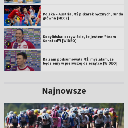
Polska – Austria, MŚ piłkarek ręcznych, runda
główna [MECZ]
Kobylińska: oczywiście, że jestem "team
Senstad"! [WIDEO]
Balsam podsumowała MŚ: myślałam, że
będziemy w pierwszej dziesiątce [WIDEO]
Najnowsze