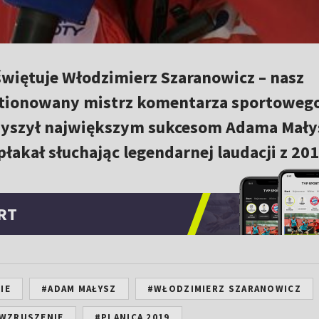
świętuje Włodzimierz Szaranowicz – nasz
stionowany mistrz komentarza sportowego
zyszył największym sukcesom Adama Mały
płakał słuchając legendarnej laudacji z 201
RT
IE
#ADAM MAŁYSZ
#WŁODZIMIERZ SZARANOWICZ
WZRUSZENIE
#PLANICA 2019