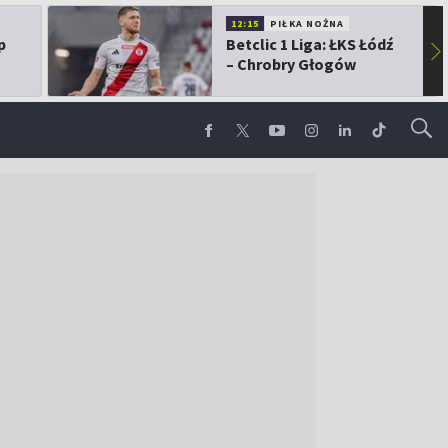
12:15
PIŁKA NOŻNA
p
Betclic 1 Liga: ŁKS Łódź
▶
– Chrobry Głogów