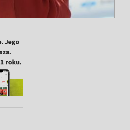
. Jego
sza.
1 roku.