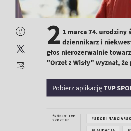
2
1 marca 74. urodziny 
dziennikarz i niekwe
głos nierozerwalnie towar
"Orzeł z Wisły" wyznał, że 
Pobierz aplikację
TVP SPO
ŹRÓDŁO: TVP
#SKOKI NARCIARSK
SPORT HD
#LAUDACJA
#