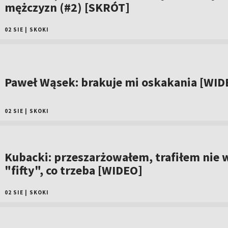
mężczyzn (#2) [SKRÓT]
02 SIE
|
SKOKI
Paweł Wąsek: brakuje mi oskakania [WID
02 SIE
|
SKOKI
Kubacki: przeszarżowałem, trafiłem nie 
"fifty", co trzeba [WIDEO]
02 SIE
|
SKOKI