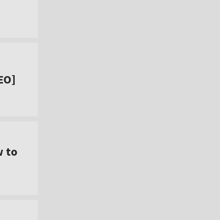
EO]
w to