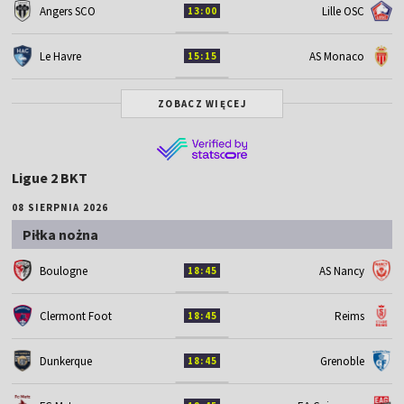
Angers SCO
Lille OSC
13:00
Le Havre
AS Monaco
15:15
ZOBACZ WIĘCEJ
Ligue 2 BKT
08 SIERPNIA 2026
Piłka nożna
Boulogne
AS Nancy
18:45
Clermont Foot
Reims
18:45
Dunkerque
Grenoble
18:45