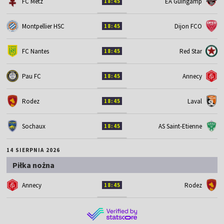
FC Metz
EA Guingamp
18:45
Montpellier HSC
Dijon FCO
18:45
FC Nantes
Red Star
18:45
Pau FC
Annecy
18:45
Rodez
Laval
18:45
Sochaux
AS Saint-Etienne
18:45
14 SIERPNIA 2026
Piłka nożna
Annecy
Rodez
18:45