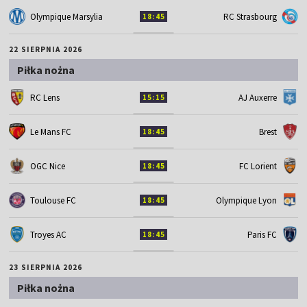
Olympique Marsylia
RC Strasbourg
18:45
22 SIERPNIA 2026
Piłka nożna
RC Lens
AJ Auxerre
15:15
Le Mans FC
Brest
18:45
OGC Nice
FC Lorient
18:45
Toulouse FC
Olympique Lyon
18:45
Troyes AC
Paris FC
18:45
23 SIERPNIA 2026
Piłka nożna