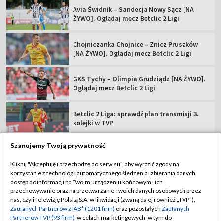
Avia Świdnik – Sandecja Nowy Sącz [NA
ŻYWO]. Oglądaj mecz Betclic 2 Ligi
Chojniczanka Chojnice – Znicz Pruszków
[NA ŻYWO]. Oglądaj mecz Betclic 2 Ligi
GKS Tychy – Olimpia Grudziądz [NA ŻYWO].
Oglądaj mecz Betclic 2 Ligi
Betclic 2 Liga: sprawdź plan transmisji 3.
kolejki w TVP
Szanujemy Twoją prywatność
Kliknij "Akceptuję i przechodzę do serwisu", aby wyrazić zgody na
korzystanie z technologii automatycznego śledzenia i zbierania danych,
TVP
dostęp do informacji na Twoim urządzeniu końcowym i ich
Abonament TVP
Regulamin TVP
przechowywanie oraz na przetwarzanie Twoich danych osobowych przez
nas, czyli Telewizję Polską S.A. w likwidacji (zwaną dalej również „TVP”),
Polityka prywatności
Sklep TVP
Zaufanych Partnerów z IAB* (1201 firm)
oraz pozostałych
Zaufanych
Partnerów TVP (93 firm)
, w celach marketingowych (w tym do