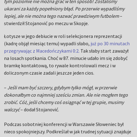
tym poziomie nie można grać w ten sposób! Zostaliśmy
ukarani za każdy popełniony błąd. Po przerwie wypadliśmy
lepiej, ale nie można tego nazwać prawdziwym futbolem
–
stwierdził Stojanović po meczu w Skopje.
Łotysze w jego debiucie w roli selekcjonera reprezentacji
(kadrę objął miesiąc temu) wypadli słabo,
już po 30 minutach
przegrywając z Macedończykami 0:2.
Tak słaby start zaważył
na losach spotkania. Choć w 87. minucie udało im się zdobyć
bramkę kontaktową, to rywale kontrolowali mecz i w
doliczonym czasie zadali jeszcze jeden cios.
–
Jeśli mam być szczery, gdybym tylko mógł, w przerwie
dokonałbym co najmniej sześciu zmian. Ale nie mogłem tego
zrobić. Cóż, jeśli chcemy coś osiągnąć w tej grupie, musimy
walczyć
– dodał Stojanović.
Podczas sobotniej konferencji w Warszawie Słoweniec był
nieco spokojniejszy. Podkreślał w jak trudnej sytuacji znajduje