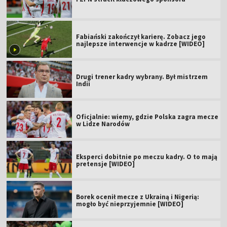
Fabiański zakończył karierę. Zobacz jego
najlepsze interwencje w kadrze [WIDEO]
Drugi trener kadry wybrany. Był mistrzem
Indii
Oficjalnie: wiemy, gdzie Polska zagra mecze
w Lidze Narodów
Eksperci dobitnie po meczu kadry. O to mają
pretensje [WIDEO]
Borek ocenił mecze z Ukrainą i Nigerią:
mogło być nieprzyjemnie [WIDEO]