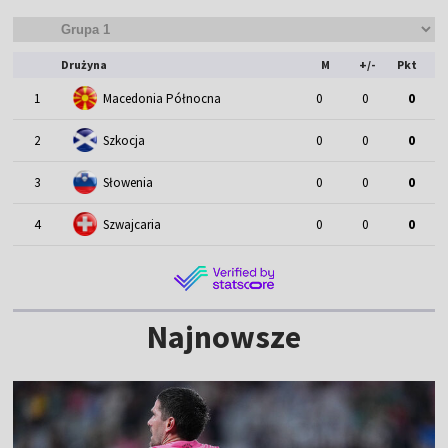
Drużyna
M
+/-
Pkt
1
Macedonia Północna
0
0
0
2
Szkocja
0
0
0
3
Słowenia
0
0
0
4
Szwajcaria
0
0
0
Najnowsze