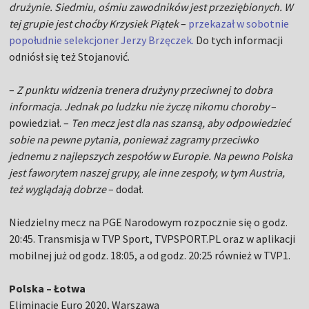
drużynie. Siedmiu, ośmiu zawodników jest przeziębionych. W
tej grupie jest choćby Krzysiek Piątek
–
przekazał w sobotnie
popołudnie selekcjoner Jerzy Brzęczek.
Do tych informacji
odniósł się też Stojanović.
–
Z punktu widzenia trenera drużyny przeciwnej to dobra
informacja. Jednak po ludzku nie życzę nikomu choroby
–
powiedział. –
Ten mecz jest dla nas szansą, aby odpowiedzieć
sobie na pewne pytania, ponieważ zagramy przeciwko
jednemu z najlepszych zespołów w Europie. Na pewno Polska
jest faworytem naszej grupy, ale inne zespoły, w tym Austria,
też wyglądają dobrze
– dodał.
Niedzielny mecz na PGE Narodowym rozpocznie się o godz.
20:45. Transmisja w TVP Sport, TVPSPORT.PL oraz w aplikacji
mobilnej już od godz. 18:05, a od godz. 20:25 również w TVP1.
Polska – Łotwa
Eliminacje Euro 2020, Warszawa