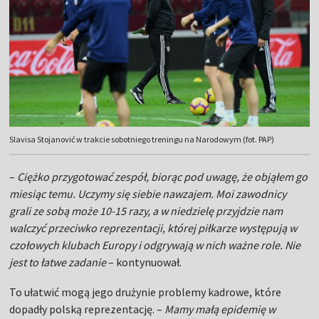
Slavisa Stojanović w trakcie sobotniego treningu na Narodowym (fot. PAP)
–
Ciężko przygotować zespół, biorąc pod uwagę, że objąłem go
miesiąc temu. Uczymy się siebie nawzajem. Moi zawodnicy
grali ze sobą może 10-15 razy, a w niedzielę przyjdzie nam
walczyć przeciwko reprezentacji, której piłkarze występują w
czołowych klubach Europy i odgrywają w nich ważne role. Nie
jest to łatwe zadanie
– kontynuował.
To ułatwić mogą jego drużynie problemy kadrowe, które
dopadły polską reprezentację. –
Mamy małą epidemię w