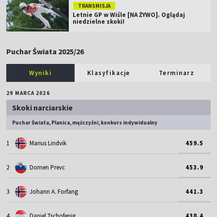
TRANSMISJA
Letnie GP w Wiśle [NA ŻYWO]. Oglądaj
niedzielne skoki!
Puchar Świata 2025/26
Wyniki
Klasyfikacje
Terminarz
29 MARCA 2026
Skoki narciarskie
Puchar Świata, Planica, mężczyźni, konkurs indywidualny
1
Marius Lindvik
459.5
2
Domen Prevc
453.9
3
Johann A. Forfang
441.3
4
Daniel Tschofenig
438.4