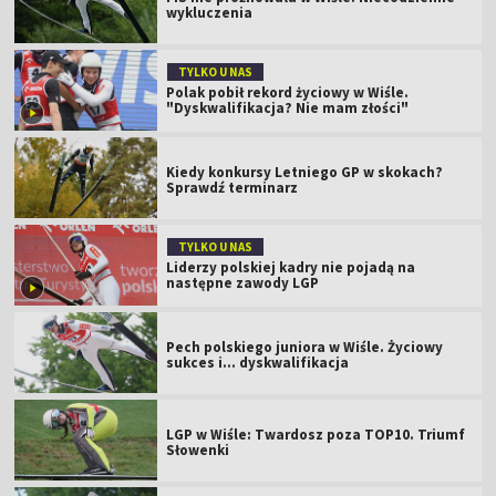
wykluczenia
TYLKO U NAS
Polak pobił rekord życiowy w Wiśle.
"Dyskwalifikacja? Nie mam złości"
Kiedy konkursy Letniego GP w skokach?
Sprawdź terminarz
TYLKO U NAS
Liderzy polskiej kadry nie pojadą na
następne zawody LGP
Pech polskiego juniora w Wiśle. Życiowy
sukces i... dyskwalifikacja
LGP w Wiśle: Twardosz poza TOP10. Triumf
Słowenki