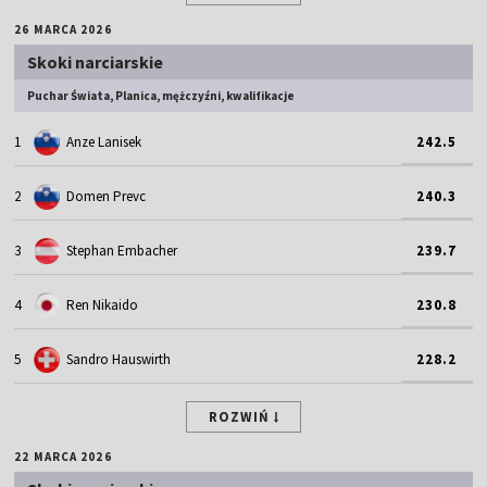
26 MARCA 2026
Skoki narciarskie
Puchar Świata, Planica, mężczyźni, kwalifikacje
1
Anze Lanisek
242.5
2
Domen Prevc
240.3
3
Stephan Embacher
239.7
4
Ren Nikaido
230.8
5
Sandro Hauswirth
228.2
ROZWIŃ
22 MARCA 2026