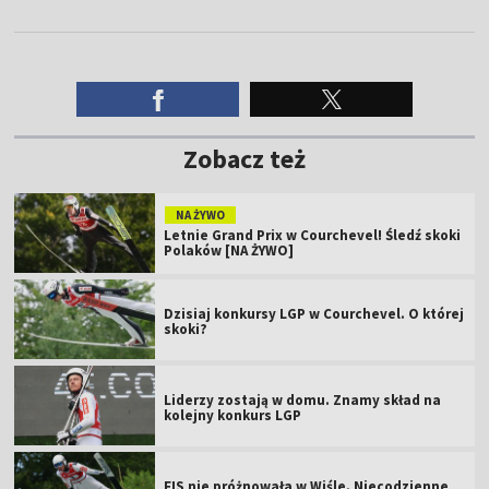
Zobacz też
NA ŻYWO
Letnie Grand Prix w Courchevel! Śledź skoki
Polaków [NA ŻYWO]
Dzisiaj konkursy LGP w Courchevel. O której
skoki?
Liderzy zostają w domu. Znamy skład na
kolejny konkurs LGP
FIS nie próżnowała w Wiśle. Niecodzienne