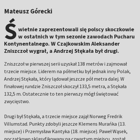
Mateusz Górecki
Ś
wietnie zaprezentowali się polscy skoczkowie
w ostatnich w tym sezonie zawodach Pucharu
Kontynentalnego. W Czajkowskim Aleksander
Zniszczoł wygrał, a Andrzej Stękała był drugi.
Zniszczoł w pierwszej serii uzyskał 138 metrów i zajmował
trzecie miejsce. Liderem na półmetku był jednak inny Polak,
Andrzej Stękała, który lądował jeszcze pół metra dalej. W
finałowej rundzie Zniszczoł skoczył 133,5 metra, a Stękała
132,5 m. Ostatecznie to ten pierwszy mógł świętować
zwycięstwo.
Drugi był Stękała, a trzecie miejsce zajął Norweg Fredrik
Villumstad. Punkty zdobyli jeszcze Klemens Murańka (13.
miejsce) i Przemysław Kantyka (18. miejsce). Paweł Wąsek,
początkowo sklasyfikowany na czwartym miejscu, został