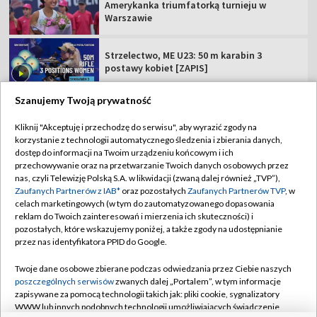
Amerykanka triumfatorką turnieju w
Warszawie
Strzelectwo, ME U23: 50 m karabin 3
postawy kobiet [ZAPIS]
Szanujemy Twoją prywatność
Kliknij "Akceptuję i przechodzę do serwisu", aby wyrazić zgody na
korzystanie z technologii automatycznego śledzenia i zbierania danych,
TVP
dostęp do informacji na Twoim urządzeniu końcowym i ich
Abonament TVP
Regulamin TVP
przechowywanie oraz na przetwarzanie Twoich danych osobowych przez
nas, czyli Telewizję Polską S.A. w likwidacji (zwaną dalej również „TVP”),
Polityka prywatności
Sklep TVP
Zaufanych Partnerów z IAB*
oraz pozostałych
Zaufanych Partnerów TVP
, w
celach marketingowych (w tym do zautomatyzowanego dopasowania
Biuro Reklamy
Moje zgody
reklam do Twoich zainteresowań i mierzenia ich skuteczności) i
pozostałych, które wskazujemy poniżej, a także zgody na udostępnianie
Oferta Handlowa
Biuro reklamy
przez nas identyfikatora PPID do Google.
Telegazeta ogłoszenia
Kontakt
Twoje dane osobowe zbierane podczas odwiedzania przez Ciebie naszych
Emisja w TVP
poszczególnych serwisów
zwanych dalej „Portalem”, w tym informacje
zapisywane za pomocą technologii takich jak: pliki cookie, sygnalizatory
Kanały
Rada Programowa
WWW lub innych podobnych technologii umożliwiających świadczenie