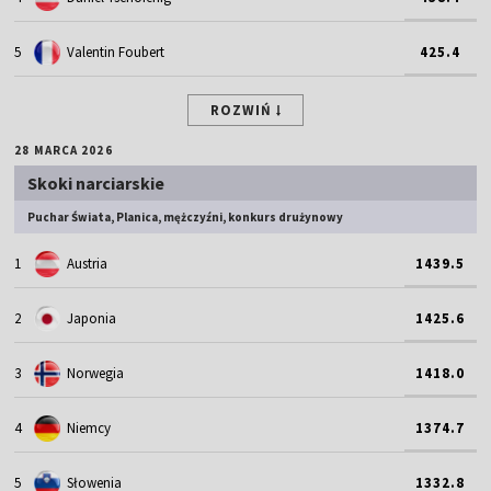
5
Valentin Foubert
425.4
ROZWIŃ
28 MARCA 2026
Skoki narciarskie
Puchar Świata, Planica, mężczyźni, konkurs drużynowy
1
Austria
1439.5
2
Japonia
1425.6
3
Norwegia
1418.0
4
Niemcy
1374.7
5
Słowenia
1332.8