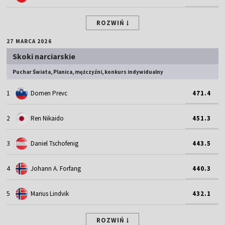
ROZWIŃ
27 MARCA 2026
Skoki narciarskie
Puchar Świata, Planica, mężczyźni, konkurs indywidualny
1
Domen Prevc
471.4
2
Ren Nikaido
451.3
3
Daniel Tschofenig
443.5
4
Johann A. Forfang
440.3
5
Marius Lindvik
432.1
ROZWIŃ