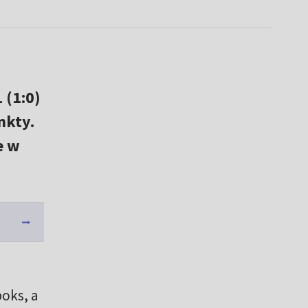
 (1:0)
nkty.
e w
oks, a