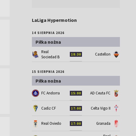
LaLiga Hypermotion
14 SIERPNIA 2026
Piłka nożna
Real
Castellon
18:30
Sociedad B
15 SIERPNIA 2026
Piłka nożna
FC Andorra
AD Ceuta FC
15:00
Cadiz CF
Celta Vigo II
17:00
Real Oviedo
Granada
17:00