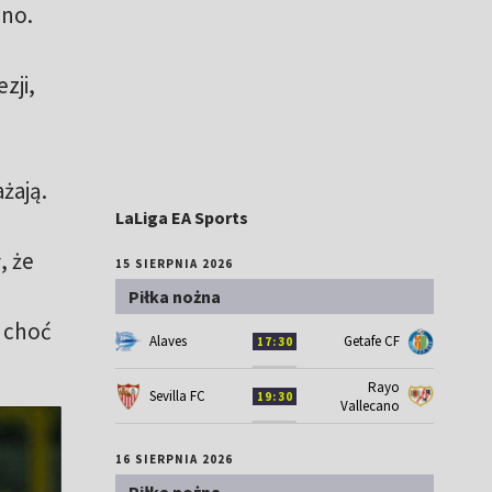
ano.
zji,
żają.
LaLiga EA Sports
, że
15 SIERPNIA 2026
Piłka nożna
, choć
Alaves
Getafe CF
17:30
Rayo
Sevilla FC
19:30
Vallecano
16 SIERPNIA 2026