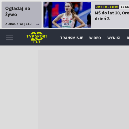
Oglądaj na
JUTRO, 01:00
LEK
MŚ do lat 20, Or
żywo
dzień 2.
ZOBACZ WIĘCEJ
TRANSMISJE
WIDEO
WYNIKI
R