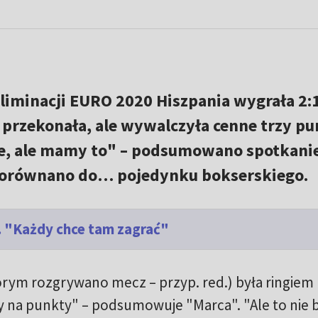
iminacji EURO 2020 Hiszpania wygrała 2:1
 przekonała, ale wywalczyła cenne trzy pu
 źle, ale mamy to" – podsumowano spotkani
 porównano do… pojedynku bokserskiego.
 "Każdy chce tam zagrać"
órym rozgrywano mecz – przyp. red.) była ringiem
 na punkty" – podsumowuje "Marca". "Ale to nie b