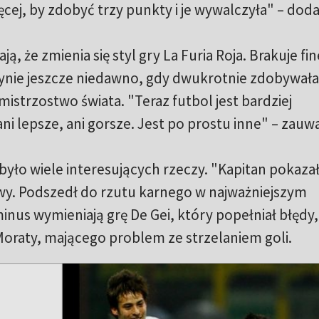
ięcej, by zdobyć trzy punkty i je wywalczyła" – dod
, że zmienia się styl gry La Furia Roja. Brakuje fine
użynie jeszcze niedawno, gdy dwukrotnie zdobywała
mistrzostwo świata. "Teraz futbol jest bardziej
ani lepsze, ani gorsze. Jest po prostu inne" – zauwa
yło wiele interesujących rzeczy. "Kapitan pokazał
rwy. Podszedł do rzutu karnego w najważniejszym
nus wymieniają grę De Gei, który popełniał błędy
 Moraty, mającego problem ze strzelaniem goli.