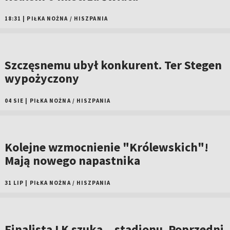
18:31
|
PIŁKA NOŻNA
/
HISZPANIA
Szczęsnemu ubył konkurent. Ter Stegen
wypożyczony
04 SIE
|
PIŁKA NOŻNA
/
HISZPANIA
Kolejne wzmocnienie "Królewskich"!
Mają nowego napastnika
31 LIP
|
PIŁKA NOŻNA
/
HISZPANIA
Finalista LK szuka... stadionu. Poprzedni