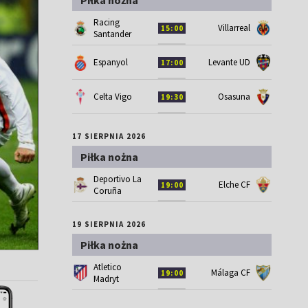
Piłka nożna
Racing
Villarreal
15:00
Santander
Espanyol
Levante UD
17:00
Celta Vigo
Osasuna
19:30
17 SIERPNIA 2026
Piłka nożna
Deportivo La
Elche CF
19:00
Coruña
19 SIERPNIA 2026
Piłka nożna
Atletico
Málaga CF
19:00
Madryt