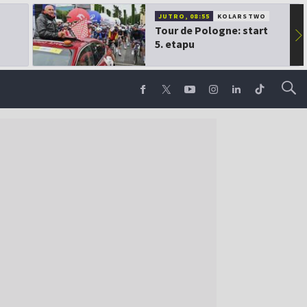
JUTRO, 08:55
KOLARSTWO
Tour de Pologne: start
▶
5. etapu